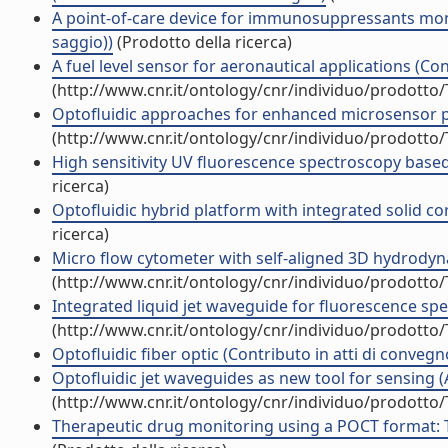
A point-of-care device for immunosuppressants moni
saggio))
(Prodotto della ricerca)
A fuel level sensor for aeronautical applications (Con
(http://www.cnr.it/ontology/cnr/individuo/prodotto
Optofluidic approaches for enhanced microsensor pe
(http://www.cnr.it/ontology/cnr/individuo/prodotto
High sensitivity UV fluorescence spectroscopy based o
ricerca)
Optofluidic hybrid platform with integrated solid co
ricerca)
Micro flow cytometer with self-aligned 3D hydrodynam
(http://www.cnr.it/ontology/cnr/individuo/prodotto
Integrated liquid jet waveguide for fluorescence spe
(http://www.cnr.it/ontology/cnr/individuo/prodotto
Optofluidic fiber optic (Contributo in atti di convegn
Optofluidic jet waveguides as new tool for sensing (
(http://www.cnr.it/ontology/cnr/individuo/prodotto
Therapeutic drug monitoring using a POCT format: 