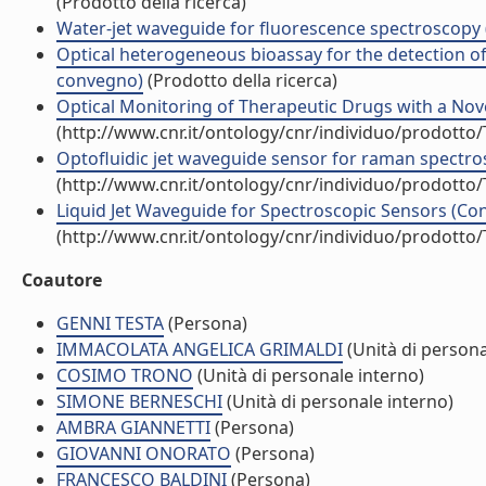
(Prodotto della ricerca)
Water-jet waveguide for fluorescence spectroscopy (A
Optical heterogeneous bioassay for the detection of
convegno)
(Prodotto della ricerca)
Optical Monitoring of Therapeutic Drugs with a Nove
(http://www.cnr.it/ontology/cnr/individuo/prodotto
Optofluidic jet waveguide sensor for raman spectros
(http://www.cnr.it/ontology/cnr/individuo/prodotto
Liquid Jet Waveguide for Spectroscopic Sensors (Cont
(http://www.cnr.it/ontology/cnr/individuo/prodotto
Coautore
GENNI TESTA
(Persona)
IMMACOLATA ANGELICA GRIMALDI
(Unità di persona
COSIMO TRONO
(Unità di personale interno)
SIMONE BERNESCHI
(Unità di personale interno)
AMBRA GIANNETTI
(Persona)
GIOVANNI ONORATO
(Persona)
FRANCESCO BALDINI
(Persona)