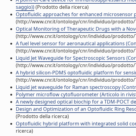
saggio))
(Prodotto della ricerca)
Optofluidic approaches for enhanced microsensor pe
(http://www.cnr.it/ontology/cnr/individuo/prodotto
Optical Monitoring of Therapeutic Drugs with a Nove
(http://www.cnr.it/ontology/cnr/individuo/prodotto
A fuel level sensor for aeronautical applications (Con
(http://www.cnr.it/ontology/cnr/individuo/prodotto
Liquid Jet Waveguide for Spectroscopic Sensors (Cont
(http://www.cnr.it/ontology/cnr/individuo/prodotto
A hybrid silicon-PDMS optofluidic platform for sensing
(http://www.cnr.it/ontology/cnr/individuo/prodotto
Liquid jet waveguide for Raman spectroscopy (Contri
Polymer microflow cytofluorometer (Articolo in rivis
A newly designed optical biochip for a TDM-POCT dev
Design and Optimization of an Optofluidic Ring Reso
(Prodotto della ricerca)
Optofluidic hybrid platform with integrated solid co
ricerca)