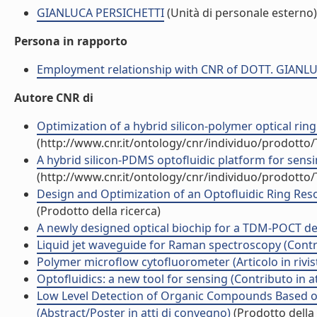
GIANLUCA PERSICHETTI
(Unità di personale esterno)
Persona in rapporto
Employment relationship with CNR of DOTT. GIANL
Autore CNR di
Optimization of a hybrid silicon-polymer optical rin
(http://www.cnr.it/ontology/cnr/individuo/prodotto
A hybrid silicon-PDMS optofluidic platform for sensing
(http://www.cnr.it/ontology/cnr/individuo/prodotto
Design and Optimization of an Optofluidic Ring Reso
(Prodotto della ricerca)
A newly designed optical biochip for a TDM-POCT dev
Liquid jet waveguide for Raman spectroscopy (Contri
Polymer microflow cytofluorometer (Articolo in rivis
Optofluidics: a new tool for sensing (Contributo in a
Low Level Detection of Organic Compounds Based on
(Abstract/Poster in atti di convegno)
(Prodotto della 