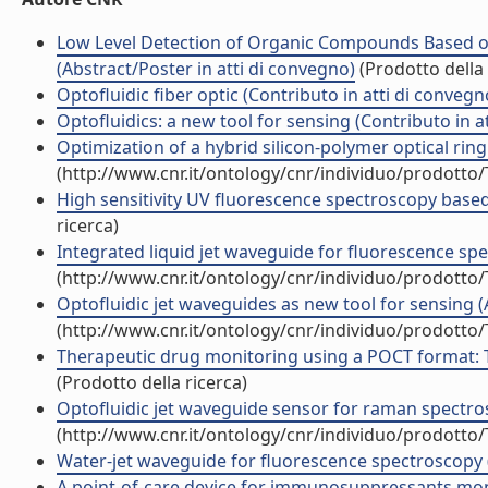
Low Level Detection of Organic Compounds Based on
(Abstract/Poster in atti di convegno)
(Prodotto della 
Optofluidic fiber optic (Contributo in atti di convegn
Optofluidics: a new tool for sensing (Contributo in a
Optimization of a hybrid silicon-polymer optical rin
(http://www.cnr.it/ontology/cnr/individuo/prodotto
High sensitivity UV fluorescence spectroscopy based o
ricerca)
Integrated liquid jet waveguide for fluorescence spe
(http://www.cnr.it/ontology/cnr/individuo/prodotto
Optofluidic jet waveguides as new tool for sensing (
(http://www.cnr.it/ontology/cnr/individuo/prodotto
Therapeutic drug monitoring using a POCT format: 
(Prodotto della ricerca)
Optofluidic jet waveguide sensor for raman spectros
(http://www.cnr.it/ontology/cnr/individuo/prodotto
Water-jet waveguide for fluorescence spectroscopy (A
A point-of-care device for immunosuppressants moni