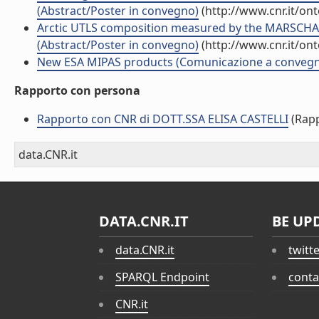
(Abstract/Poster in convegno)
(http://www.cnr.it/on
Arctic UTLS composition measured by the MARSCHA
(Abstract/Poster in convegno)
(http://www.cnr.it/on
New ESA MIPAS products (Comunicazione a conveg
Rapporto con persona
Rapporto con CNR di DOTT.SSA ELISA CASTELLI
(Rapp
data.CNR.it
DATA.CNR.IT
BE UP
data.CNR.it
twitt
SPARQL Endpoint
conta
CNR.it