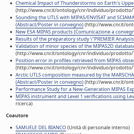
Chemical Impact of Thunderstorms on Earth's Upp
(http://www.cnr.it/ontology/cnr/individuo/prodotto
Sounding the UTLS with MIPAS/ENVISAT and SCIAM
(Abstract/Poster in convegno)
(http://www.cnr.it/on
New ESA MIPAS products (Comunicazione a conveg
Results of the preparatory study \"PREMIER Analysis 
Validation of minor species of the MIPAS2D database (
(http://www.cnr.it/ontology/cnr/individuo/prodotto
Position error in profiles retrieved from MIPAS obser
(http://www.cnr.it/ontology/cnr/individuo/prodotto
Arctic UTLS composition measured by the MARSCHA
(Abstract/Poster in convegno)
(http://www.cnr.it/on
Performance Study for a New-Generation MIPAS Exp
MIPAS instrument and Level 1 verifications using Leve
ricerca)
Coautore
SAMUELE DEL BIANCO
(Unità di personale interno)