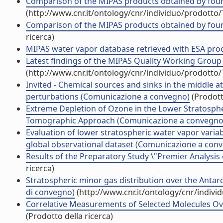
Comparison of the MIPAS products obtained by four 
(http://www.cnr.it/ontology/cnr/individuo/prodotto
Comparison of the MIPAS products obtained by four di
ricerca)
MIPAS water vapor database retrieved with ESA pr
Latest findings of the MIPAS Quality Working Grou
(http://www.cnr.it/ontology/cnr/individuo/prodotto
Invited - Chemical sources and sinks in the middle 
perturbations (Comunicazione a convegno)
(Prodott
Extreme Depletion of Ozone in the Lower Stratosphe
Tomographic Approach (Comunicazione a convegno
Evaluation of lower stratospheric water vapor variab
global observational dataset (Comunicazione a con
Results of the Preparatory Study \"Premier Analysis
ricerca)
Stratospheric minor gas distribution over the Antar
di convegno)
(http://www.cnr.it/ontology/cnr/indiv
Correlative Measurements of Selected Molecules Ove
(Prodotto della ricerca)