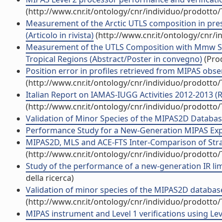
(http://www.cnr.it/ontology/cnr/individuo/prodotto
Measurement of the Arctic UTLS composition in pre
(Articolo in rivista)
(http://www.cnr.it/ontology/cnr/
Measurement of the UTLS Composition with Mmw Spe
Tropical Regions (Abstract/Poster in convegno)
(Prod
Position error in profiles retrieved from MIPAS obser
(http://www.cnr.it/ontology/cnr/individuo/prodotto
Italian Report on IAMAS-IUGG Activities 2012-2013 (
(http://www.cnr.it/ontology/cnr/individuo/prodotto
Validation of Minor Species of the MIPAS2D Databas
Performance Study for a New-Generation MIPAS Exp
MIPAS2D, MLS and ACE-FTS Inter-Comparison of Strat
(http://www.cnr.it/ontology/cnr/individuo/prodotto
Study of the performance of a new-generation IR li
della ricerca)
Validation of minor species of the MIPAS2D database (
(http://www.cnr.it/ontology/cnr/individuo/prodotto
MIPAS instrument and Level 1 verifications using Leve