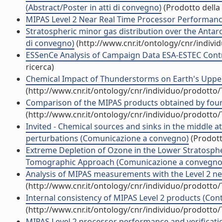
(Abstract/Poster in atti di convegno)
(Prodotto della 
MIPAS Level 2 Near Real Time Processor Performan
Stratospheric minor gas distribution over the Antar
di convegno)
(http://www.cnr.it/ontology/cnr/indiv
ESSenCe Analysis of Campaign Data ESA-ESTEC Contra
ricerca)
Chemical Impact of Thunderstorms on Earth's Upp
(http://www.cnr.it/ontology/cnr/individuo/prodotto
Comparison of the MIPAS products obtained by four 
(http://www.cnr.it/ontology/cnr/individuo/prodotto
Invited - Chemical sources and sinks in the middle 
perturbations (Comunicazione a convegno)
(Prodott
Extreme Depletion of Ozone in the Lower Stratosphe
Tomographic Approach (Comunicazione a convegno
Analysis of MIPAS measurements with the Level 2 nea
(http://www.cnr.it/ontology/cnr/individuo/prodotto
Internal consistency of MIPAS Level 2 products (Cont
(http://www.cnr.it/ontology/cnr/individuo/prodotto
MIPAS Level 2 processor performance and verificatio