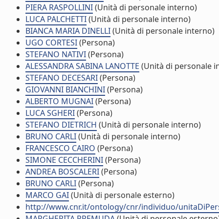
PIERA RASPOLLINI
(Unità di personale interno)
LUCA PALCHETTI
(Unità di personale interno)
BIANCA MARIA DINELLI
(Unità di personale interno)
UGO CORTESI
(Persona)
STEFANO NATIVI
(Persona)
ALESSANDRA SABINA LANOTTE
(Unità di personale i
STEFANO DECESARI
(Persona)
GIOVANNI BIANCHINI
(Persona)
ALBERTO MUGNAI
(Persona)
LUCA SGHERI
(Persona)
STEFANO DIETRICH
(Unità di personale interno)
BRUNO CARLI
(Unità di personale interno)
FRANCESCO CAIRO
(Persona)
SIMONE CECCHERINI
(Persona)
ANDREA BOSCALERI
(Persona)
BRUNO CARLI
(Persona)
MARCO GAI
(Unità di personale esterno)
http://www.cnr.it/ontology/cnr/individuo/unitaDiP
MARGHERITA PREMUDA
(Unità di personale esterno