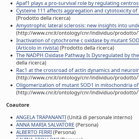
Apaf1 plays a pro-survival role by regulating centro
Cysteine 111 affects aggregation and cytotoxicity of 
(Prodotto della ricerca)
Amyotrophic lateral sclerosis: new insights into und
(http://www.cnr.it/ontology/cnr/individuo/prodotto
Inactivation of cytochrome c oxidase by mutant SOD1
(Articolo in rivista)
(Prodotto della ricerca)
The NADPH Oxidase Pathway Is Dysregulated by the P
della ricerca)
Rac1 at the crossroad of actin dynamics and neuroinf
(http://www.cnr.it/ontology/cnr/individuo/prodotto
Oligomerization of mutant SOD1 in mitochondria of mo
(http://www.cnr.it/ontology/cnr/individuo/prodotto
Coautore
ANGELA TRAPANANTI
(Unità di personale interno)
ANNA MARIA SALVATORE
(Persona)
ALBERTO FERRI
(Persona)