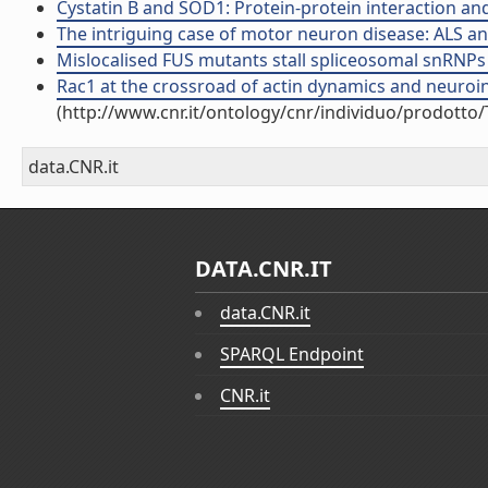
Cystatin B and SOD1: Protein-protein interaction and 
The intriguing case of motor neuron disease: ALS and
Mislocalised FUS mutants stall spliceosomal snRNPs in
Rac1 at the crossroad of actin dynamics and neuroinf
(http://www.cnr.it/ontology/cnr/individuo/prodotto
data.CNR.it
DATA.CNR.IT
data.CNR.it
SPARQL Endpoint
CNR.it