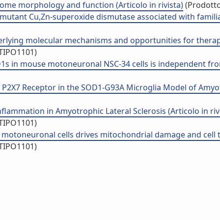
some morphology and function (Articolo in rivista)
(Prodotto 
mutant Cu,Zn-superoxide dismutase associated with familial a
erlying molecular mechanisms and opportunities for therapeut
/TIPO1101)
s in mouse motoneuronal NSC-34 cells is independent from c
2X7 Receptor in the SOD1-G93A Microglia Model of Amyotroph
lammation in Amyotrophic Lateral Sclerosis (Articolo in riv
/TIPO1101)
toneuronal cells drives mitochondrial damage and cell toxic
/TIPO1101)