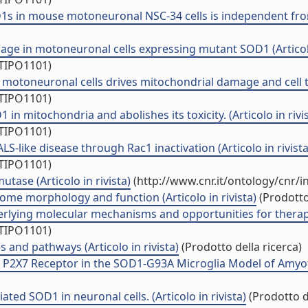
s in mouse motoneuronal NSC-34 cells is independent from c
ge in motoneuronal cells expressing mutant SOD1 (Articolo 
/TIPO1101)
toneuronal cells drives mitochondrial damage and cell toxic
/TIPO1101)
 mitochondria and abolishes its toxicity. (Articolo in rivis
/TIPO1101)
-like disease through Rac1 inactivation (Articolo in rivista
/TIPO1101)
tase (Articolo in rivista)
(http://www.cnr.it/ontology/cnr/
some morphology and function (Articolo in rivista)
(Prodotto 
erlying molecular mechanisms and opportunities for therapeut
/TIPO1101)
 and pathways (Articolo in rivista)
(Prodotto della ricerca)
2X7 Receptor in the SOD1-G93A Microglia Model of Amyotroph
ed SOD1 in neuronal cells. (Articolo in rivista)
(Prodotto de