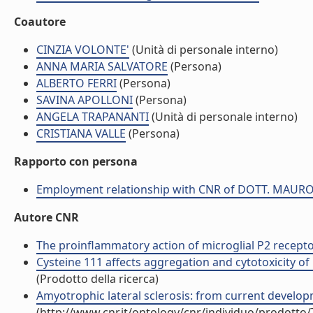
Coautore
CINZIA VOLONTE'
(Unità di personale interno)
ANNA MARIA SALVATORE
(Persona)
ALBERTO FERRI
(Persona)
SAVINA APOLLONI
(Persona)
ANGELA TRAPANANTI
(Unità di personale interno)
CRISTIANA VALLE
(Persona)
Rapporto con persona
Employment relationship with CNR of DOTT. MAU
Autore CNR
The proinflammatory action of microglial P2 receptor
Cysteine 111 affects aggregation and cytotoxicity of 
(Prodotto della ricerca)
Amyotrophic lateral sclerosis: from current developmen
(http://www.cnr.it/ontology/cnr/individuo/prodotto