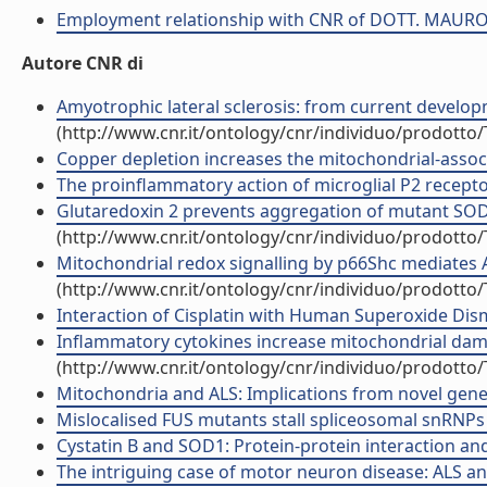
Employment relationship with CNR of DOTT. MAU
Autore CNR di
Amyotrophic lateral sclerosis: from current developmen
(http://www.cnr.it/ontology/cnr/individuo/prodotto
Copper depletion increases the mitochondrial-associat
The proinflammatory action of microglial P2 receptor
Glutaredoxin 2 prevents aggregation of mutant SOD1 in
(http://www.cnr.it/ontology/cnr/individuo/prodotto
Mitochondrial redox signalling by p66Shc mediates ALS
(http://www.cnr.it/ontology/cnr/individuo/prodotto
Interaction of Cisplatin with Human Superoxide Dismu
Inflammatory cytokines increase mitochondrial dama
(http://www.cnr.it/ontology/cnr/individuo/prodotto
Mitochondria and ALS: Implications from novel genes
Mislocalised FUS mutants stall spliceosomal snRNPs in
Cystatin B and SOD1: Protein-protein interaction and 
The intriguing case of motor neuron disease: ALS and