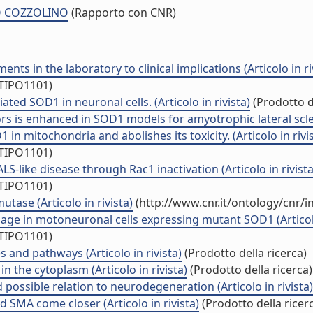
RO COZZOLINO
(Rapporto con CNR)
ts in the laboratory to clinical implications (Articolo in ri
/TIPO1101)
ed SOD1 in neuronal cells. (Articolo in rivista)
(Prodotto de
s is enhanced in SOD1 models for amyotrophic lateral scleros
 mitochondria and abolishes its toxicity. (Articolo in rivis
/TIPO1101)
-like disease through Rac1 inactivation (Articolo in rivista
/TIPO1101)
tase (Articolo in rivista)
(http://www.cnr.it/ontology/cnr/
ge in motoneuronal cells expressing mutant SOD1 (Articolo 
/TIPO1101)
 and pathways (Articolo in rivista)
(Prodotto della ricerca)
 the cytoplasm (Articolo in rivista)
(Prodotto della ricerca)
possible relation to neurodegeneration (Articolo in rivista)
 SMA come closer (Articolo in rivista)
(Prodotto della ricer