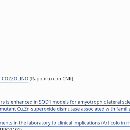
RO COZZOLINO
(Rapporto con CNR)
s is enhanced in SOD1 models for amyotrophic lateral scleros
mutant Cu,Zn-superoxide dismutase associated with familial a
ts in the laboratory to clinical implications (Articolo in ri
/TIPO1101)