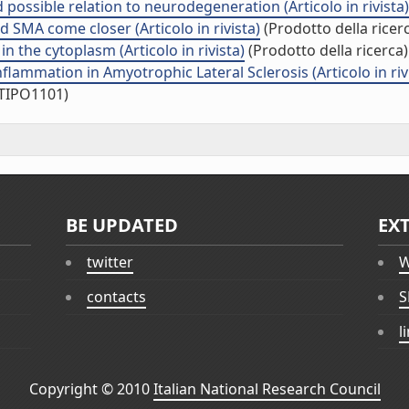
possible relation to neurodegeneration (Articolo in rivista)
 SMA come closer (Articolo in rivista)
(Prodotto della ricer
 the cytoplasm (Articolo in rivista)
(Prodotto della ricerca)
lammation in Amyotrophic Lateral Sclerosis (Articolo in riv
/TIPO1101)
BE UPDATED
EX
twitter
W
contacts
S
l
Copyright © 2010
Italian National Research Council