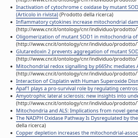
Inactivation of cytochrome c oxidase by mutant SOD1
(Articolo in rivista)
(Prodotto della ricerca)
Inflammatory cytokines increase mitochondrial dama
(http://www.cnr.it/ontology/cnr/individuo/prodotto
Oligomerization of mutant SOD1 in mitochondria of mo
(http://www.cnr.it/ontology/cnr/individuo/prodotto
Glutaredoxin 2 prevents aggregation of mutant SOD1 in
(http://www.cnr.it/ontology/cnr/individuo/prodotto
Mitochondrial redox signalling by p66Shc mediates ALS
(http://www.cnr.it/ontology/cnr/individuo/prodotto
Interaction of Cisplatin with Human Superoxide Dismu
Apaf1 plays a pro-survival role by regulating centro
Amyotrophic lateral sclerosis: new insights into und
(http://www.cnr.it/ontology/cnr/individuo/prodotto
Mitochondria and ALS: Implications from novel genes
The NADPH Oxidase Pathway Is Dysregulated by the P
della ricerca)
Copper depletion increases the mitochondrial-associat