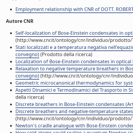
Employment relationship with CNR of DOTT. ROBE
Autore CNR
Self-localization of Bose-Einstein condensates in optic
(http://www.cnr.it/ontology/cnr/individuo/prodotto
Stati localizzati e a temperatura negativa nell'equa
convegno)
(Prodotto della ricerca)
Localization of Bose-Einstein condensates in optical la
Relaxation to negative temperature breathers in Bos
convegno)
(http://www.cnr.it/ontology/cnr/individ
Geometric microcanonical thermodynamics for systems 
Aspetti Dinamici e Termodinamici del Trasporto in S
della ricerca)
Discrete breathers in Bose-Einstein condensates (Arti
Discrete breathers and negative-temperature states (A
(http://www.cnr.it/ontology/cnr/individuo/prodotto
Newton's cradle analogue with Bose-Einstein condensa
How cold atoms could realize a quantum Newton cr