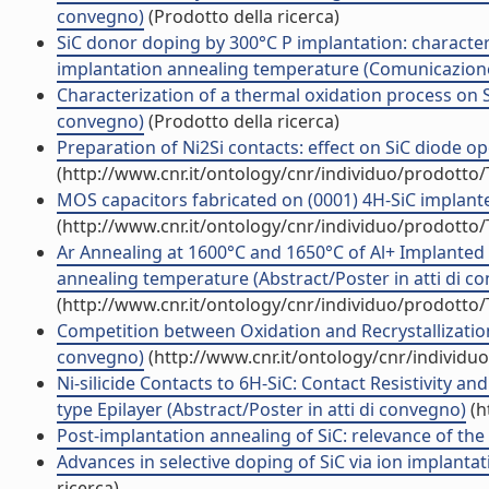
convegno)
(Prodotto della ricerca)
SiC donor doping by 300°C P implantation: character
implantation annealing temperature (Comunicazion
Characterization of a thermal oxidation process on
convegno)
(Prodotto della ricerca)
Preparation of Ni2Si contacts: effect on SiC diode op
(http://www.cnr.it/ontology/cnr/individuo/prodotto
MOS capacitors fabricated on (0001) 4H-SiC implante
(http://www.cnr.it/ontology/cnr/individuo/prodotto
Ar Annealing at 1600°C and 1650°C of Al+ Implanted p
annealing temperature (Abstract/Poster in atti di c
(http://www.cnr.it/ontology/cnr/individuo/prodotto
Competition between Oxidation and Recrystallization 
convegno)
(http://www.cnr.it/ontology/cnr/individ
Ni-silicide Contacts to 6H-SiC: Contact Resistivity a
type Epilayer (Abstract/Poster in atti di convegno)
(h
Post-implantation annealing of SiC: relevance of th
Advances in selective doping of SiC via ion implantat
ricerca)