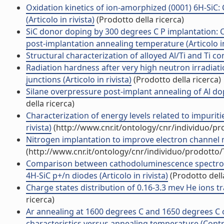
Oxidation kinetics of ion-amorphized (0001) 6H-SiC:
(Articolo in rivista)
(Prodotto della ricerca)
SiC donor doping by 300 degrees C P implantation: C
post-implantation annealing temperature (Articolo in
Structural characterization of alloyed Al/Ti and Ti con
Radiation hardness after very high neutron irradiat
junctions (Articolo in rivista)
(Prodotto della ricerca)
Silane overpressure post-implant annealing of Al dopa
della ricerca)
Characterization of energy levels related to impuritie
rivista)
(http://www.cnr.it/ontology/cnr/individuo/p
Nitrogen implantation to improve electron channel mo
(http://www.cnr.it/ontology/cnr/individuo/prodotto
Comparison between cathodoluminescence spectrosc
4H-SiC p+/n diodes (Articolo in rivista)
(Prodotto della
Charge states distribution of 0.16-3.3 mev He ions tra
ricerca)
Ar annealing at 1600 degrees C and 1650 degrees C of
characteristics versus annealing temperature (Contri