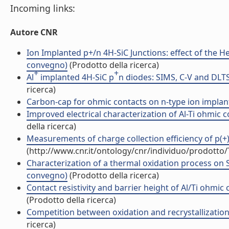
Incoming links:
Autore CNR
Ion Implanted p+/n 4H-SiC Junctions: effect of the H
convegno)
(Prodotto della ricerca)
+
+
Al
implanted 4H-SiC p
n diodes: SIMS, C-V and DLTS
ricerca)
Carbon-cap for ohmic contacts on n-type ion implant
Improved electrical characterization of Al-Ti ohmic co
della ricerca)
Measurements of charge collection efficiency of p(+)/n
(http://www.cnr.it/ontology/cnr/individuo/prodotto
Characterization of a thermal oxidation process on S
convegno)
(Prodotto della ricerca)
Contact resistivity and barrier height of Al/Ti ohmic 
(Prodotto della ricerca)
Competition between oxidation and recrystallization i
ricerca)