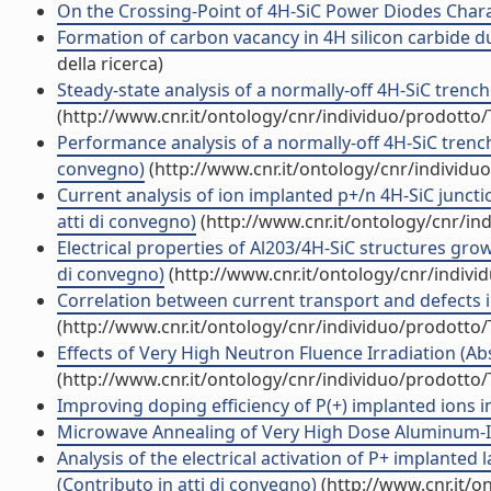
On the Crossing-Point of 4H-SiC Power Diodes Characte
Formation of carbon vacancy in 4H silicon carbide du
della ricerca)
Steady-state analysis of a normally-off 4H-SiC trenc
(http://www.cnr.it/ontology/cnr/individuo/prodotto
Performance analysis of a normally-off 4H-SiC trenc
convegno)
(http://www.cnr.it/ontology/cnr/individ
Current analysis of ion implanted p+/n 4H-SiC juncti
atti di convegno)
(http://www.cnr.it/ontology/cnr/i
Electrical properties of Al203/4H-SiC structures gro
di convegno)
(http://www.cnr.it/ontology/cnr/indiv
Correlation between current transport and defects in
(http://www.cnr.it/ontology/cnr/individuo/prodotto
Effects of Very High Neutron Fluence Irradiation (Abs
(http://www.cnr.it/ontology/cnr/individuo/prodotto
Improving doping efficiency of P(+) implanted ions in
Microwave Annealing of Very High Dose Aluminum-Imp
Analysis of the electrical activation of P+ implanted
(Contributo in atti di convegno)
(http://www.cnr.it/o