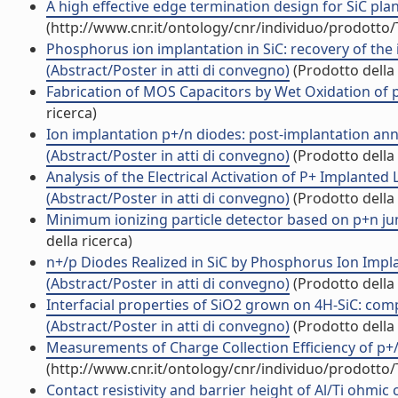
A high effective edge termination design for SiC p
(http://www.cnr.it/ontology/cnr/individuo/prodotto
Phosphorus ion implantation in SiC: recovery of th
(Abstract/Poster in atti di convegno)
(Prodotto della 
Fabrication of MOS Capacitors by Wet Oxidation of p-
ricerca)
Ion implantation p+/n diodes: post-implantation anne
(Abstract/Poster in atti di convegno)
(Prodotto della 
Analysis of the Electrical Activation of P+ Implanted
(Abstract/Poster in atti di convegno)
(Prodotto della 
Minimum ionizing particle detector based on p+n junc
della ricerca)
n+/p Diodes Realized in SiC by Phosphorus Ion Impla
(Abstract/Poster in atti di convegno)
(Prodotto della 
Interfacial properties of SiO2 grown on 4H-SiC: c
(Abstract/Poster in atti di convegno)
(Prodotto della 
Measurements of Charge Collection Efficiency of p+
(http://www.cnr.it/ontology/cnr/individuo/prodotto
Contact resistivity and barrier height of Al/Ti ohmi