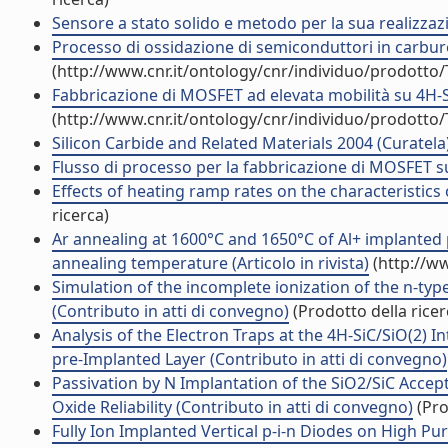
Sensore a stato solido e metodo per la sua realizzaz
Processo di ossidazione di semiconduttori in carburo 
(http://www.cnr.it/ontology/cnr/individuo/prodotto
Fabbricazione di MOSFET ad elevata mobilità su 4H-SiC
(http://www.cnr.it/ontology/cnr/individuo/prodotto
Silicon Carbide and Related Materials 2004 (Curatela
Flusso di processo per la fabbricazione di MOSFET su
Effects of heating ramp rates on the characteristics o
ricerca)
Ar annealing at 1600°C and 1650°C of Al+ implanted p
annealing temperature (Articolo in rivista)
(http://w
Simulation of the incomplete ionization of the n-typ
(Contributo in atti di convegno)
(Prodotto della ricer
Analysis of the Electron Traps at the 4H-SiC/SiO(2) 
pre-Implanted Layer (Contributo in atti di convegno)
Passivation by N Implantation of the SiO2/SiC Accep
Oxide Reliability (Contributo in atti di convegno)
(Pro
Fully Ion Implanted Vertical p-i-n Diodes on High Pur