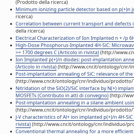
(Prodotto della ricerca)
Minimum ionizing particle detector based on p(+)n ju
ricerca)
Correlation between current transport and defects i
della ricerca)
Electrical Characterization of Ion Implanted n + /p 6H
High-Dose Phosphorus-Implanted 4H-SiC: Microwave
>= 1700 degrees C (Articolo in rivista)
(http://www.cn
Ion Implanted p(+)/n diodes: post-implantation annea
(Articolo in rivista)
(http://www.cnr.it/ontology/cnr/
Post-implantation annealing of SiC: relevance of the h
(http://www.cnr.it/ontology/cnr/individuo/prodotto
Nitridation of the SiO(2)/SiC interface by N(+) implan
MOSFETs (Contributo in atti di convegno)
(http://ww
Post-implantation annealing in a silane ambient using
(http://www.cnr.it/ontology/cnr/individuo/prodotto
J-V characteristics of Al+ ion implanted p(+)/n 4H-Si
rivista)
(http://www.cnr.it/ontology/cnr/individuo/p
Conventional thermal annealing for a more efficient p