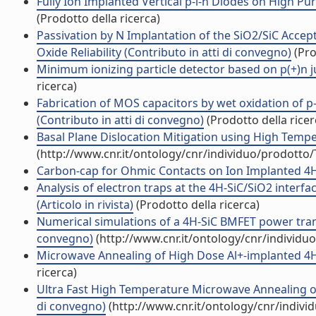
Fully Ion Implanted Vertical p-i-n Diodes on High Pur
(Prodotto della ricerca)
Passivation by N Implantation of the SiO2/SiC Accep
Oxide Reliability (Contributo in atti di convegno)
(Pro
Minimum ionizing particle detector based on p(+)n ju
ricerca)
Fabrication of MOS capacitors by wet oxidation of 
(Contributo in atti di convegno)
(Prodotto della ricer
Basal Plane Dislocation Mitigation using High Temper
(http://www.cnr.it/ontology/cnr/individuo/prodotto
Carbon-cap for Ohmic Contacts on Ion Implanted 4H-Si
Analysis of electron traps at the 4H-SiC/SiO2 interfa
(Articolo in rivista)
(Prodotto della ricerca)
Numerical simulations of a 4H-SiC BMFET power transi
convegno)
(http://www.cnr.it/ontology/cnr/individ
Microwave Annealing of High Dose Al+-implanted 4H-S
ricerca)
Ultra Fast High Temperature Microwave Annealing o
di convegno)
(http://www.cnr.it/ontology/cnr/indiv