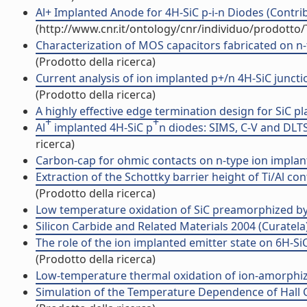
Al+ Implanted Anode for 4H-SiC p-i-n Diodes (Contrib
(http://www.cnr.it/ontology/cnr/individuo/prodotto
Characterization of MOS capacitors fabricated on n-t
(Prodotto della ricerca)
Current analysis of ion implanted p+/n 4H-SiC junctio
(Prodotto della ricerca)
A highly effective edge termination design for SiC pla
+
+
Al
implanted 4H-SiC p
n diodes: SIMS, C-V and DLTS
ricerca)
Carbon-cap for ohmic contacts on n-type ion implant
Extraction of the Schottky barrier height of Ti/Al co
(Prodotto della ricerca)
Low temperature oxidation of SiC preamorphized by io
Silicon Carbide and Related Materials 2004 (Curatela
The role of the ion implanted emitter state on 6H-SiC 
(Prodotto della ricerca)
Low-temperature thermal oxidation of ion-amorphized
Simulation of the Temperature Dependence of Hall Ca