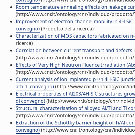
Room temperature annealing effects on leakage curre
(http://www.cnr.it/ontology/cnr/individuo/prodotto
Improvement of electron channel mobility in 4H SiC 
convegno)
(Prodotto della ricerca)
Characterization of MOS capacitors fabricated on n-t
ricerca)
Correlation between current transport and defects in
(http://www.cnr.it/ontology/cnr/individuo/prodotto
Effects of Very High Neutron Fluence Irradiation (Abs
(http://www.cnr.it/ontology/cnr/individuo/prodotto
Current analysis of ion implanted p+/n 4H-SiC juncti
atti di convegno)
(http://www.cnr.it/ontology/cnr/i
Electrical properties of Al203/4H-SiC structures gro
di convegno)
(http://www.cnr.it/ontology/cnr/indiv
Structural characterisation of alloyed Al/Ti and Ti 
(http://www.cnr.it/ontology/cnr/individuo/prodotto
Extraction of the Schottky barrier height of Ti/Al 
convegno)
(http://www.cnr.it/ontology/cnr/individ