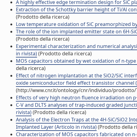
A highly effective edge termination design for SiC pla
Extraction of the Schottky barrier height of Ti/Al co
(Prodotto della ricerca)
Low temperature oxidation of SiC preamorphized by io
The role of the ion implanted emitter state on 6H-SiC 
(Prodotto della ricerca)
Experimental characterization and numerical analysis
in rivista)
(Prodotto della ricerca)
MOS capacitors obtained by wet oxidation of n-type 4
della ricerca)
Effect of nitrogen implantation at the SiO2/SiC inter
oxide semiconductor field effect transistor channel (A
(http://www.cnr.it/ontology/cnr/individuo/prodotto
Effects of very high neutron fluence irradiation on p+
C-V and DLTS analyses of trap-induced graded junctio
rivista)
(Prodotto della ricerca)
Analysis of the Electron Traps at the 4H-SiC/SiO2 In
Implanted Layer (Articolo in rivista)
(Prodotto della r
Characterization of MOS capacitors fabricated on n-t