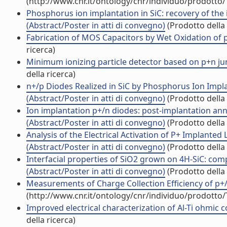
(http://www.cnr.it/ontology/cnr/individuo/prodotto
Phosphorus ion implantation in SiC: recovery of th
(Abstract/Poster in atti di convegno)
(Prodotto della 
Fabrication of MOS Capacitors by Wet Oxidation of p-
ricerca)
Minimum ionizing particle detector based on p+n junc
della ricerca)
n+/p Diodes Realized in SiC by Phosphorus Ion Impla
(Abstract/Poster in atti di convegno)
(Prodotto della 
Ion implantation p+/n diodes: post-implantation anne
(Abstract/Poster in atti di convegno)
(Prodotto della 
Analysis of the Electrical Activation of P+ Implanted
(Abstract/Poster in atti di convegno)
(Prodotto della 
Interfacial properties of SiO2 grown on 4H-SiC: c
(Abstract/Poster in atti di convegno)
(Prodotto della 
Measurements of Charge Collection Efficiency of p+
(http://www.cnr.it/ontology/cnr/individuo/prodotto
Improved electrical characterization of Al-Ti ohmic co
della ricerca)