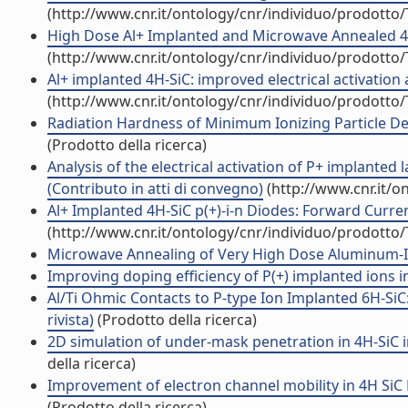
(http://www.cnr.it/ontology/cnr/individuo/prodotto
High Dose Al+ Implanted and Microwave Annealed 4H-
(http://www.cnr.it/ontology/cnr/individuo/prodotto
Al+ implanted 4H-SiC: improved electrical activation
(http://www.cnr.it/ontology/cnr/individuo/prodotto
Radiation Hardness of Minimum Ionizing Particle Det
(Prodotto della ricerca)
Analysis of the electrical activation of P+ implanted
(Contributo in atti di convegno)
(http://www.cnr.it/o
Al+ Implanted 4H-SiC p(+)-i-n Diodes: Forward Curren
(http://www.cnr.it/ontology/cnr/individuo/prodotto
Microwave Annealing of Very High Dose Aluminum-Imp
Improving doping efficiency of P(+) implanted ions in
Al/Ti Ohmic Contacts to P-type Ion Implanted 6H-SiC
rivista)
(Prodotto della ricerca)
2D simulation of under-mask penetration in 4H-SiC im
della ricerca)
Improvement of electron channel mobility in 4H SiC M
(Prodotto della ricerca)