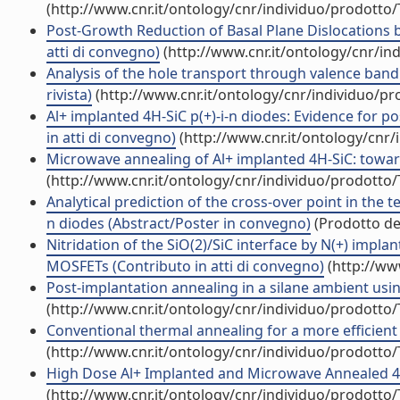
(http://www.cnr.it/ontology/cnr/individuo/prodotto
Post-Growth Reduction of Basal Plane Dislocations b
atti di convegno)
(http://www.cnr.it/ontology/cnr/i
Analysis of the hole transport through valence band 
rivista)
(http://www.cnr.it/ontology/cnr/individuo/p
Al+ implanted 4H-SiC p(+)-i-n diodes: Evidence for 
in atti di convegno)
(http://www.cnr.it/ontology/cnr
Microwave annealing of Al+ implanted 4H-SiC: toward
(http://www.cnr.it/ontology/cnr/individuo/prodotto
Analytical prediction of the cross-over point in the t
n diodes (Abstract/Poster in convegno)
(Prodotto del
Nitridation of the SiO(2)/SiC interface by N(+) implan
MOSFETs (Contributo in atti di convegno)
(http://ww
Post-implantation annealing in a silane ambient using
(http://www.cnr.it/ontology/cnr/individuo/prodotto
Conventional thermal annealing for a more efficient p
(http://www.cnr.it/ontology/cnr/individuo/prodotto
High Dose Al+ Implanted and Microwave Annealed 4H-
(http://www.cnr.it/ontology/cnr/individuo/prodotto