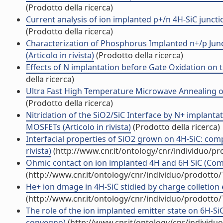
(Prodotto della ricerca)
Current analysis of ion implanted p+/n 4H-SiC junctio
(Prodotto della ricerca)
Characterization of Phosphorus Implanted n+/p Junc
(Articolo in rivista)
(Prodotto della ricerca)
Effects of N implantation before Gate Oxidation on t
della ricerca)
Ultra Fast High Temperature Microwave Annealing of
(Prodotto della ricerca)
Nitridation of the SiO2/SiC Interface by N+ implantati
MOSFETs (Articolo in rivista)
(Prodotto della ricerca)
Interfacial properties of SiO2 grown on 4H-SiC: co
rivista)
(http://www.cnr.it/ontology/cnr/individuo/p
Ohmic contact on ion implanted 4H and 6H SiC (Co
(http://www.cnr.it/ontology/cnr/individuo/prodotto
He+ ion dmage in 4H-SiC stidied by charge colletio
(http://www.cnr.it/ontology/cnr/individuo/prodotto
The role of the ion implanted emitter state on 6H-Si
convegno)
(http://www.cnr.it/ontology/cnr/individ