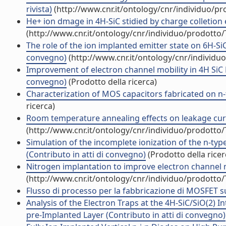
rivista)
(http://www.cnr.it/ontology/cnr/individuo/p
He+ ion dmage in 4H-SiC stidied by charge colletio
(http://www.cnr.it/ontology/cnr/individuo/prodotto
The role of the ion implanted emitter state on 6H-Si
convegno)
(http://www.cnr.it/ontology/cnr/individ
Improvement of electron channel mobility in 4H SiC 
convegno)
(Prodotto della ricerca)
Characterization of MOS capacitors fabricated on n-t
ricerca)
Room temperature annealing effects on leakage curre
(http://www.cnr.it/ontology/cnr/individuo/prodotto
Simulation of the incomplete ionization of the n-typ
(Contributo in atti di convegno)
(Prodotto della ricer
Nitrogen implantation to improve electron channel mo
(http://www.cnr.it/ontology/cnr/individuo/prodotto
Flusso di processo per la fabbricazione di MOSFET su
Analysis of the Electron Traps at the 4H-SiC/SiO(2) 
pre-Implanted Layer (Contributo in atti di convegno)