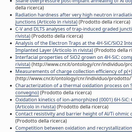
Silane overpressure post-implant annealing of Al dopa
della ricerca)
Radiation hardness after very high neutron irradiat
junctions (Articolo in rivista)
(Prodotto della ricerca)
C-V and DLTS analyses of trap-induced graded junctio
rivista)
(Prodotto della ricerca)
Analysis of the Electron Traps at the 4H-SiC/SiO2 In
Implanted Layer (Articolo in rivista)
(Prodotto della r
Interfacial properties of SiO2 grown on 4H-SiC: co
rivista)
(http://www.cnr.it/ontology/cnr/individuo/p
Measurements of charge collection efficiency of p(+)/n
(http://www.cnr.it/ontology/cnr/individuo/prodotto
Characterization of a thermal oxidation process on S
convegno)
(Prodotto della ricerca)
Oxidation kinetics of ion-amorphized (0001) 6H-SiC:
(Articolo in rivista)
(Prodotto della ricerca)
Contact resistivity and barrier height of Al/Ti ohmic 
(Prodotto della ricerca)
Competition between oxidation and recrystallization i