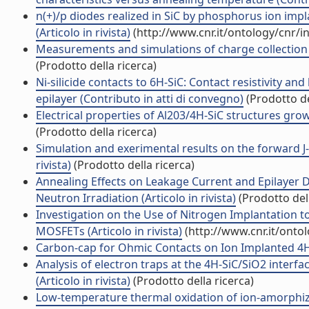
n(+)/p diodes realized in SiC by phosphorus ion impl
(Articolo in rivista)
(http://www.cnr.it/ontology/cnr/
Measurements and simulations of charge collection eff
(Prodotto della ricerca)
Ni-silicide contacts to 6H-SiC: Contact resistivity a
epilayer (Contributo in atti di convegno)
(Prodotto de
Electrical properties of Al203/4H-SiC structures grow
(Prodotto della ricerca)
Simulation and exerimental results on the forward J-V
rivista)
(Prodotto della ricerca)
Annealing Effects on Leakage Current and Epilayer 
Neutron Irradiation (Articolo in rivista)
(Prodotto dell
Investigation on the Use of Nitrogen Implantation
MOSFETs (Articolo in rivista)
(http://www.cnr.it/onto
Carbon-cap for Ohmic Contacts on Ion Implanted 4H-Si
Analysis of electron traps at the 4H-SiC/SiO2 interfa
(Articolo in rivista)
(Prodotto della ricerca)
Low-temperature thermal oxidation of ion-amorphized