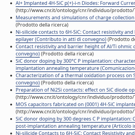
Al+ Implanted 4H-SiC p(+)-i-n Diodes: Forward Curren
(http://www.cnr.it/ontology/cnr/individuo/prodotto
Measurements and simulations of charge collection eff
(Prodotto della ricerca)
Ni-silicide contacts to 6H-SiC: Contact resistivity a
epilayer (Contributo in atti di convegno)
(Prodotto de
Contact resistivity and barrier height of Al/Ti ohmi
convegno)
(Prodotto della ricerca)
SiC donor doping by 300°C P implantation: character
implantation annealing temperature (Comunicazion
Characterization of a thermal oxidation process on
convegno)
(Prodotto della ricerca)
Preparation of Ni2Si contacts: effect on SiC diode op
(http://www.cnr.it/ontology/cnr/individuo/prodotto
MOS capacitors fabricated on (0001) 4H-SiC implante
(http://www.cnr.it/ontology/cnr/individuo/prodotto
SiC donor doping by 300 degrees C P implantation: C
post-implantation annealing temperature (Articolo in
Ni-silicide Contacts to 6H-SiC: Contact Resistivity a