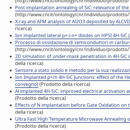
(http://www.cnr.it/ontology/cnr/individuo/prodotto
Post-implantation annealing of SiC: relevance of the h
(http://www.cnr.it/ontology/cnr/individuo/prodotto
X-ray and AFM analysis of Al2O3 deposited by ALCVD 
ricerca)
Ion implanted lateral p+-i-n+ diodes on HPSI 4H-SiC
Processo di ossidazione di semiconduttori in carburo 
(http://www.cnr.it/ontology/cnr/individuo/prodotto
2D simulation of under-mask penetration in 4H-SiC im
della ricerca)
Sensore a stato solido e metodo per la sua realizzaz
Ion Implanted p+/n 4H-SiC Junctions: effect of the H
convegno)
(Prodotto della ricerca)
Al implanted 4H-SiC: improved electrical activation
(Prodotto della ricerca)
Effects of N implantation before Gate Oxidation on t
della ricerca)
Ultra Fast High Temperature Microwave Annealing of
(Prodotto della ricerca)