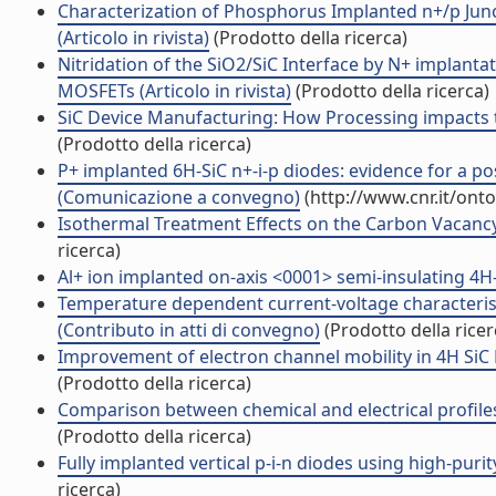
Characterization of Phosphorus Implanted n+/p Junc
(Articolo in rivista)
(Prodotto della ricerca)
Nitridation of the SiO2/SiC Interface by N+ implantati
MOSFETs (Articolo in rivista)
(Prodotto della ricerca)
SiC Device Manufacturing: How Processing impacts 
(Prodotto della ricerca)
P+ implanted 6H-SiC n+-i-p diodes: evidence for a p
(Comunicazione a convegno)
(http://www.cnr.it/ont
Isothermal Treatment Effects on the Carbon Vacancy
ricerca)
Al+ ion implanted on-axis <0001> semi-insulating 4H
Temperature dependent current-voltage characterist
(Contributo in atti di convegno)
(Prodotto della ricer
Improvement of electron channel mobility in 4H SiC M
(Prodotto della ricerca)
Comparison between chemical and electrical profiles 
(Prodotto della ricerca)
Fully implanted vertical p-i-n diodes using high-purit
ricerca)