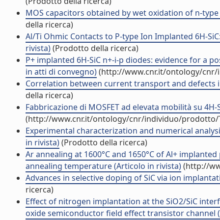
(Prodotto della ricerca)
MOS capacitors obtained by wet oxidation of n-type 4
della ricerca)
Al/Ti Ohmic Contacts to P-type Ion Implanted 6H-SiC
rivista)
(Prodotto della ricerca)
P+ implanted 6H-SiC n+-i-p diodes: evidence for a p
in atti di convegno)
(http://www.cnr.it/ontology/cnr
Correlation between current transport and defects i
della ricerca)
Fabbricazione di MOSFET ad elevata mobilità su 4H-SiC
(http://www.cnr.it/ontology/cnr/individuo/prodotto
Experimental characterization and numerical analysis
in rivista)
(Prodotto della ricerca)
Ar annealing at 1600°C and 1650°C of Al+ implanted p
annealing temperature (Articolo in rivista)
(http://w
Advances in selective doping of SiC via ion implantat
ricerca)
Effect of nitrogen implantation at the SiO2/SiC inter
oxide semiconductor field effect transistor channel (A