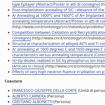
type Epilayer (Abstract/Poster in atti di convegno)
(h
Post-implantation annealing of SiC: relevance of th
Ar Annealing at 1600°C and 1650°C of Al+ Implanted p
annealing temperature (Abstract/Poster in atti di c
(http://www.cnr.it/ontology/cnr/individuo/prodotto
Competition between Oxidation and Recrystallization 
convegno)
(http://www.cnr.it/ontology/cnr/individ
Structural characterization of alloyed Al/Ti and Ti con
Ar annealing at 1600 degrees C and 1650 degrees C of
characteristics versus annealing temperature (Contri
n(+)/p diodes realized in SiC by phosphorus ion impl
(Articolo in rivista)
(http://www.cnr.it/ontology/cnr/
Effects of very high neutron fluence irradiation on p+
Coautore
FRANCESCO GIUSEPPE DELLA CORTE
(Unità di perso
ALBERTO CARNERA
(Persona)
CRISTIANO ALBONETTI
(Persona)