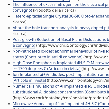
The influence of excess nitrogen, on the electrical pr
convegno)
(Prodotto della ricerca)
Hetero-epitaxial Single Crystal 3C-SiC Opto-Mechani
ricerca)
About the hole transport analysis in heavy doped p-
ricerca)
Post-growth Reduction of Basal Plane Dislocations 
a convegno)
(http://www.cnr.it/ontology/cnr/indivi
Non-nitridated oxides: abnormal behaviour of n-4H-
states (Contributo in atti di convegno)
(http://www.c
High-Dose Phosphorus-Implanted 4H-SiC: Microwave
>= 1700 degrees C (Articolo in rivista)
(http://www.cn
Ion Implanted p(+)/n diodes: post-implantation annea
(Articolo in rivista)
(http://www.cnr.it/ontology/cnr/
Numerical simulations of Al implanted 4H-SiC diodes 
substitutional Al doping concentration (Contributo i
(http://www.cnr.it/ontology/cnr/individuo/prodotto
Microwave Annealing of Ion Implanted 4H-SiC (Contri