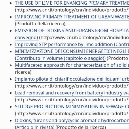
THE USE OF LIME FOR ENANCING PRIMARY TREATMENT
(http://www.cnr.it/ontology/cnr/individuo/prodotto
IMPROVING PRIMARY TREATMENT OF URBAN WASTEWAT
(Prodotto della ricerca)
EMISSION OF DIOXINS AND FURANS FROM HOSPITAL A
convegno)
(http://www.cnr.it/ontology/cnr/individ
Improving STP performance by lime addition (Contrib
MINIMIZZAZIONE DEI CONSUMI ENERGETICI NEGLI 
(Contributo in volume (capitolo o saggio))
(Prodotto 
Multifaceted approach for characterization of solid r
ricerca)
Impianto pilota di chiariflocculazione dei liquami ur
(http://www.cnr.it/ontology/cnr/individuo/prodotto
Lead removal and recovery from battery industry was
(http://www.cnr.it/ontology/cnr/individuo/prodotto
SLUDGE PRODUCTION MINIMISATION IN SEWAGE COAG
(http://www.cnr.it/ontology/cnr/individuo/prodotto
Dioxins, furans and polycyclic aromatic hydrocarbo
(Articolo in rivista)
(Prodotto della ricerca)