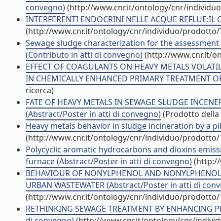
convegno)
(http://www.cnr.it/ontology/cnr/individ
INTERFERENTI ENDOCRINI NELLE ACQUE REFLUE:IL CAS
(http://www.cnr.it/ontology/cnr/individuo/prodotto
Sewage sludge characterization for the assessment 
(Contributo in atti di convegno)
(http://www.cnr.it/o
EFFECT OF COAGULANTS ON HEAVY METALS VOLATI
IN CHEMICALLY ENHANCED PRIMARY TREATMENT OF SE
ricerca)
FATE OF HEAVY METALS IN SEWAGE SLUDGE INCENER
(Abstract/Poster in atti di convegno)
(Prodotto della 
Heavy metals behavior in sludge incineration by a pi
(http://www.cnr.it/ontology/cnr/individuo/prodotto
Polycyclic aromatic hydrocarbons and dioxins emissi
furnace (Abstract/Poster in atti di convegno)
(http:/
BEHAVIOUR OF NONYLPHENOL AND NONYLPHENOL E
URBAN WASTEWATER (Abstract/Poster in atti di con
(http://www.cnr.it/ontology/cnr/individuo/prodotto
RETHINKING SEWAGE TREATMENT BY ENHANCING PRIM
di convegno)
(http://www.cnr.it/ontology/cnr/indiv