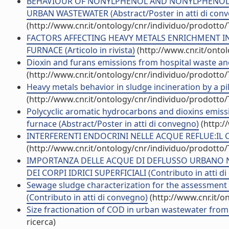
BEHAVIOUR OF NONYLPHENOL AND NONYLPHENOL E
URBAN WASTEWATER (Abstract/Poster in atti di con
(http://www.cnr.it/ontology/cnr/individuo/prodotto
FACTORS AFFECTING HEAVY METALS ENRICHMENT I
FURNACE (Articolo in rivista)
(http://www.cnr.it/onto
Dioxin and furans emissions from hospital waste and 
(http://www.cnr.it/ontology/cnr/individuo/prodotto
Heavy metals behavior in sludge incineration by a pi
(http://www.cnr.it/ontology/cnr/individuo/prodotto
Polycyclic aromatic hydrocarbons and dioxins emissi
furnace (Abstract/Poster in atti di convegno)
(http:/
INTERFERENTI ENDOCRINI NELLE ACQUE REFLUE:IL CAS
(http://www.cnr.it/ontology/cnr/individuo/prodotto
IMPORTANZA DELLE ACQUE DI DEFLUSSO URBANO N
DEI CORPI IDRICI SUPERFICIALI (Contributo in atti d
Sewage sludge characterization for the assessment 
(Contributo in atti di convegno)
(http://www.cnr.it/o
Size fractionation of COD in urban wastewater from 
ricerca)