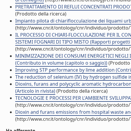
PRETRATTAMENTO DI REFLUI CONCENTRATI PRODOTTI
(Prodotto della ricerca)
Impianto pilota di chiariflocculazione dei liquami ur
(http://www.cnr.it/ontology/cnr/individuo/prodotto
IL PROCESSO DI CHIARI-FLOCCULAZIONE PER IL C
SISTEMI FOGNARI DI TIPO MISTO (Rapporti progetti d
(http://www.cnr.it/ontology/cnr/individuo/prodotto
MINIMIZZAZIONE DEI CONSUMI ENERGETICI NEGLI 
(Contributo in volume (capitolo o saggio))
(Prodotto 
Improving STP performance by lime addition (Contrib
The reduction of selenium (IV) by hydrogen sulfide in
Dioxins, furans and polycyclic aromatic hydrocarbo
(Articolo in rivista)
(Prodotto della ricerca)
TECNOLOGIE E PROCESSI PER L'AMBIENTE SVILUPPATE 
(http://www.cnr.it/ontology/cnr/individuo/prodotto
Dioxin and furans emissions from hospital waste and 
(http://www.cnr.it/ontology/cnr/individuo/prodotto
Ha afferente