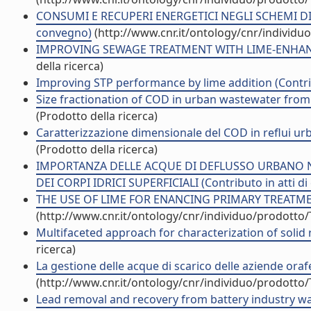
CONSUMI E RECUPERI ENERGETICI NEGLI SCHEMI DI T
convegno)
(http://www.cnr.it/ontology/cnr/individ
IMPROVING SEWAGE TREATMENT WITH LIME-ENHANCED
della ricerca)
Improving STP performance by lime addition (Contrib
Size fractionation of COD in urban wastewater from
(Prodotto della ricerca)
Caratterizzazione dimensionale del COD in reflui urb
(Prodotto della ricerca)
IMPORTANZA DELLE ACQUE DI DEFLUSSO URBANO N
DEI CORPI IDRICI SUPERFICIALI (Contributo in atti d
THE USE OF LIME FOR ENANCING PRIMARY TREATMENT
(http://www.cnr.it/ontology/cnr/individuo/prodotto
Multifaceted approach for characterization of solid r
ricerca)
La gestione delle acque di scarico delle aziende orafe 
(http://www.cnr.it/ontology/cnr/individuo/prodotto
Lead removal and recovery from battery industry was