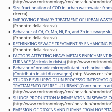
(http://www.cnr.it/ontology/cnr/individuo/prodotto
Size fractionation of COD in urban wastewater from 
ricerca)
IMPROVING PRIMARY TREATMENT OF URBAN WASTEWAT
(Prodotto della ricerca)
Behaviour of Cd, Cr, Mn, Ni, Pb, and Zn in sewage slud
(Prodotto della ricerca)
RETHINKING SEWAGE TREATMENT BY ENHANCING PRIM
(Prodotto della ricerca)
FACTORS AFFECTING HEAVY METALS ENRICHMENT I
FURNACE (Articolo in rivista)
(http://www.cnr.it/onto
Behavior of organic micropollutant in chlorine spiked
(Contributo in atti di convegno)
(http://www.cnr.it/o
STUDIO E SVILUPPO DI UN PROCESSO INTEGRATO (
TRATTAMENTO DEI REFLUI URBANI (Contributo in att
(http://www.cnr.it/ontology/cnr/individuo/prodotto
SLUDGE PRODUCTION MINIMISATION IN SEWAGE COAG
(http://www.cnr.it/ontology/cnr/individuo/prodotto
EMISSION OF DIOXINS AND FURANS FROM HOSPITAL A