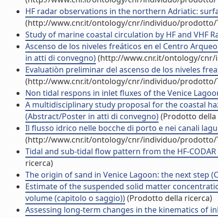
HF radar observations in the northern Adriatic: surfac
(http://www.cnr.it/ontology/cnr/individuo/prodotto
Study of marine coastal circulation by HF and VHF Rad
Ascenso de los niveles freáticos en el Centro Arque
in atti di convegno)
(http://www.cnr.it/ontology/cnr
Evaluatiòn preliminar del ascenso de los niveles freat
(http://www.cnr.it/ontology/cnr/individuo/prodotto
Non tidal respons in inlet fluxes of the Venice Lag
A multidisciplinary study proposal for the coastal h
(Abstract/Poster in atti di convegno)
(Prodotto della 
Il flusso idrico nelle bocche di porto e nei canali lag
(http://www.cnr.it/ontology/cnr/individuo/prodotto
Tidal and sub-tidal flow pattern from the HF-COD
ricerca)
The origin of sand in Venice Lagoon: the next step (
Estimate of the suspended solid matter concentrati
volume (capitolo o saggio))
(Prodotto della ricerca)
Assessing long-term changes in the kinematics of in