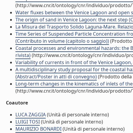
(http://www.cnr.it/ontology/cnr/individuo/prodotto
Water fluxes between the Venice Lagoon and open se
The origin of sand in Venice Lagoon: the next step (
La Misura del Trasporto Solido Laguna-Mare. Relazion
Time Series of Suspended Particle Concentration fro
(Contributo in volume (capitolo o saggio))
(Prodotto 
Coastal processes and environmental hazards: the Buen
rivista)
(http://www.cnr.it/ontology/cnr/individuo/p
Variability of currents in front of the Venice Lagoon, 
A multidisciplinary study proposal for the coastal h
(Abstract/Poster in atti di convegno)
(Prodotto della 
Long-term changes in the kinematics of inlets of the V
(http://www.cnr.it/ontology/cnr/individuo/prodotto
Coautore
LUCA ZAGGIA
(Unità di personale interno)
LUIGI TOSI
(Unità di personale interno)
MAURIZIO BONARDI
(Unità di personale interno)