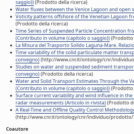
saggio))
(Prodotto della ricerca)
Water fluxes between the Venice Lagoon and open se
Voticity patterns offshore of the Venetian Lagoon f
(Prodotto della ricerca)
Time Series of Suspended Particle Concentration fro
(Contributo in volume (capitolo o saggio))
(Prodotto 
La Misura del Trasporto Solido Laguna-Mare. Relazion
Time variability of the solid particulate matter tran
convegno)
(http://www.cnr.it/ontology/cnr/individ
Studies on water and suspended sediment transport 
convegno)
(Prodotto della ricerca)
Water and Solid Transport Estimates Through the Ve
(Contributo in volume (capitolo o saggio))
(Prodotto 
Surface current variability and wind influence in th
radar measurements (Articolo in rivista)
(Prodotto de
A Real-Time and Offline Quality Control Methodology
(http://www.cnr.it/ontology/cnr/individuo/prodotto
Coautore