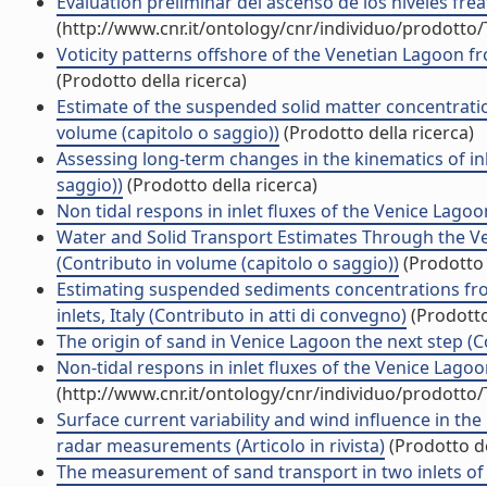
Evaluatiòn preliminar del ascenso de los niveles freat
(http://www.cnr.it/ontology/cnr/individuo/prodotto
Voticity patterns offshore of the Venetian Lagoon f
(Prodotto della ricerca)
Estimate of the suspended solid matter concentrati
volume (capitolo o saggio))
(Prodotto della ricerca)
Assessing long-term changes in the kinematics of in
saggio))
(Prodotto della ricerca)
Non tidal respons in inlet fluxes of the Venice Lag
Water and Solid Transport Estimates Through the Ve
(Contributo in volume (capitolo o saggio))
(Prodotto 
Estimating suspended sediments concentrations from
inlets, Italy (Contributo in atti di convegno)
(Prodotto
The origin of sand in Venice Lagoon the next step (C
Non-tidal respons in inlet fluxes of the Venice Lagoo
(http://www.cnr.it/ontology/cnr/individuo/prodotto
Surface current variability and wind influence in th
radar measurements (Articolo in rivista)
(Prodotto de
The measurement of sand transport in two inlets of Ve