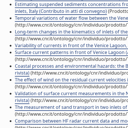
Estimating suspended sediments concentrations from
inlets, Italy (Contributo in atti di convegno)
(Prodotto
Temporal variations of water flow between the Veneti
(http://www.cnr.it/ontology/cnr/individuo/prodotto
Long-term changes in the kinematics of inlets of the V
(http://www.cnr.it/ontology/cnr/individuo/prodotto
Variability of currents in front of the Venice Lagoon, 
Surface current patterns in front of Venice Lagoon (Ar
(http://www.cnr.it/ontology/cnr/individuo/prodotto
Coastal processes and environmental hazards: the Buen
rivista)
(http://www.cnr.it/ontology/cnr/individuo/p
The effect of wind on the residual current velocities i
(http://www.cnr.it/ontology/cnr/individuo/prodotto
Validation of surface current measurements in the N
rivista)
(http://www.cnr.it/ontology/cnr/individuo/p
The measurement of sand transport in two inlets of Ve
(http://www.cnr.it/ontology/cnr/individuo/prodotto
Comparison between HF radar current data and moor
(http://www.cnr.it/ontology/cnr/individuo/prodotto