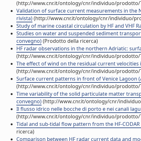
(http://www.cnr.it/ontology/cnr/individuo/prodotto
Validation of surface current measurements in the N
rivista)
(http://www.cnr.it/ontology/cnr/individuo/p
Study of marine coastal circulation by HF and VHF Rad
Studies on water and suspended sediment transport 
convegno)
(Prodotto della ricerca)
HF radar observations in the northern Adriatic: surfac
(http://www.cnr.it/ontology/cnr/individuo/prodotto
The effect of wind on the residual current velocities i
(http://www.cnr.it/ontology/cnr/individuo/prodotto
Surface current patterns in front of Venice Lagoon (Ar
(http://www.cnr.it/ontology/cnr/individuo/prodotto
Time variability of the solid particulate matter tran
convegno)
(http://www.cnr.it/ontology/cnr/individ
Il flusso idrico nelle bocche di porto e nei canali lag
(http://www.cnr.it/ontology/cnr/individuo/prodotto
Tidal and sub-tidal flow pattern from the HF-COD
ricerca)
Comparison between HF radar current data and moor