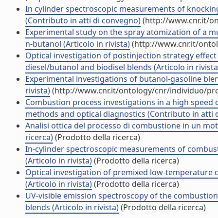
In cylinder spectroscopic measurements of knocking
(Contributo in atti di convegno)
(http://www.cnr.it/o
Experimental study on the spray atomization of a mul
n-butanol (Articolo in rivista)
(http://www.cnr.it/ont
Optical investigation of postinjection strategy effect
diesel/butanol and biodisel blends (Articolo in rivista
Experimental investigations of butanol-gasoline blen
rivista)
(http://www.cnr.it/ontology/cnr/individuo/p
Combustion process investigations in a high speed d
methods and optical diagnostics (Contributo in atti
Analisi ottica del processo di combustione in un moto
ricerca)
(Prodotto della ricerca)
In-cylinder spectroscopic measurements of combusti
(Articolo in rivista)
(Prodotto della ricerca)
Optical investigation of premixed low-temperature c
(Articolo in rivista)
(Prodotto della ricerca)
UV-visible emission spectroscopy of the combustion 
blends (Articolo in rivista)
(Prodotto della ricerca)