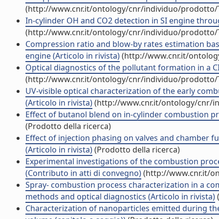
(http://www.cnr.it/ontology/cnr/individuo/prodotto
In-cylinder OH and CO2 detection in SI engine throug
(http://www.cnr.it/ontology/cnr/individuo/prodotto
Compression ratio and blow-by rates estimation base
engine (Articolo in rivista)
(http://www.cnr.it/ontolo
Optical diagnostics of the pollutant formation in a CI
(http://www.cnr.it/ontology/cnr/individuo/prodotto
UV-visible optical characterization of the early com
(Articolo in rivista)
(http://www.cnr.it/ontology/cnr/
Effect of butanol blend on in-cylinder combustion pro
(Prodotto della ricerca)
Effect of injection phasing on valves and chamber fu
(Articolo in rivista)
(Prodotto della ricerca)
Experimental investigations of the combustion proces
(Contributo in atti di convegno)
(http://www.cnr.it/o
Spray- combustion process characterization in a com
methods and optical diagnostics (Articolo in rivista)
(
Characterization of nanoparticles emitted during the 