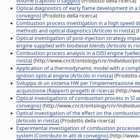
volume (capitolo o saggio))
(Prodotto della ricerca)
Optical diagnostics of early flame development in a D
convegno)
(Prodotto della ricerca)
Combustion process investigation in a high speed di
methods and optical diagnotics (Articolo in rivista)
(h
Optical investigation of post-injection strategy impac
engine supplied with biodiesel blends (Articolo in riv
Combustion process analysis in a DISI engine fuelle
rivista)
(http://www.cnr.it/ontology/cnr/individuo/p
Application of a thermodynamic model with a comple
ignition optical engine (Articolo in rivista)
(Prodotto d
Sviluppo di un sistema HW per l'implementazione dell'
acquisizione (Rapporti progetti di ricerca)
(http://ww
Optical investigations of combustion process in SI an
convegno)
(http://www.cnr.it/ontology/cnr/individ
Optical investigation of the effect on the combustio
(Articolo in rivista)
(Prodotto della ricerca)
Experimental investigation of combustion processes 
system (Contributo in atti di convegno)
(http://www.