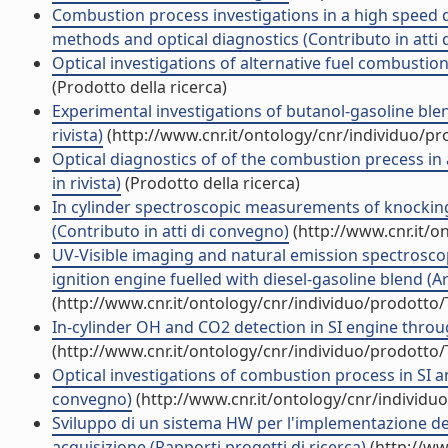
Combustion process investigations in a high speed d
methods and optical diagnostics (Contributo in atti
Optical investigations of alternative fuel combustion
(Prodotto della ricerca)
Experimental investigations of butanol-gasoline blen
rivista)
(http://www.cnr.it/ontology/cnr/individuo/p
Optical diagnostics of of the combustion precess in 
in rivista)
(Prodotto della ricerca)
In cylinder spectroscopic measurements of knocking
(Contributo in atti di convegno)
(http://www.cnr.it/o
UV-Visible imaging and natural emission spectrosco
ignition engine fuelled with diesel-gasoline blend (Art
(http://www.cnr.it/ontology/cnr/individuo/prodotto
In-cylinder OH and CO2 detection in SI engine throug
(http://www.cnr.it/ontology/cnr/individuo/prodotto
Optical investigations of combustion process in SI an
convegno)
(http://www.cnr.it/ontology/cnr/individ
Sviluppo di un sistema HW per l'implementazione dell'
acquisizione (Rapporti progetti di ricerca)
(http://ww