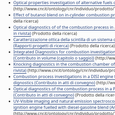
Optical properties investigation of alternative fuels
(http://www.cnr.it/ontology/cnr/individuo/prodotto
Effect of butanol blend on in-cylinder combustion proc
della ricerca)
Optical diagnostics of of the combustion precess in 
in rivista)
(Prodotto della ricerca)
Caratterizzazione ottica della scintilla di un siste
(Rapporti progetti di ricerca)
(Prodotto della ricerca)
Integrated Diagnostics for combustion investigation 
(Contributo in volume (capitolo o saggio))
(http://ww
Knocking diagnostics in the combustion chamber of bo
rivista)
(http://www.cnr.it/ontology/cnr/individuo/p
Combustion process investigations in a DISI engine
dignostics (Contributo in atti di convegno)
(http://w
Optical diagnostics of the combustion process in a P
(Contributo in atti di convegno)
(Prodotto della ricer
UV-Visible imaging and natural emission spectrosco
ignition engine fuelled with diesel-gasoline blend (Art
(http://www.cnr.it/ontology/cnr/individuo/prodotto