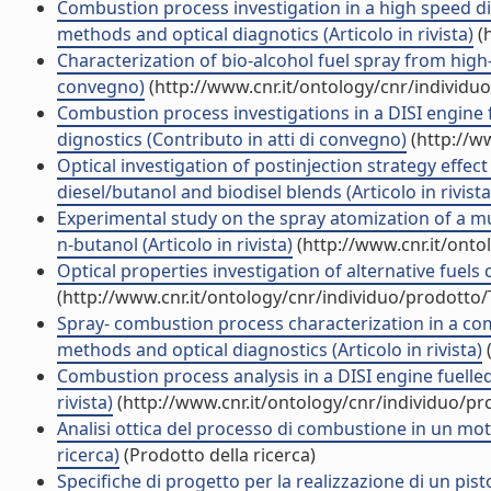
Combustion process investigation in a high speed di
methods and optical diagnotics (Articolo in rivista)
(h
Characterization of bio-alcohol fuel spray from high-
convegno)
(http://www.cnr.it/ontology/cnr/individ
Combustion process investigations in a DISI engine
dignostics (Contributo in atti di convegno)
(http://w
Optical investigation of postinjection strategy effect
diesel/butanol and biodisel blends (Articolo in rivista
Experimental study on the spray atomization of a mul
n-butanol (Articolo in rivista)
(http://www.cnr.it/ont
Optical properties investigation of alternative fuels
(http://www.cnr.it/ontology/cnr/individuo/prodotto
Spray- combustion process characterization in a com
methods and optical diagnostics (Articolo in rivista)
(
Combustion process analysis in a DISI engine fuelle
rivista)
(http://www.cnr.it/ontology/cnr/individuo/p
Analisi ottica del processo di combustione in un moto
ricerca)
(Prodotto della ricerca)
Specifiche di progetto per la realizzazione di un pist