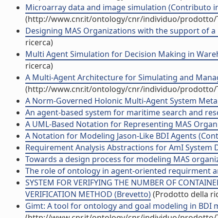
Microarray data and image simulation (Contributo in
(http://www.cnr.it/ontology/cnr/individuo/prodotto
Designing MAS Organizations with the support of a 
ricerca)
Multi Agent Simulation for Decision Making in War
ricerca)
A Multi-Agent Architecture for Simulating and Manag
(http://www.cnr.it/ontology/cnr/individuo/prodotto
A Norm-Governed Holonic Multi-Agent System Metamo
An agent-based system for maritime search and rescu
A UML-Based Notation for Representing MAS Organiza
A Notation for Modeling Jason-Like BDI Agents (Contr
Requirement Analysis Abstractions for AmI System Des
Towards a design process for modeling MAS organizat
The role of ontology in agent-oriented requirment an
SYSTEM FOR VERIFYING THE NUMBER OF CONTAINER
VERIFICATION METHOD (Brevetto)
(Prodotto della ri
Gimt: A tool for ontology and goal modeling in BDI m
(http://www.cnr.it/ontology/cnr/individuo/prodotto