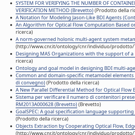
SYSTEM FOR VERIFYING THE NUMBER OF CONTAINER
VERIFICATION METHOD (Brevetto)
(Prodotto della ri
A Notation for Modeling Jason-Like BDI Agents (Contr
An Algorithm for Optical Flow Computation Based on 
ricerca)
A norm-governed holonic multi-agent system metamod
(http://www.cnr.it/ontology/cnr/individuo/prodotto
Designing MAS Organizations with the support of a 
ricerca)
Ontology and goal model in designing BDI multi-agen
Common and domain-specific metamodel elements for
di convegno)
(Prodotto della ricerca)
A New Parallel Differential Method for Optical Flow Es
Sistema per verificare il numero di contenitori present
RM2013A000628 (Brevetto)
(Brevetto)
GoalSPEC: A goal specification language supporting a
(Prodotto della ricerca)
Objects Extraction by Cooperating Optical Flow, Edg
(http://www.cnr.it/ontology/cnr/individuo/prodotto