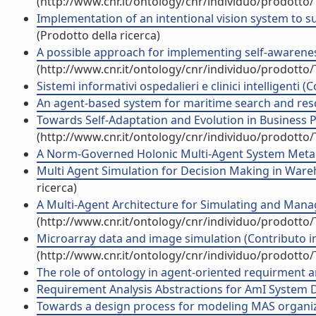
(http://www.cnr.it/ontology/cnr/individuo/prodotto
Implementation of an intentional vision system to su
(Prodotto della ricerca)
A possible approach for implementing self-awareness
(http://www.cnr.it/ontology/cnr/individuo/prodotto
Sistemi informativi ospedalieri e clinici intelligenti (
An agent-based system for maritime search and rescu
Towards Self-Adaptation and Evolution in Business P
(http://www.cnr.it/ontology/cnr/individuo/prodotto
A Norm-Governed Holonic Multi-Agent System Metamo
Multi Agent Simulation for Decision Making in War
ricerca)
A Multi-Agent Architecture for Simulating and Manag
(http://www.cnr.it/ontology/cnr/individuo/prodotto
Microarray data and image simulation (Contributo in
(http://www.cnr.it/ontology/cnr/individuo/prodotto
The role of ontology in agent-oriented requirment an
Requirement Analysis Abstractions for AmI System Des
Towards a design process for modeling MAS organizat