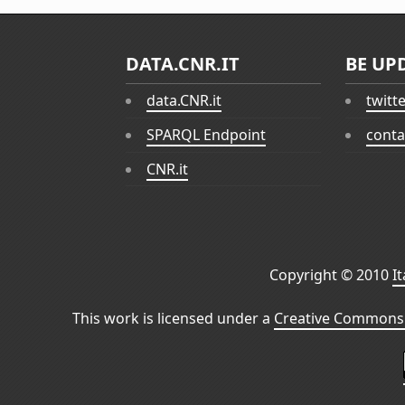
DATA.CNR.IT
BE UP
data.CNR.it
twitt
SPARQL Endpoint
conta
CNR.it
Copyright © 2010
I
This work is licensed under a
Creative Commons 