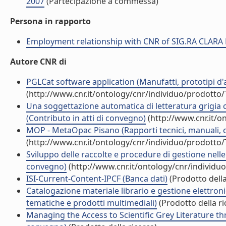
2007
(Partecipazione a commessa)
Persona in rapporto
Employment relationship with CNR of SIG.RA CLARA
Autore CNR di
PGLCat software application (Manufatti, prototipi d'ar
(http://www.cnr.it/ontology/cnr/individuo/prodotto
Una soggettazione automatica di letteratura grigia co
(Contributo in atti di convegno)
(http://www.cnr.it/o
MOP - MetaOpac Pisano (Rapporti tecnici, manuali, c
(http://www.cnr.it/ontology/cnr/individuo/prodotto
Sviluppo delle raccolte e procedure di gestione nelle 
convegno)
(http://www.cnr.it/ontology/cnr/individ
ISI-Current-Content-IPCF (Banca dati)
(Prodotto della
Catalogazione materiale librario e gestione elettron
tematiche e prodotti multimediali)
(Prodotto della ri
Managing the Access to Scientific Grey Literature th