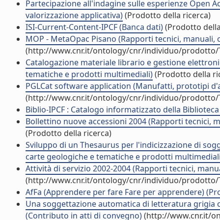
Partecipazione all'indagine sulle esperienze Open Acce
valorizzazione applicativa)
(Prodotto della ricerca)
ISI-Current-Content-IPCF (Banca dati)
(Prodotto della
MOP - MetaOpac Pisano (Rapporti tecnici, manuali, c
(http://www.cnr.it/ontology/cnr/individuo/prodotto
Catalogazione materiale librario e gestione elettron
tematiche e prodotti multimediali)
(Prodotto della ri
PGLCat software application (Manufatti, prototipi d'ar
(http://www.cnr.it/ontology/cnr/individuo/prodotto
Biblio-IPCF : Catalogo informatizzato della Biblioteca 
Bollettino nuove accessioni 2004 (Rapporti tecnici, 
(Prodotto della ricerca)
Sviluppo di un Thesaurus per l'indicizzazione di sogget
carte geologiche e tematiche e prodotti multimediali
Attività di servizio 2002-2004 (Rapporti tecnici, man
(http://www.cnr.it/ontology/cnr/individuo/prodotto
AfFa (Apprendere per fare Fare per apprendere) (Pro
Una soggettazione automatica di letteratura grigia co
(Contributo in atti di convegno)
(http://www.cnr.it/o