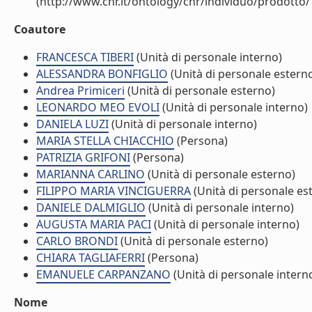
(http://www.cnr.it/ontology/cnr/individuo/prodotto
Coautore
FRANCESCA TIBERI
(Unità di personale interno)
ALESSANDRA BONFIGLIO
(Unità di personale estern
Andrea Primiceri
(Unità di personale esterno)
LEONARDO MEO EVOLI
(Unità di personale interno)
DANIELA LUZI
(Unità di personale interno)
MARIA STELLA CHIACCHIO
(Persona)
PATRIZIA GRIFONI
(Persona)
MARIANNA CARLINO
(Unità di personale esterno)
FILIPPO MARIA VINCIGUERRA
(Unità di personale es
DANIELE DALMIGLIO
(Unità di personale interno)
AUGUSTA MARIA PACI
(Unità di personale interno)
CARLO BRONDI
(Unità di personale esterno)
CHIARA TAGLIAFERRI
(Persona)
EMANUELE CARPANZANO
(Unità di personale intern
Nome