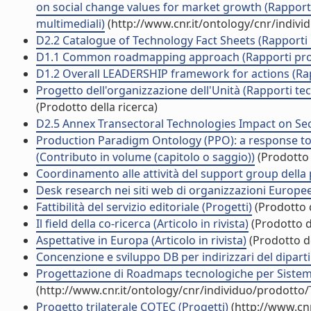
on social change values for market growth (Rapporti 
multimediali)
(http://www.cnr.it/ontology/cnr/indiv
D2.2 Catalogue of Technology Fact Sheets (Rapporti p
D1.1 Common roadmapping approach (Rapporti proge
D1.2 Overall LEADERSHIP framework for actions (Rapp
Progetto dell'organizzazione dell'Unità (Rapporti tec
(Prodotto della ricerca)
D2.5 Annex Transectoral Technologies Impact on Sect
Production Paradigm Ontology (PPO): a response t
(Contributo in volume (capitolo o saggio))
(Prodotto 
Coordinamento alle attività del support group della
Desk research nei siti web di organizzazioni Europee
Fattibilità del servizio editoriale (Progetti)
(Prodotto d
Il field della co-ricerca (Articolo in rivista)
(Prodotto de
Aspettative in Europa (Articolo in rivista)
(Prodotto de
Concenzione e sviluppo DB per indirizzari del dipar
Progettazione di Roadmaps tecnologiche per Sistemi
(http://www.cnr.it/ontology/cnr/individuo/prodotto
Progetto trilaterale COTEC (Progetti)
(http://www.cnr