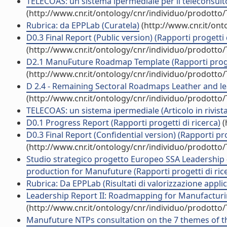
TELECOAS: un sistema ipermediale per il teleconsulto 
(http://www.cnr.it/ontology/cnr/individuo/prodotto
Rubrica: da EPPLab (Curatela)
(http://www.cnr.it/on
D0.3 Final Report (Public version) (Rapporti progetti 
(http://www.cnr.it/ontology/cnr/individuo/prodotto
D2.1 ManuFuture Roadmap Template (Rapporti proget
(http://www.cnr.it/ontology/cnr/individuo/prodotto
D 2.4 - Remaining Sectoral Roadmaps Leather and lea
(http://www.cnr.it/ontology/cnr/individuo/prodotto
TELECOAS: un sistema ipermediale (Articolo in rivista
D0.1 Progress Report (Rapporti progetti di ricerca)
(
D0.3 Final Report (Confidential version) (Rapporti pro
(http://www.cnr.it/ontology/cnr/individuo/prodotto
Studio strategico progetto Europeo SSA Leadership 
production for Manufuture (Rapporti progetti di ric
Rubrica: Da EPPLab (Risultati di valorizzazione applic
Leadership Report II: Roadmapping for Manufacturing
(http://www.cnr.it/ontology/cnr/individuo/prodotto
Manufuture NTPs consultation on the 7 themes of t