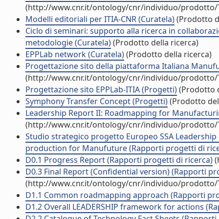
(http://www.cnr.it/ontology/cnr/individuo/prodotto
Modelli editoriali per ITIA-CNR (Curatela)
(Prodotto de
Ciclo di seminari: supporto alla ricerca in collaboraz
metodologie (Curatela)
(Prodotto della ricerca)
EPPLab network (Curatela)
(Prodotto della ricerca)
Progettazione sito della piattaforma Italiana Manufu
(http://www.cnr.it/ontology/cnr/individuo/prodotto
Progettazione sito EPPLab-ITIA (Progetti)
(Prodotto d
Symphony Transfer Concept (Progetti)
(Prodotto dell
Leadership Report II: Roadmapping for Manufacturing
(http://www.cnr.it/ontology/cnr/individuo/prodotto
Studio strategico progetto Europeo SSA Leadership 
production for Manufuture (Rapporti progetti di ric
D0.1 Progress Report (Rapporti progetti di ricerca)
(
D0.3 Final Report (Confidential version) (Rapporti pro
(http://www.cnr.it/ontology/cnr/individuo/prodotto
D1.1 Common roadmapping approach (Rapporti proge
D1.2 Overall LEADERSHIP framework for actions (Rapp
D2.2 Catalogue of Technology Fact Sheets (Rapporti p