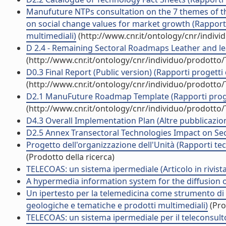
Manufuture NTPs consultation on the 7 themes of t
on social change values for market growth (Rapporti 
multimediali)
(http://www.cnr.it/ontology/cnr/indiv
D 2.4 - Remaining Sectoral Roadmaps Leather and lea
(http://www.cnr.it/ontology/cnr/individuo/prodotto
D0.3 Final Report (Public version) (Rapporti progetti 
(http://www.cnr.it/ontology/cnr/individuo/prodotto
D2.1 ManuFuture Roadmap Template (Rapporti proget
(http://www.cnr.it/ontology/cnr/individuo/prodotto
D4.3 Overall Implementation Plan (Altre pubblicazion
D2.5 Annex Transectoral Technologies Impact on Sect
Progetto dell'organizzazione dell'Unità (Rapporti tec
(Prodotto della ricerca)
TELECOAS: un sistema ipermediale (Articolo in rivista
A hypermedia information system for the diffusion of 
Un ipertesto per la telemedicina come strumento di d
geologiche e tematiche e prodotti multimediali)
(Pro
TELECOAS: un sistema ipermediale per il teleconsulto 