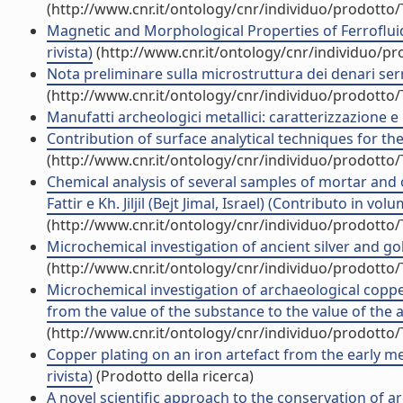
(http://www.cnr.it/ontology/cnr/individuo/prodotto
Magnetic and Morphological Properties of Ferroflui
rivista)
(http://www.cnr.it/ontology/cnr/individuo/p
Nota preliminare sulla microstruttura dei denari serrat
(http://www.cnr.it/ontology/cnr/individuo/prodotto
Manufatti archeologici metallici: caratterizzazione e p
Contribution of surface analytical techniques for the
(http://www.cnr.it/ontology/cnr/individuo/prodotto
Chemical analysis of several samples of mortar and 
Fattir e Kh. Jiljil (Bejt Jimal, Israel) (Contributo in vo
(http://www.cnr.it/ontology/cnr/individuo/prodotto
Microchemical investigation of ancient silver and gol
(http://www.cnr.it/ontology/cnr/individuo/prodotto
Microchemical investigation of archaeological copper
from the value of the substance to the value of the a
(http://www.cnr.it/ontology/cnr/individuo/prodotto
Copper plating on an iron artefact from the early me
rivista)
(Prodotto della ricerca)
A novel scientific approach to the conservation of ar