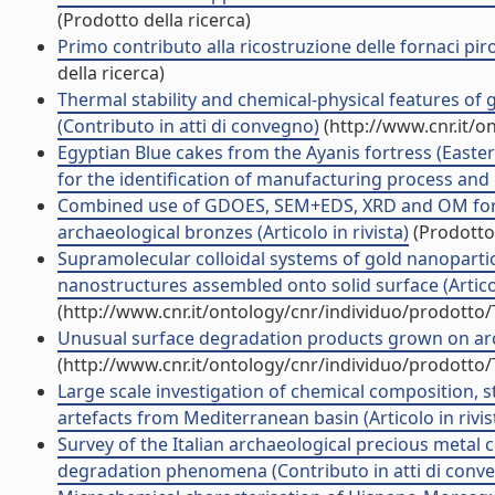
(Prodotto della ricerca)
Primo contributo alla ricostruzione delle fornaci piro
della ricerca)
Thermal stability and chemical-physical features o
(Contributo in atti di convegno)
(http://www.cnr.it/o
Egyptian Blue cakes from the Ayanis fortress (Easter
for the identification of manufacturing process and p
Combined use of GDOES, SEM+EDS, XRD and OM for t
archaeological bronzes (Articolo in rivista)
(Prodotto 
Supramolecular colloidal systems of gold nanopartic
nanostructures assembled onto solid surface (Articol
(http://www.cnr.it/ontology/cnr/individuo/prodotto
Unusual surface degradation products grown on archa
(http://www.cnr.it/ontology/cnr/individuo/prodotto
Large scale investigation of chemical composition,
artefacts from Mediterranean basin (Articolo in rivis
Survey of the Italian archaeological precious metal c
degradation phenomena (Contributo in atti di conv