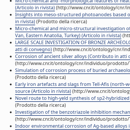
Micro-chemical and -morphological features of heat
(Articolo in rivista)
(http://www.cnr.it/ontology/cnr/
Insights into meso-structured photoanodes based on t
in rivista)
(Prodotto della ricerca)
Micro-chemical and micro-structural investigation o
Van, Eastern Anatolia, Turkey) (Articolo in rivista)
(ht
LARGE SCALE INVESTIGATION OF BRONZE ARCHEOLO
atti di convegno)
(http://www.cnr.it/ontology/cnr/i
Corrosion of ancient silver alloys (Contributo in atti
(http://www.cnr.it/ontology/cnr/individuo/prodotto
Simulation of corrosion process of buried archaeolog
(Prodotto della ricerca)
Early iron artefacts and slags from Tell-Afis (north-
source (Articolo in rivista)
(http://www.cnr.it/ontolo
Novel route to high-yeld synthesis of sp2-hybridized b
(Prodotto della ricerca)
Investigation of the benzotriazole inhibition mechani
(http://www.cnr.it/ontology/cnr/individuo/prodotto
Indoor environmental corrosion of Ag-based alloys in