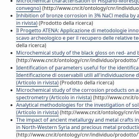
Microchemical characterisation of Hispano-Moresque
convegno)
(http://www.cnr.it/ontology/cnr/individ
Inhibition of bronze corrosion in 3% NaCl media by a
in rivista)
(Prodotto della ricerca)
Il Progetto ATENA: Applicazione di metodologie innov
scavo archeologico e per il recupero delle relative t
della ricerca)
Microchemical study of the black gloss on red- and bla
(http://www.cnr.it/ontology/cnr/individuo/prodotto
Identification of parameters useful for the identifica
Identificazione di osservabili utili all'individuazione 
(Articolo in rivista)
(Prodotto della ricerca)
Microchemical study of the corrosion products on a
spectrometry (Articolo in rivista)
(http://www.cnr.it/
Analytical methodologies for the investigation of s
(Articolo in rivista)
(http://www.cnr.it/ontology/cnr/
The impact of ancient metallurgy and metal crafts in
in North-Western Syria and precious metal productio
(http://www.cnr.it/ontology/cnr/individuo/prodotto