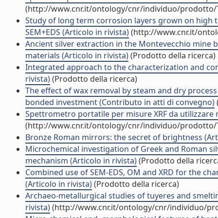
(http://www.cnr.it/ontology/cnr/individuo/prodotto
Study of long term corrosion layers grown on high
SEM+EDS (Articolo in rivista)
(http://www.cnr.it/onto
Ancient silver extraction in the Montevecchio mine ba
materials (Articolo in rivista)
(Prodotto della ricerca)
Integrated approach to the characterization and conse
rivista)
(Prodotto della ricerca)
The effect of wax removal by steam and dry proces
bonded investment (Contributo in atti di convegno)
Spettrometro portatile per misure XRF da utilizzare ne
(http://www.cnr.it/ontology/cnr/individuo/prodotto
Bronze Roman mirrors: the secret of brightness (Artic
Microchemical investigation of Greek and Roman sil
mechanism (Articolo in rivista)
(Prodotto della ricerc
Combined use of SEM-EDS, OM and XRD for the chara
(Articolo in rivista)
(Prodotto della ricerca)
Archaeo-metallurgical studies of tuyeres and smelting
rivista)
(http://www.cnr.it/ontology/cnr/individuo/p