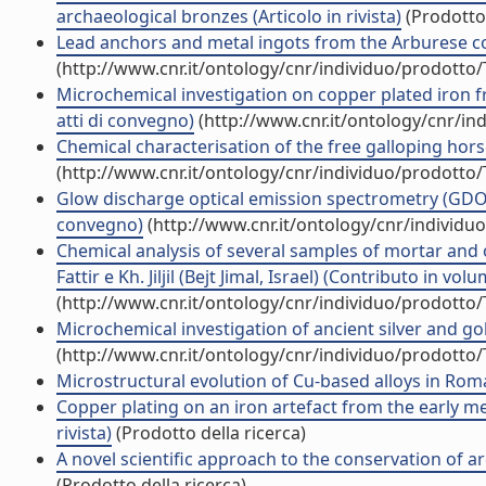
archaeological bronzes (Articolo in rivista)
(Prodotto 
Lead anchors and metal ingots from the Arburese coas
(http://www.cnr.it/ontology/cnr/individuo/prodotto
Microchemical investigation on copper plated iron fr
atti di convegno)
(http://www.cnr.it/ontology/cnr/i
Chemical characterisation of the free galloping hors
(http://www.cnr.it/ontology/cnr/individuo/prodotto
Glow discharge optical emission spectrometry (GDOES
convegno)
(http://www.cnr.it/ontology/cnr/individ
Chemical analysis of several samples of mortar and 
Fattir e Kh. Jiljil (Bejt Jimal, Israel) (Contributo in vo
(http://www.cnr.it/ontology/cnr/individuo/prodotto
Microchemical investigation of ancient silver and gol
(http://www.cnr.it/ontology/cnr/individuo/prodotto
Microstructural evolution of Cu-based alloys in Roma
Copper plating on an iron artefact from the early me
rivista)
(Prodotto della ricerca)
A novel scientific approach to the conservation of ar
(Prodotto della ricerca)