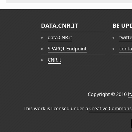
DATA.CNR.IT
BE UP
data.CNR.it
twitt
SPARQL Endpoint
conta
CNR.it
Copyright © 2010
I
This work is licensed under a
Creative Commons 