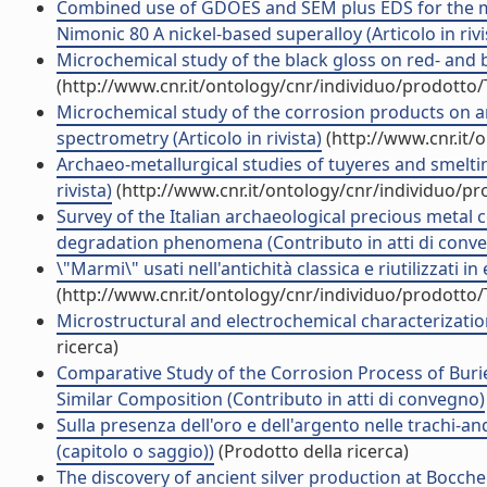
Combined use of GDOES and SEM plus EDS for the mi
Nimonic 80 A nickel-based superalloy (Articolo in rivi
Microchemical study of the black gloss on red- and bla
(http://www.cnr.it/ontology/cnr/individuo/prodotto
Microchemical study of the corrosion products on a
spectrometry (Articolo in rivista)
(http://www.cnr.it/
Archaeo-metallurgical studies of tuyeres and smelting
rivista)
(http://www.cnr.it/ontology/cnr/individuo/p
Survey of the Italian archaeological precious metal c
degradation phenomena (Contributo in atti di conv
\"Marmi\" usati nell'antichità classica e riutilizzati i
(http://www.cnr.it/ontology/cnr/individuo/prodotto
Microstructural and electrochemical characterizatio
ricerca)
Comparative Study of the Corrosion Process of Burie
Similar Composition (Contributo in atti di convegno)
Sulla presenza dell'oro e dell'argento nelle trachi-
(capitolo o saggio))
(Prodotto della ricerca)
The discovery of ancient silver production at Bocche 