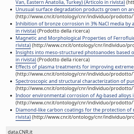
Van, Eastern Anatolia, Turkey) (Articolo in rivista)
(ht
Unusual surface degradation products grown on archa
(http://www.cnr.it/ontology/cnr/individuo/prodotto
Inhibition of bronze corrosion in 3% NaCl media by a
in rivista)
(Prodotto della ricerca)
Magnetic and Morphological Properties of Ferroflui
rivista)
(http://www.cnr.it/ontology/cnr/individuo/p
Insights into meso-structured photoanodes based on t
in rivista)
(Prodotto della ricerca)
Effects of plasma treatments for improving extreme we
(http://www.cnr.it/ontology/cnr/individuo/prodotto
Spectroscopic and structural characterization of pure
(http://www.cnr.it/ontology/cnr/individuo/prodotto
Indoor environmental corrosion of Ag-based alloys in
(http://www.cnr.it/ontology/cnr/individuo/prodotto
Diamond-like carbon coatings for the protection of me
rivista)
(http://www.cnr.it/ontology/cnr/individuo/p
data.CNR.it