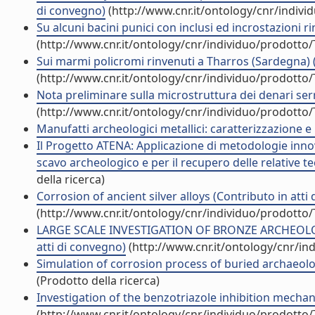
di convegno)
(http://www.cnr.it/ontology/cnr/indiv
Su alcuni bacini punici con inclusi ed incrostazioni 
(http://www.cnr.it/ontology/cnr/individuo/prodotto
Sui marmi policromi rinvenuti a Tharros (Sardegna) (A
(http://www.cnr.it/ontology/cnr/individuo/prodotto
Nota preliminare sulla microstruttura dei denari serrat
(http://www.cnr.it/ontology/cnr/individuo/prodotto
Manufatti archeologici metallici: caratterizzazione e p
Il Progetto ATENA: Applicazione di metodologie innov
scavo archeologico e per il recupero delle relative t
della ricerca)
Corrosion of ancient silver alloys (Contributo in atti
(http://www.cnr.it/ontology/cnr/individuo/prodotto
LARGE SCALE INVESTIGATION OF BRONZE ARCHEOLO
atti di convegno)
(http://www.cnr.it/ontology/cnr/i
Simulation of corrosion process of buried archaeolog
(Prodotto della ricerca)
Investigation of the benzotriazole inhibition mechani
(http://www.cnr.it/ontology/cnr/individuo/prodotto