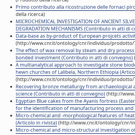
Primo contributo alla ricostruzione delle fornaci piro
della ricerca)
MICROCHEMICAL INVESTIGATION OF ANCIENT SILV
DEGRADATION MECHANISMS (Contributo in atti di 
Data-base as by-product of European projcets activit
(http://www.cnr.it/ontology/cnr/individuo/prodotto
The effect of wax removal by steam and dry proces
bonded investment (Contributo in atti di convegno)
A multianalytical approach to investigate stone biod
hewn churches of Lalibela, Northern Ethiopia (Articolo
(http://www.cnr.it/ontology/cnr/individuo/prodotto
Recovering bronze metallurgy from archaeological ar
science (Contributo in atti di convegno)
(http://www.
Egyptian Blue cakes from the Ayanis fortress (Easter
for the identification of manufacturing process and p
Micro-chemical and -morphological features of heat
(Articolo in rivista)
(http://www.cnr.it/ontology/cnr/
Micro-chemical and micro-structural investigation o