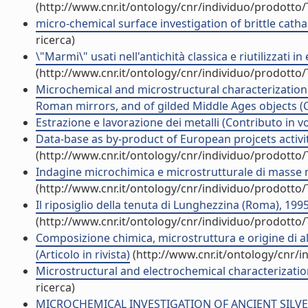
(http://www.cnr.it/ontology/cnr/individuo/prodotto
micro-chemical surface investigation of brittle cathag
ricerca)
\"Marmi\" usati nell'antichità classica e riutilizzati i
(http://www.cnr.it/ontology/cnr/individuo/prodotto
Microchemical and microstructural characterization 
Roman mirrors, and of gilded Middle Ages objects (C
Estrazione e lavorazione dei metalli (Contributo in v
Data-base as by-product of European projcets activit
(http://www.cnr.it/ontology/cnr/individuo/prodotto
Indagine microchimica e microstrutturale di masse meta
(http://www.cnr.it/ontology/cnr/individuo/prodotto
Il riposiglio della tenuta di Lunghezzina (Roma), 1995
(http://www.cnr.it/ontology/cnr/individuo/prodotto
Composizione chimica, microstruttura e origine di al
(Articolo in rivista)
(http://www.cnr.it/ontology/cnr/
Microstructural and electrochemical characterizatio
ricerca)
MICROCHEMICAL INVESTIGATION OF ANCIENT SILV