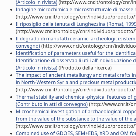
(Articolo in rivista)
(http://www.cnr.it/ontology/cnr/
Indagine microchimica e microstrutturale di masse meta
(http://www.cnr.it/ontology/cnr/individuo/prodotto
Il riposiglio della tenuta di Lunghezzina (Roma), 1995
(http://www.cnr.it/ontology/cnr/individuo/prodotto
Il degrado di manufatti ceramici archeologici:sistemi
convegno)
(http://www.cnr.it/ontology/cnr/individ
Identification of parameters useful for the identifica
Identificazione di osservabili utili all'individuazione 
(Articolo in rivista)
(Prodotto della ricerca)
The impact of ancient metallurgy and metal crafts in
in North-Western Syria and precious metal productio
(http://www.cnr.it/ontology/cnr/individuo/prodotto
Thermal stability and chemical-physical features o
(Contributo in atti di convegno)
(http://www.cnr.it/o
Microchemical investigation of archaeological copper
from the value of the substance to the value of the a
(http://www.cnr.it/ontology/cnr/individuo/prodotto
Combined use of GDOES, SEM+EDS, XRD and OM for t