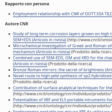
Rapporto con persona
Employment relationship with CNR of DOTT.SSA TI
Autore CNR
Study of long term corrosion layers grown on high
SEM+EDS (Articolo in rivista)
(http://www.cnr.it/onto
Microchemical investigation of Greek and Roman sil
mechanism (Articolo in rivista)
(Prodotto della ricerc
Combined use of SEM-EDS, OM and XRD for the chara
(Articolo in rivista)
(Prodotto della ricerca)
Bronze Roman mirrors: the secret of brightness (Artic
Novel route to high-yeld synthesis of sp2-hybridized b
(Prodotto della ricerca)
Contribution of surface analytical techniques for the
(http://www.cnr.it/ontology/cnr/individuo/prodotto
Potentialities of XRF and ELS portable intruments for 
(http://www.cnr.it/ontology/cnr/individuo/prodotto
Spettrometro portatile per misure XRF da utilizzare ne