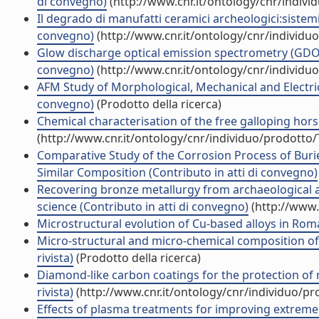
di convegno)
(http://www.cnr.it/ontology/cnr/indiv
Il degrado di manufatti ceramici archeologici:sistemi
convegno)
(http://www.cnr.it/ontology/cnr/individ
Glow discharge optical emission spectrometry (GDOES
convegno)
(http://www.cnr.it/ontology/cnr/individ
AFM Study of Morphological, Mechanical and Electr
convegno)
(Prodotto della ricerca)
Chemical characterisation of the free galloping hors
(http://www.cnr.it/ontology/cnr/individuo/prodotto
Comparative Study of the Corrosion Process of Burie
Similar Composition (Contributo in atti di convegno)
Recovering bronze metallurgy from archaeological ar
science (Contributo in atti di convegno)
(http://www.
Microstructural evolution of Cu-based alloys in Roma
Micro-structural and micro-chemical composition of b
rivista)
(Prodotto della ricerca)
Diamond-like carbon coatings for the protection of me
rivista)
(http://www.cnr.it/ontology/cnr/individuo/p
Effects of plasma treatments for improving extreme we