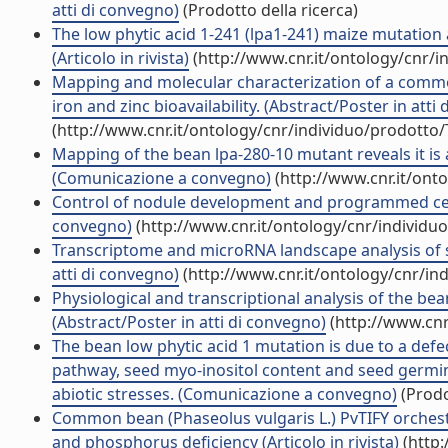
atti di convegno)
(Prodotto della ricerca)
The low phytic acid 1-241 (lpa1-241) maize mutation
(Articolo in rivista)
(http://www.cnr.it/ontology/cnr/
Mapping and molecular characterization of a common
iron and zinc bioavailability. (Abstract/Poster in atti
(http://www.cnr.it/ontology/cnr/individuo/prodotto
Mapping of the bean lpa-280-10 mutant reveals it is 
(Comunicazione a convegno)
(http://www.cnr.it/ont
Control of nodule development and programmed cell d
convegno)
(http://www.cnr.it/ontology/cnr/individ
Transcriptome and microRNA landscape analysis of se
atti di convegno)
(http://www.cnr.it/ontology/cnr/i
Physiological and transcriptional analysis of the b
(Abstract/Poster in atti di convegno)
(http://www.cnr
The bean low phytic acid 1 mutation is due to a defec
pathway, seed myo-inositol content and seed germin
abiotic stresses. (Comunicazione a convegno)
(Prodo
Common bean (Phaseolus vulgaris L.) PvTIFY orchest
and phosphorus deficiency (Articolo in rivista)
(http: