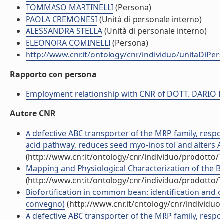
TOMMASO MARTINELLI
(Persona)
PAOLA CREMONESI
(Unità di personale interno)
ALESSANDRA STELLA
(Unità di personale interno)
ELEONORA COMINELLI
(Persona)
http://www.cnr.it/ontology/cnr/individuo/unitaDiP
Rapporto con persona
Employment relationship with CNR of DOTT. DARIO
Autore CNR
A defective ABC transporter of the MRP family, respo
acid pathway, reduces seed myo-inositol and alters ABA
(http://www.cnr.it/ontology/cnr/individuo/prodotto
Mapping and Physiological Characterization of the B
(http://www.cnr.it/ontology/cnr/individuo/prodotto
Biofortification in common bean: identification and 
convegno)
(http://www.cnr.it/ontology/cnr/individ
A defective ABC transporter of the MRP family, respon