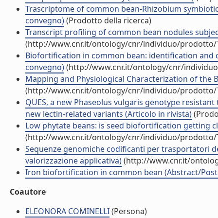
Trascriptome of common bean-Rhizobium symbiotic n
convegno)
(Prodotto della ricerca)
Transcript profiling of common bean nodules subjected
(http://www.cnr.it/ontology/cnr/individuo/prodotto
Biofortification in common bean: identification and 
convegno)
(http://www.cnr.it/ontology/cnr/individ
Mapping and Physiological Characterization of the B
(http://www.cnr.it/ontology/cnr/individuo/prodotto
QUES, a new Phaseolus vulgaris genotype resistant t
new lectin-related variants (Articolo in rivista)
(Prodot
Low phytate beans: is seed biofortification getting
(http://www.cnr.it/ontology/cnr/individuo/prodotto
Sequenze genomiche codificanti per trasportatori della
valorizzazione applicativa)
(http://www.cnr.it/ontolo
Iron biofortification in common bean (Abstract/Pos
Coautore
ELEONORA COMINELLI
(Persona)