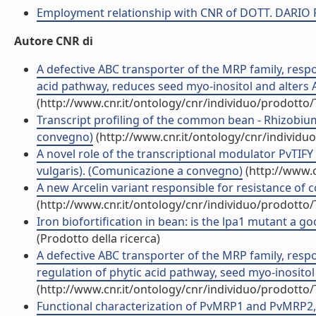
Employment relationship with CNR of DOTT. DARIO
Autore CNR di
A defective ABC transporter of the MRP family, respo
acid pathway, reduces seed myo-inositol and alters ABA
(http://www.cnr.it/ontology/cnr/individuo/prodotto
Transcript profiling of the common bean - Rhizobium 
convegno)
(http://www.cnr.it/ontology/cnr/individ
A novel role of the transcriptional modulator PvTI
vulgaris). (Comunicazione a convegno)
(http://www.c
A new Arcelin variant responsible for resistance o
(http://www.cnr.it/ontology/cnr/individuo/prodotto
Iron biofortification in bean: is the lpa1 mutant a 
(Prodotto della ricerca)
A defective ABC transporter of the MRP family, respon
regulation of phytic acid pathway, seed myo-inositol
(http://www.cnr.it/ontology/cnr/individuo/prodotto
Functional characterization of PvMRP1 and PvMRP2, 