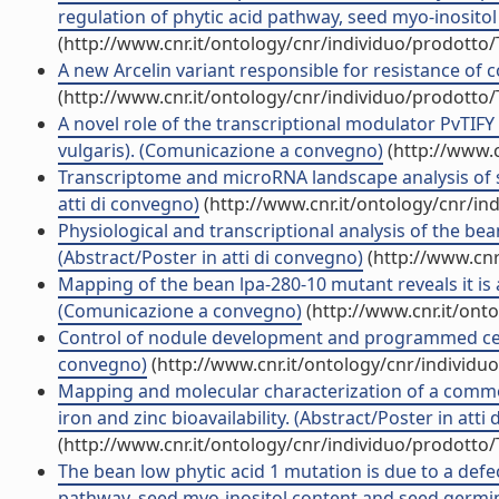
regulation of phytic acid pathway, seed myo-inositol
(http://www.cnr.it/ontology/cnr/individuo/prodotto
A new Arcelin variant responsible for resistance o
(http://www.cnr.it/ontology/cnr/individuo/prodotto
A novel role of the transcriptional modulator PvTI
vulgaris). (Comunicazione a convegno)
(http://www.c
Transcriptome and microRNA landscape analysis of se
atti di convegno)
(http://www.cnr.it/ontology/cnr/i
Physiological and transcriptional analysis of the b
(Abstract/Poster in atti di convegno)
(http://www.cnr
Mapping of the bean lpa-280-10 mutant reveals it is 
(Comunicazione a convegno)
(http://www.cnr.it/ont
Control of nodule development and programmed cell d
convegno)
(http://www.cnr.it/ontology/cnr/individ
Mapping and molecular characterization of a common
iron and zinc bioavailability. (Abstract/Poster in atti
(http://www.cnr.it/ontology/cnr/individuo/prodotto
The bean low phytic acid 1 mutation is due to a defec
pathway, seed myo-inositol content and seed germin