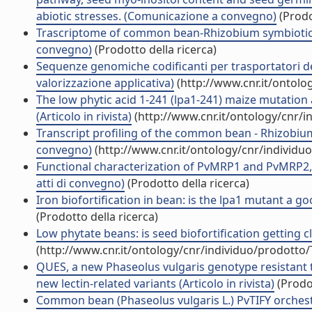
abiotic stresses. (Comunicazione a convegno)
(Prodo
Trascriptome of common bean-Rhizobium symbiotic n
convegno)
(Prodotto della ricerca)
Sequenze genomiche codificanti per trasportatori della
valorizzazione applicativa)
(http://www.cnr.it/ontolo
The low phytic acid 1-241 (lpa1-241) maize mutation
(Articolo in rivista)
(http://www.cnr.it/ontology/cnr/
Transcript profiling of the common bean - Rhizobium 
convegno)
(http://www.cnr.it/ontology/cnr/individ
Functional characterization of PvMRP1 and PvMRP2, 
atti di convegno)
(Prodotto della ricerca)
Iron biofortification in bean: is the lpa1 mutant a 
(Prodotto della ricerca)
Low phytate beans: is seed biofortification getting
(http://www.cnr.it/ontology/cnr/individuo/prodotto
QUES, a new Phaseolus vulgaris genotype resistant t
new lectin-related variants (Articolo in rivista)
(Prodot
Common bean (Phaseolus vulgaris L.) PvTIFY orchest