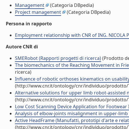
Management
(Categoria DBpedia)
Project management
(Categoria DBpedia)
Persona in rapporto
Employment relationship with CNR of ING. NICOLA
Autore CNR di
SMERobot (Rapporti progetti di ricerca)
(Prodotto del
The biomechanics of the Reaching Movement in Friedr
ricerca)
Influence of robotic orthoses kinematics on usability
(http://www.cnr.it/ontology/cnr/individuo/prodotto
Alternative solutions for upper limb robot-assisted n
(http://www.cnr.it/ontology/cnr/individuo/prodotto
Low Cost Scanning Device Application for Footwear I
Analysis of elbow-joints misalignment in upper-limb 
Active HeadFrame (Manufatti, prototipi d'arte e relati
(http://www.cnr.it/ontology/cnr/individuo/prodotto