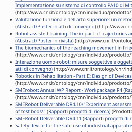
Implementazione su sistema di controllo PA10 di Mitsu
(http://www.cnr.it/ontology/cnr/individuo/prodotto
Valutazione funzionale dell'arto superiore: un metodo
(Abstract/Poster in atti di convegno)
(http://www.cnr
Robot assisted training: The impact of trajectories 
(Abstract/Poster in rivista)
(http://www.cnr.it/ontolo
The biomechanics of the reaching movement in Friedr
(http://www.cnr.it/ontology/cnr/individuo/prodotto
Interazione uomo-robot: misure soggettive e oggetti
atti di convegno)
(http://www.cnr.it/ontology/cnr/i
Robotics in Rehabilitation - Part II: Design of Devi
(http://www.cnr.it/ontology/cnr/individuo/prodotto
SMErobot: Annual WP Report - Workpackage R4 (Rappo
(http://www.cnr.it/ontology/cnr/individuo/prodotto
SMERobot Deliverable DR4.10\"Experiment assessmen
of test beds\" (Rapporti progetti di ricerca)
(Prodotto
SMERobot Deliverable DR4.11 (Rapporti progetti di r
Safety device for the safe use of industrial apparat