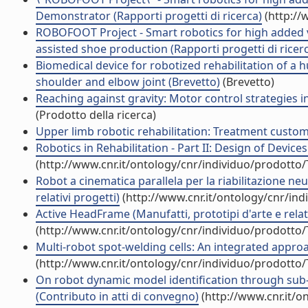
Demonstrator (Rapporti progetti di ricerca)
(http://
ROBOFOOT Project - Smart robotics for high added va
assisted shoe production (Rapporti progetti di ricer
Biomedical device for robotized rehabilitation of a 
shoulder and elbow joint (Brevetto)
(Brevetto)
Reaching against gravity: Motor control strategies i
(Prodotto della ricerca)
Upper limb robotic rehabilitation: Treatment custom
Robotics in Rehabilitation - Part II: Design of Devi
(http://www.cnr.it/ontology/cnr/individuo/prodotto
Robot a cinematica parallela per la riabilitazione neu
relativi progetti)
(http://www.cnr.it/ontology/cnr/in
Active HeadFrame (Manufatti, prototipi d'arte e relati
(http://www.cnr.it/ontology/cnr/individuo/prodotto
Multi-robot spot-welding cells: An integrated approac
(http://www.cnr.it/ontology/cnr/individuo/prodotto
On robot dynamic model identification through sub-
(Contributo in atti di convegno)
(http://www.cnr.it/o