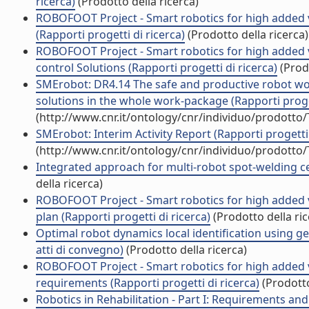
ricerca)
(Prodotto della ricerca)
ROBOFOOT Project - Smart robotics for high added 
(Rapporti progetti di ricerca)
(Prodotto della ricerca)
ROBOFOOT Project - Smart robotics for high added 
control Solutions (Rapporti progetti di ricerca)
(Prodo
SMErobot: DR4.14 The safe and productive robot wor
solutions in the whole work-package (Rapporti proget
(http://www.cnr.it/ontology/cnr/individuo/prodotto
SMErobot: Interim Activity Report (Rapporti progetti 
(http://www.cnr.it/ontology/cnr/individuo/prodotto
Integrated approach for multi-robot spot-welding cell
della ricerca)
ROBOFOOT Project - Smart robotics for high added va
plan (Rapporti progetti di ricerca)
(Prodotto della ric
Optimal robot dynamics local identification using g
atti di convegno)
(Prodotto della ricerca)
ROBOFOOT Project - Smart robotics for high added v
requirements (Rapporti progetti di ricerca)
(Prodotto
Robotics in Rehabilitation - Part I: Requirements and