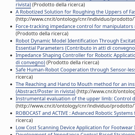
rivista)
(Prodotto della ricerca)
A Robotized Solution for Roughing the Uppers of Fas
(http://www.cnr.it/ontology/cnr/individuo/prodotto
Force-tracking impedance control for manipulators 
(Prodotto della ricerca)
Robot Dynamic Model Identification Through Excitat
Essential Parameters (Contributo in atti di convegno
Impedance Shaping Controller for Robotic Applicatio
di convegno)
(Prodotto della ricerca)
Safe Human-Robot Cooperation through Sensor-less R
ricerca)
The Reaching and Hand to Mouth method for an inst
(Abstract/Poster in rivista)
(http://www.cnr.it/ontolo
Instrumental evaluation of the upper limb: Control da
(http://www.cnr.it/ontology/cnr/individuo/prodotto
ROBOCAST and ACTIVE : Advanced Robotic Systems fo
ricerca)
Low Cost Scanning Device Application for Footwear In
Development of Impedance Control Based Strategies