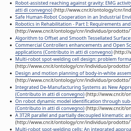
Robot-assisted reaching against gravity: EMG activi
atti di convegno)
(http://www.cnr.it/ontology/cnr/i
Safe Human-Robot Cooperation in an Industrial Envir
Robotics in Rehabilitation - Part I: Requirements and
(http://www.cnr.it/ontology/cnr/individuo/prodotto
Algorithm to Offset and Smooth Tessellated Surfaces
Commercial Controllers enhancements and Open Sou
applications (Contributo in atti di convegno)
(http:/
Multi-robot spot-welding cell design: problem formal
(http://www.cnr.it/ontology/cnr/individuo/prodotto
Design and motion planning of body-in-white assembl
(http://www.cnr.it/ontology/cnr/individuo/prodotto
Integrated De-Manufacturing Systems as New Appr
(Contributo in atti di convegno)
(http://www.cnr.it/o
On robot dynamic model identification through sub-
(Contributo in atti di convegno)
(http://www.cnr.it/o
A 3T2R parallel and partially decoupled kinematic arc
(http://www.cnr.it/ontology/cnr/individuo/prodotto
Multi-robot spot-welding cells: An integrated approac