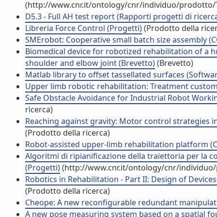
(http://www.cnr.it/ontology/cnr/individuo/prodotto
D5.3 - Full AH test report (Rapporti progetti di ricerc
Libreria Force Control (Progetti)
(Prodotto della rice
SMErobot: Cooperative small batch size assembly (
Biomedical device for robotized rehabilitation of a 
shoulder and elbow joint (Brevetto)
(Brevetto)
Matlab library to offset tassellated surfaces (Softwa
Upper limb robotic rehabilitation: Treatment custom
Safe Obstacle Avoidance for Industrial Robot Workin
ricerca)
Reaching against gravity: Motor control strategies i
(Prodotto della ricerca)
Robot-assisted upper-limb rehabilitation platform (C
Algoritmi di ripianificazione della traiettoria per la
(Progetti)
(http://www.cnr.it/ontology/cnr/individu
Robotics in Rehabilitation - Part II: Design of Devi
(Prodotto della ricerca)
Cheope: A new reconfigurable redundant manipulator 
A new pose measuring system based on a spatial four