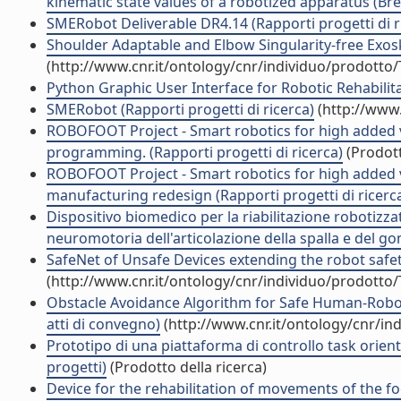
kinematic state values of a robotized apparatus (Bre
SMERobot Deliverable DR4.14 (Rapporti progetti di r
Shoulder Adaptable and Elbow Singularity-free Exosk
(http://www.cnr.it/ontology/cnr/individuo/prodotto
Python Graphic User Interface for Robotic Rehabilita
SMERobot (Rapporti progetti di ricerca)
(http://www.
ROBOFOOT Project - Smart robotics for high added 
programming. (Rapporti progetti di ricerca)
(Prodott
ROBOFOOT Project - Smart robotics for high added v
manufacturing redesign (Rapporti progetti di ricerc
Dispositivo biomedico per la riabilitazione robotizza
neuromotoria dell'articolazione della spalla e del go
SafeNet of Unsafe Devices extending the robot safet
(http://www.cnr.it/ontology/cnr/individuo/prodotto
Obstacle Avoidance Algorithm for Safe Human-Robot
atti di convegno)
(http://www.cnr.it/ontology/cnr/i
Prototipo di una piattaforma di controllo task oriente
progetti)
(Prodotto della ricerca)
Device for the rehabilitation of movements of the fo