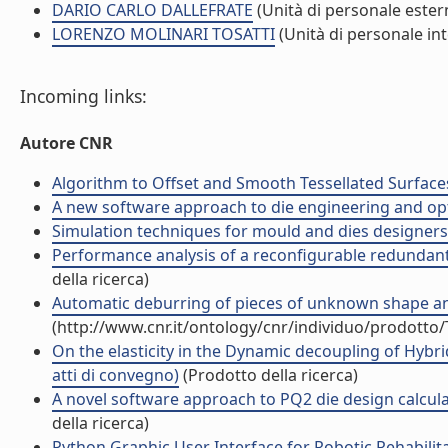
DARIO CARLO DALLEFRATE
(Unità di personale ester
LORENZO MOLINARI TOSATTI
(Unità di personale in
Incoming links:
Autore CNR
Algorithm to Offset and Smooth Tessellated Surfaces
A new software approach to die engineering and optim
Simulation techniques for mould and dies designers 
Performance analysis of a reconfigurable redundant 
della ricerca)
Automatic deburring of pieces of unknown shape and 
(http://www.cnr.it/ontology/cnr/individuo/prodotto
On the elasticity in the Dynamic decoupling of Hybrid
atti di convegno)
(Prodotto della ricerca)
A novel software approach to PQ2 die design calcula
della ricerca)
Python Graphic User Interface for Robotic Rehabilita