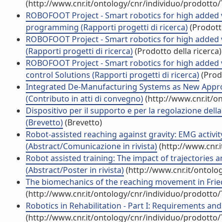
(http://www.cnr.it/ontology/cnr/individuo/prodotto
ROBOFOOT Project - Smart robotics for high added v
programming (Rapporti progetti di ricerca)
(Prodotto
ROBOFOOT Project - Smart robotics for high added 
(Rapporti progetti di ricerca)
(Prodotto della ricerca)
ROBOFOOT Project - Smart robotics for high added 
control Solutions (Rapporti progetti di ricerca)
(Prodo
Integrated De-Manufacturing Systems as New Appr
(Contributo in atti di convegno)
(http://www.cnr.it/o
Dispositivo per il supporto e per la regolazione della
(Brevetto)
(Brevetto)
Robot-assisted reaching against gravity: EMG activ
(Abstract/Comunicazione in rivista)
(http://www.cnr.
Robot assisted training: The impact of trajectories 
(Abstract/Poster in rivista)
(http://www.cnr.it/ontolo
The biomechanics of the reaching movement in Friedr
(http://www.cnr.it/ontology/cnr/individuo/prodotto
Robotics in Rehabilitation - Part I: Requirements and
(http://www.cnr.it/ontology/cnr/individuo/prodotto