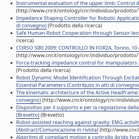
Instrumental evaluation of the upper limb: Control da
(http://www.cnr.it/ontology/cnr/individuo/prodotto
Impedance Shaping Controller for Robotic Applicatio
di convegno)
(Prodotto della ricerca)
Safe Human-Robot Cooperation through Sensor-less R
ricerca)
CORSO SIRI 2009: CONTROLLO IN FORZA, Torino, 10 giu
(http://www.cnr.it/ontology/cnr/individuo/prodotto
Force-tracking impedance control for manipulators 
(Prodotto della ricerca)
Robot Dynamic Model Identification Through Excitat
Essential Parameters (Contributo in atti di convegno
The kinematic architecture of the Active Headframe:
convegno)
(http://www.cnr.it/ontology/cnr/individ
Dispositivo per il supporto e per la regolazione della
(Brevetto)
(Brevetto)
Robot-assisted reaching against gravity: EMG activ
(Abstract/Comunicazione in rivista)
(http://www.cnr.
Algoritmi di compliant motion e controllo ibrido for