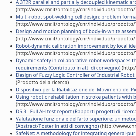
A 3T2R parallel and partially decoupled kinematic arc
(http://www.cnr.it/ontology/cnr/individuo/prodotto
Multi-robot spot-welding cell design: problem formal
(http://www.cnr.it/ontology/cnr/individuo/prodotto
Design and motion planning of body-in-white assembl
(http://www.cnr.it/ontology/cnr/individuo/prodotto
Robot-dynamic calibration improvement by local ident
(http://www.cnr.it/ontology/cnr/individuo/prodotto
Dynamic safety in collaborative robot workspaces thr
requirements (Contributo in atti di convegno)
(http:
Design of Fuzzy Logic Controller of Industrial Robot 
(Prodotto della ricerca)
Dispositivo per la Riabilitazione dei Movimenti del P
Using robotic rehabilitation in stroke patients wit
(http://www.cnr.it/ontology/cnr/individuo/prodotto
D5.3 - Full AH test report (Rapporti progetti di ricerc
Valutazione funzionale dell'arto superiore: un metodo
(Abstract/Poster in atti di convegno)
(http://www.cnr
SafeNet: A methodology for integrating general-purp