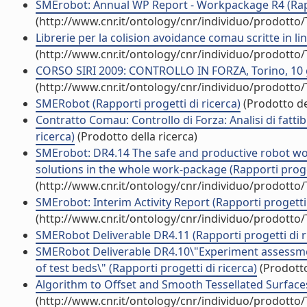
SMErobot: Annual WP Report - Workpackage R4 (Rappo
(http://www.cnr.it/ontology/cnr/individuo/prodotto
Librerie per la colision avoidance comau scritte in 
(http://www.cnr.it/ontology/cnr/individuo/prodotto
CORSO SIRI 2009: CONTROLLO IN FORZA, Torino, 10 giu
(http://www.cnr.it/ontology/cnr/individuo/prodotto
SMERobot (Rapporti progetti di ricerca)
(Prodotto del
Contratto Comau: Controllo di Forza: Analisi di fatti
ricerca)
(Prodotto della ricerca)
SMErobot: DR4.14 The safe and productive robot wor
solutions in the whole work-package (Rapporti proget
(http://www.cnr.it/ontology/cnr/individuo/prodotto
SMErobot: Interim Activity Report (Rapporti progetti 
(http://www.cnr.it/ontology/cnr/individuo/prodotto
SMERobot Deliverable DR4.11 (Rapporti progetti di r
SMERobot Deliverable DR4.10\"Experiment assessmen
of test beds\" (Rapporti progetti di ricerca)
(Prodotto
Algorithm to Offset and Smooth Tessellated Surfaces (
(http://www.cnr.it/ontology/cnr/individuo/prodotto