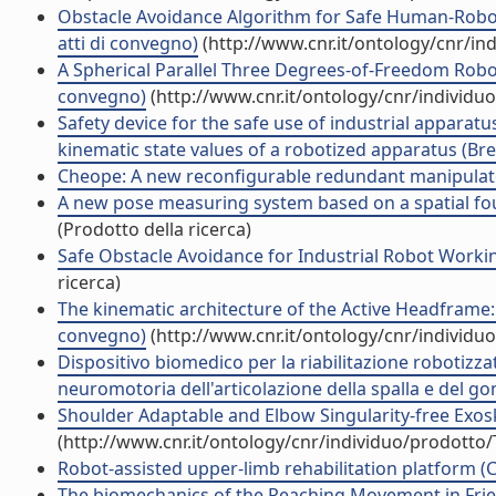
Obstacle Avoidance Algorithm for Safe Human-Robot
atti di convegno)
(http://www.cnr.it/ontology/cnr/i
A Spherical Parallel Three Degrees-of-Freedom Robot 
convegno)
(http://www.cnr.it/ontology/cnr/individ
Safety device for the safe use of industrial apparat
kinematic state values of a robotized apparatus (Bre
Cheope: A new reconfigurable redundant manipulator 
A new pose measuring system based on a spatial four
(Prodotto della ricerca)
Safe Obstacle Avoidance for Industrial Robot Workin
ricerca)
The kinematic architecture of the Active Headframe:
convegno)
(http://www.cnr.it/ontology/cnr/individ
Dispositivo biomedico per la riabilitazione robotizza
neuromotoria dell'articolazione della spalla e del go
Shoulder Adaptable and Elbow Singularity-free Exosk
(http://www.cnr.it/ontology/cnr/individuo/prodotto
Robot-assisted upper-limb rehabilitation platform (C
The biomechanics of the Reaching Movement in Friedr