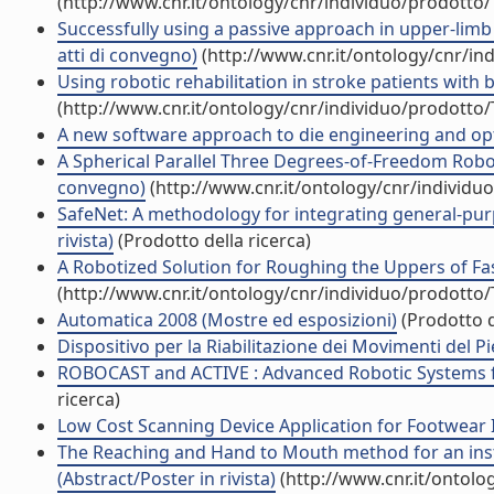
(http://www.cnr.it/ontology/cnr/individuo/prodotto
Successfully using a passive approach in upper-limb 
atti di convegno)
(http://www.cnr.it/ontology/cnr/i
Using robotic rehabilitation in stroke patients wit
(http://www.cnr.it/ontology/cnr/individuo/prodotto
A new software approach to die engineering and optim
A Spherical Parallel Three Degrees-of-Freedom Robot 
convegno)
(http://www.cnr.it/ontology/cnr/individ
SafeNet: A methodology for integrating general-purp
rivista)
(Prodotto della ricerca)
A Robotized Solution for Roughing the Uppers of Fas
(http://www.cnr.it/ontology/cnr/individuo/prodotto
Automatica 2008 (Mostre ed esposizioni)
(Prodotto d
Dispositivo per la Riabilitazione dei Movimenti del P
ROBOCAST and ACTIVE : Advanced Robotic Systems fo
ricerca)
Low Cost Scanning Device Application for Footwear In
The Reaching and Hand to Mouth method for an inst
(Abstract/Poster in rivista)
(http://www.cnr.it/ontolo