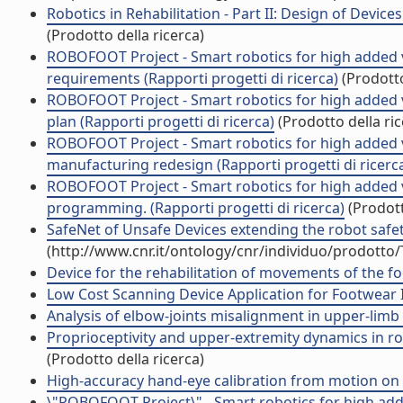
Robotics in Rehabilitation - Part II: Design of Devi
(Prodotto della ricerca)
ROBOFOOT Project - Smart robotics for high added v
requirements (Rapporti progetti di ricerca)
(Prodotto
ROBOFOOT Project - Smart robotics for high added va
plan (Rapporti progetti di ricerca)
(Prodotto della ric
ROBOFOOT Project - Smart robotics for high added v
manufacturing redesign (Rapporti progetti di ricerc
ROBOFOOT Project - Smart robotics for high added 
programming. (Rapporti progetti di ricerca)
(Prodott
SafeNet of Unsafe Devices extending the robot safet
(http://www.cnr.it/ontology/cnr/individuo/prodotto
Device for the rehabilitation of movements of the fo
Low Cost Scanning Device Application for Footwear I
Analysis of elbow-joints misalignment in upper-limb 
Proprioceptivity and upper-extremity dynamics in r
(Prodotto della ricerca)
High-accuracy hand-eye calibration from motion on m
\"ROBOFOOT Project\" - Smart robotics for high adde