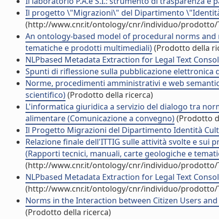
Il laboratorio P.A.e S.I.: strumento di trasparenza 
Il progetto \"Migrazioni\" del Dipartimento \"Identit
(http://www.cnr.it/ontology/cnr/individuo/prodotto
An ontology-based model of procedural norms and re
tematiche e prodotti multimediali)
(Prodotto della ri
NLPbased Metadata Extraction for Legal Text Conso
Spunti di riflessione sulla pubblicazione elettroni
Norme, procedimenti amministrativi e web semantico.
scientifico)
(Prodotto della ricerca)
L'informatica giuridica a servizio del dialogo tra nor
alimentare (Comunicazione a convegno)
(Prodotto de
Il Progetto Migrazioni del Dipartimento Identità Cu
Relazione finale dell'ITTIG sulle attività svolte e sui
(Rapporti tecnici, manuali, carte geologiche e temati
(http://www.cnr.it/ontology/cnr/individuo/prodotto
NLPbased Metadata Extraction for Legal Text Consoli
(http://www.cnr.it/ontology/cnr/individuo/prodotto
Norms in the Interaction between Citizen Users and 
(Prodotto della ricerca)