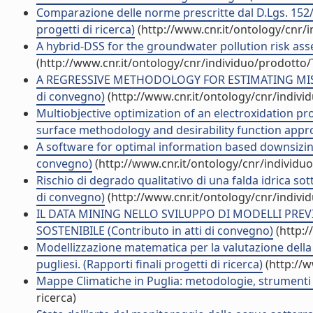
Comparazione delle norme prescritte dal D.Lgs. 152/9
progetti di ricerca)
(http://www.cnr.it/ontology/cnr/
A hybrid-DSS for the groundwater pollution risk asse
(http://www.cnr.it/ontology/cnr/individuo/prodotto
A REGRESSIVE METHODOLOGY FOR ESTIMATING MISSING
di convegno)
(http://www.cnr.it/ontology/cnr/indiv
Multiobjective optimization of an electroxidation pro
surface methodology and desirability function approa
A software for optimal information based downsizing
convegno)
(http://www.cnr.it/ontology/cnr/individ
Rischio di degrado qualitativo di una falda idrica sot
di convegno)
(http://www.cnr.it/ontology/cnr/indiv
IL DATA MINING NELLO SVILUPPO DI MODELLI PREV
SOSTENIBILE (Contributo in atti di convegno)
(http:/
Modellizzazione matematica per la valutazione della di
pugliesi. (Rapporti finali progetti di ricerca)
(http://w
Mappe Climatiche in Puglia: metodologie, strumenti e 
ricerca)