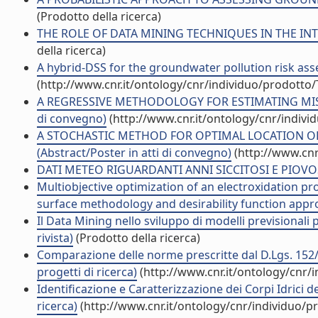
(Prodotto della ricerca)
THE ROLE OF DATA MINING TECHNIQUES IN THE INTER
della ricerca)
A hybrid-DSS for the groundwater pollution risk asse
(http://www.cnr.it/ontology/cnr/individuo/prodotto
A REGRESSIVE METHODOLOGY FOR ESTIMATING MISSING
di convegno)
(http://www.cnr.it/ontology/cnr/indiv
A STOCHASTIC METHOD FOR OPTIMAL LOCATION O
(Abstract/Poster in atti di convegno)
(http://www.cnr
DATI METEO RIGUARDANTI ANNI SICCITOSI E PIOVOSI T
Multiobjective optimization of an electroxidation pro
surface methodology and desirability function approa
Il Data Mining nello sviluppo di modelli previsionali p
rivista)
(Prodotto della ricerca)
Comparazione delle norme prescritte dal D.Lgs. 152/9
progetti di ricerca)
(http://www.cnr.it/ontology/cnr/
Identificazione e Caratterizzazione dei Corpi Idrici de
ricerca)
(http://www.cnr.it/ontology/cnr/individuo/