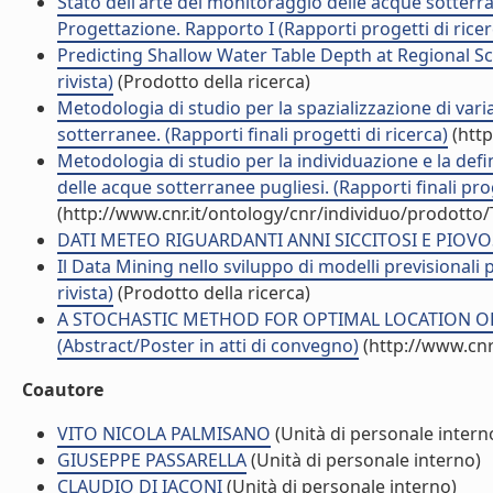
Stato dell'arte del monitoraggio delle acque sotterran
Progettazione. Rapporto I (Rapporti progetti di ricer
Predicting Shallow Water Table Depth at Regional Sc
rivista)
(Prodotto della ricerca)
Metodologia di studio per la spazializzazione di vari
sotterranee. (Rapporti finali progetti di ricerca)
(http
Metodologia di studio per la individuazione e la defi
delle acque sotterranee pugliesi. (Rapporti finali prog
(http://www.cnr.it/ontology/cnr/individuo/prodotto
DATI METEO RIGUARDANTI ANNI SICCITOSI E PIOVOSI T
Il Data Mining nello sviluppo di modelli previsionali p
rivista)
(Prodotto della ricerca)
A STOCHASTIC METHOD FOR OPTIMAL LOCATION O
(Abstract/Poster in atti di convegno)
(http://www.cnr
Coautore
VITO NICOLA PALMISANO
(Unità di personale intern
GIUSEPPE PASSARELLA
(Unità di personale interno)
CLAUDIO DI IACONI
(Unità di personale interno)