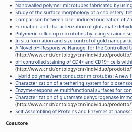
Nanowalled polymer microtubes fabricated by using s
Study of the surface morphology of a cholesteryl tethe
Comparison between laser-induced nucleation of ZnS 
Formation and characterization of glutamate dehydro
Polymeric rolled-up microtubes by using strained sem
In situ formation and size control of gold nanopartic
A Novel pH-Responsive Nanogel for the Controlled Up
(http://www.cnr.it/ontology/cnr/individuo/prodotto
pH controlled staining of CD4+ and CD19+ cells within
(http://www.cnr.it/ontology/cnr/individuo/prodotto
Hybrid polymer/semiconductor microtubes: A new fabr
Characterization of a tethering system for biosensor
Enzyme-responsive multifunctional surfaces for contr
Characterization of glutamate dehydrogenase immobili
(http://www.cnr.it/ontology/cnr/individuo/prodotto
Self-Assembling of Proteins and Enzymes at nanoscal
Coautore