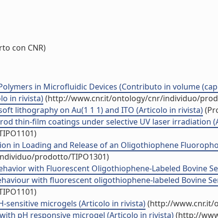
to con CNR)
Polymers in Microfluidic Devices (Contributo in volume (capi
o in rivista)
(http://www.cnr.it/ontology/cnr/individuo/pro
oft lithography on Au(1 1 1) and ITO (Articolo in rivista)
(Pro
od thin-film coatings under selective UV laser irradiation (Ar
/TIPO1101)
ation in Loading and Release of an Oligothiophene Fluorop
/individuo/prodotto/TIPO1301)
Behavior with Fluorescent Oligothiophene-Labeled Bovine Ser
ehaviour with fluorescent oligothiophene-labeled Bovine Ser
/TIPO1101)
sensitive microgels (Articolo in rivista)
(http://www.cnr.it
ith pH responsive microgel (Articolo in rivista)
(http://www