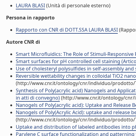
LAURA BLASI
(Unità di personale esterno)
Persona in rapporto
Rapporto con CNR di DOTT.SSA LAURA BLASI
(Rappor
Autore CNR di
Smart Microfluidics: The Role of Stimuli-Responsive 
Smart surfaces for pH controlled cell staining (Articol
Use of cholesteryl polysulfides in self-assembly and s
Reversible wettability changes in colloidal TiO2 nanor
(http://www.cnr.it/ontology/cnr/individuo/prodotto
Synthesis of Poly(acrylic acid) Nanogels and Applic
in atti di convegno)
(http://www.cnr.it/ontology/cnr
Nanogels of Poly(acrylic acid): Uptake and Release 
Nanogels of Poly(Acrylic Acid): uptake and release b
(http://www.cnr.it/ontology/cnr/individuo/prodotto
Uptake and distribution of labeled antibodies into pH-
Parylene C surface functionalization and patterning w