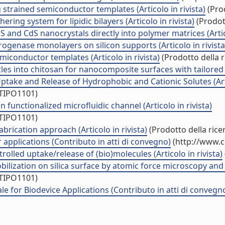
trained semiconductor templates (Articolo in rivista)
(Prod
ring system for lipidic bilayers (Articolo in rivista)
(Prodott
and CdS nanocrystals directly into polymer matrices (Artico
genase monolayers on silicon supports (Articolo in rivista
iconductor templates (Articolo in rivista)
(Prodotto della r
les into chitosan for nanocomposite surfaces with tailored we
take and Release of Hydrophobic and Cationic Solutes (Artic
/TIPO1101)
 functionalized microfluidic channel (Articolo in rivista)
/TIPO1101)
ication approach (Articolo in rivista)
(Prodotto della rice
 applications (Contributo in atti di convegno)
(http://www.c
olled uptake/release of (bio)molecules (Articolo in rivista)
zation on silica surface by atomic force microscopy and kin
/TIPO1101)
e for Biodevice Applications (Contributo in atti di convegn