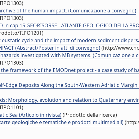
/TIPO1303)
n archive of the human impact. (Comunicazione a convegno)
/TIPO1303)
in cap 15 GEORISORSE - ATLANTE GEOLOGICO DELLA PROVIN
prodotto/TIPO1201)
t eustatic cycle and the impact of modern sediment dispersal 
CT (Abstract/Poster in atti di convegno)
(http://www.cnr
geohazards investigated with MB systems. (Comunicazione a 
/TIPO1303)
 the framework of the EMODnet project - a case study of ba
-Edge Deposits Along the South-Western Adriatic Margin (It
: Morphology, evolution and relation to Quaternary enviro
/TIPO1101)
c Sea (Articolo in rivista)
(Prodotto della ricerca)
arte geologiche e tematiche e prodotti multimediali)
(http: