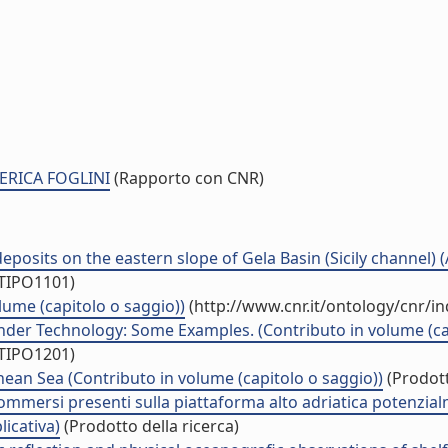
DERICA FOGLINI
(Rapporto con CNR)
osits on the eastern slope of Gela Basin (Sicily channel) (Ar
/TIPO1101)
lume (capitolo o saggio))
(http://www.cnr.it/ontology/cnr/i
der Technology: Some Examples. (Contributo in volume (cap
/TIPO1201)
nean Sea (Contributo in volume (capitolo o saggio))
(Prodott
ommersi presenti sulla piattaforma alto adriatica potenzialm
licativa)
(Prodotto della ricerca)