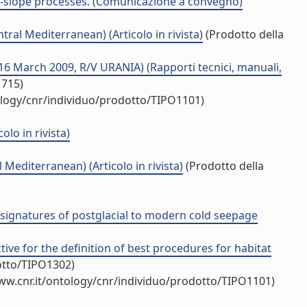
lf-slope processes. (Comunicazione a convegno)
ral Mediterranean) (Articolo in rivista)
(Prodotto della
rch 2009, R/V URANIA) (Rapporti tecnici, manuali,
1715)
ology/cnr/individuo/prodotto/TIPO1101)
lo in rivista)
Mediterranean) (Articolo in rivista)
(Prodotto della
e signatures of postglacial to modern cold seepage
ive for the definition of best procedures for habitat
otto/TIPO1302)
ww.cnr.it/ontology/cnr/individuo/prodotto/TIPO1101)