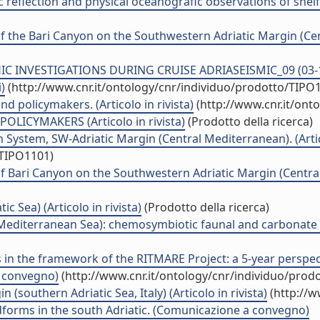
c reflection and physical oceanografic observations of she
f the Bari Canyon on the Southwestern Adriatic Margin (Cent
VESTIGATIONS DURING CRUISE ADRIASEISMIC_09 (03-16 Ma
)
(http://www.cnr.it/ontology/cnr/individuo/prodotto/TIPO
d policymakers. (Articolo in rivista)
(http://www.cnr.it/ont
ICYMAKERS (Articolo in rivista)
(Prodotto della ricerca)
System, SW-Adriatic Margin (Central Mediterranean). (Artico
/TIPO1101)
f Bari Canyon on the Southwestern Adriatic Margin (Central 
c Sea) (Articolo in rivista)
(Prodotto della ricerca)
ly (Mediterranean Sea): chemosymbiotic faunal and carbonat
 in the framework of the RITMARE Project: a 5-year perspect
i convegno)
(http://www.cnr.it/ontology/cnr/individuo/prod
southern Adriatic Sea, Italy) (Articolo in rivista)
(http://w
dforms in the south Adriatic. (Comunicazione a convegno)