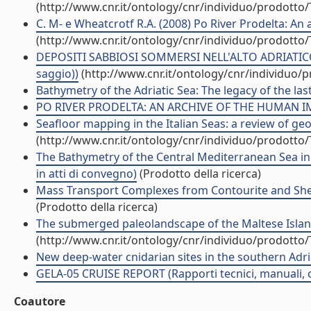
(http://www.cnr.it/ontology/cnr/individuo/prodotto
C. M- e Wheatcrotf R.A. (2008) Po River Prodelta: A
(http://www.cnr.it/ontology/cnr/individuo/prodotto
DEPOSITI SABBIOSI SOMMERSI NELL'ALTO ADRIATICO 
saggio))
(http://www.cnr.it/ontology/cnr/individuo/
Bathymetry of the Adriatic Sea: The legacy of the las
PO RIVER PRODELTA: AN ARCHIVE OF THE HUMAN IMPA
Seafloor mapping in the Italian Seas: a review of 
(http://www.cnr.it/ontology/cnr/individuo/prodotto
The Bathymetry of the Central Mediterranean Sea in
in atti di convegno)
(Prodotto della ricerca)
Mass Transport Complexes from Contourite and Shelf
(Prodotto della ricerca)
The submerged paleolandscape of the Maltese Islands
(http://www.cnr.it/ontology/cnr/individuo/prodotto
New deep-water cnidarian sites in the southern Adriati
GELA-05 CRUISE REPORT (Rapporti tecnici, manuali, c
Coautore