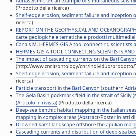
Adriaseismic-09: an example of simultaneous seismi
(Prodotto della ricerca)
Shelf-edge erosion, sediment failure and inception o
ricerca)
REPORT ON THE GEOPHYSICAL AND OCEANOGRAPHIC IN
carte geologiche e tematiche e prodotti multimediali
Canals M. HERMES-GIS A tool connecting scientists an
HERMES-GIS A TOOL CONNECTING SCIENTISTS AND POL
The impact of cascading currents on the Bari Canyon 
(http://www.cnr.it/ontology/cnr/individuo/prodotto
Shelf-edge erosion, sediment failure and inception o
ricerca)
Particle transport in the Bari Canyon (southern Adriati
The Gela Basin pockmark field in the strait of Sici
(Articolo in rivista)
(Prodotto della ricerca)
Deep-sea benthic habitat mapping in the Italian seas
mapping in complex areas (Abstract/Poster in atti d
Drowned karst landscape offshore the apulian margin (
Cascading currents and distribution of deep-sea be