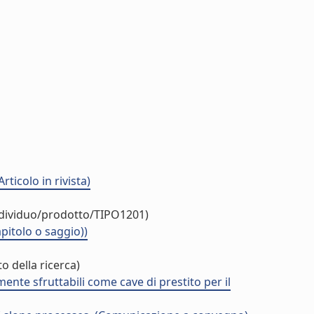
ticolo in rivista)
ndividuo/prodotto/TIPO1201)
itolo o saggio))
o della ricerca)
ente sfruttabili come cave di prestito per il