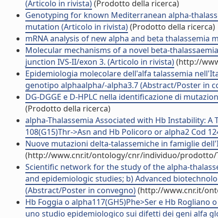
(Articolo in rivista)
(Prodotto della ricerca)
Genotyping for known Mediterranean alpha-thalassem
mutation (Articolo in rivista)
(Prodotto della ricerca)
mRNA analysis of new alpha and beta thalassemia m
Molecular mechanisms of a novel beta-thalassaemia m
junction IVS-II/exon 3. (Articolo in rivista)
(http://www
Epidemiologia molecolare dell'alfa talassemia nell'It
genotipo alphaalpha/-alpha3.7 (Abstract/Poster in 
DG-DGGE e D-HPLC nella identificazione di mutazioni 
(Prodotto della ricerca)
alpha-Thalassemia Associated with Hb Instability: A
108(G15)Thr->Asn and Hb Policoro or alpha2 Cod 124(H
Nuove mutazioni delta-talassemiche in famiglie dell'
(http://www.cnr.it/ontology/cnr/individuo/prodotto
Scientific network for the study of the alpha-thalas
and epidemiologic studies; b) Advanced biotechnol
(Abstract/Poster in convegno)
(http://www.cnr.it/on
Hb Foggia o alpha117(GH5)Phe>Ser e Hb Rogliano o al
uno studio epidemiologico sui difetti dei geni alfa gl