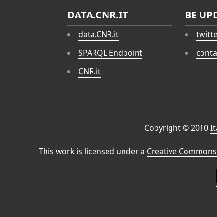
DATA.CNR.IT
BE UP
data.CNR.it
twitt
SPARQL Endpoint
conta
CNR.it
Copyright © 2010
I
This work is licensed under a
Creative Commons 