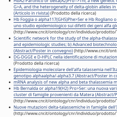
HbA2-Partinico or delta(A2)Pro-->Thr, a new genetic va
G>A, and the heterogeneity of delta-globin alleles i
(Articolo in rivista)
(Prodotto della ricerca)
Hb Foggia o alpha117(GH5)Phe>Ser e Hb Rogliano o al
uno studio epidemiologico sui difetti dei geni alfa gl
(http://www.cnr.it/ontology/cnr/individuo/prodotto
Scientific network for the study of the alpha-thalas
and epidemiologic studies; b) Advanced biotechnol
(Abstract/Poster in convegno)
(http://www.cnr.it/on
DG-DGGE e D-HPLC nella identificazione di mutazioni 
(Prodotto della ricerca)
Epidemiologia molecolare dell'alfa talassemia nell'It
genotipo alphaalpha/-alpha3.7 (Abstract/Poster in 
mRNA analysis of new alpha and beta thalassemia m
Hb Bernalda or alpha19(H2) Pro>Ser: una nuova varian
cluster di famiglie provenienti da Matera (Abstract/
(http://www.cnr.it/ontology/cnr/individuo/prodotto
Nuove mutazioni delta-talassemiche in famiglie dell'
(http://www.cnr.it/ontology/cnr/individuo/prodotto