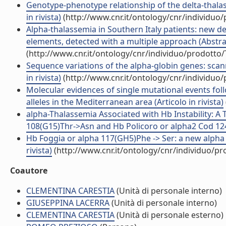
Genotype-phenotype relationship of the delta-thalas
in rivista)
(http://www.cnr.it/ontology/cnr/individuo
Alpha-thalassemia in Southern Italy patients: new de
elements, detected with a multiple approach (Abstr
(http://www.cnr.it/ontology/cnr/individuo/prodotto
Sequence variations of the alpha-globin genes: sc
in rivista)
(http://www.cnr.it/ontology/cnr/individuo
Molecular evidences of single mutational events fo
alleles in the Mediterranean area (Articolo in rivista)
alpha-Thalassemia Associated with Hb Instability: A
108(G15)Thr->Asn and Hb Policoro or alpha2 Cod 124(H
Hb Foggia or alpha 117(GH5)Phe -> Ser: a new alpha 2
rivista)
(http://www.cnr.it/ontology/cnr/individuo/p
Coautore
CLEMENTINA CARESTIA
(Unità di personale interno)
GIUSEPPINA LACERRA
(Unità di personale interno)
CLEMENTINA CARESTIA
(Unità di personale esterno)