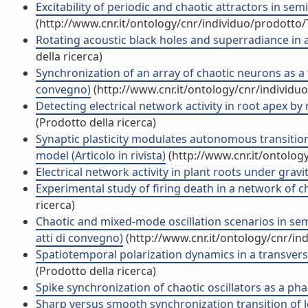
Excitability of periodic and chaotic attractors in sem
(http://www.cnr.it/ontology/cnr/individuo/prodotto
Rotating acoustic black holes and superradiance in a 
della ricerca)
Synchronization of an array of chaotic neurons as a 
convegno)
(http://www.cnr.it/ontology/cnr/individ
Detecting electrical network activity in root apex by
(Prodotto della ricerca)
Synaptic plasticity modulates autonomous transitio
model (Articolo in rivista)
(http://www.cnr.it/ontolog
Electrical network activity in plant roots under gravi
Experimental study of firing death in a network of c
ricerca)
Chaotic and mixed-mode oscillation scenarios in se
atti di convegno)
(http://www.cnr.it/ontology/cnr/i
Spatiotemporal polarization dynamics in a transverse
(Prodotto della ricerca)
Spike synchronization of chaotic oscillators as a phase
Sharp versus smooth synchronization transition of loca