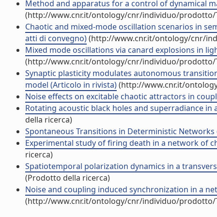
Method and apparatus for a control of dynamical ma
(http://www.cnr.it/ontology/cnr/individuo/prodotto
Chaotic and mixed-mode oscillation scenarios in se
atti di convegno)
(http://www.cnr.it/ontology/cnr/i
Mixed mode oscillations via canard explosions in ligh
(http://www.cnr.it/ontology/cnr/individuo/prodotto
Synaptic plasticity modulates autonomous transitio
model (Articolo in rivista)
(http://www.cnr.it/ontolog
Noise effects on excitable chaotic attractors in couple
Rotating acoustic black holes and superradiance in a 
della ricerca)
Spontaneous Transitions in Deterministic Networks (A
Experimental study of firing death in a network of c
ricerca)
Spatiotemporal polarization dynamics in a transverse
(Prodotto della ricerca)
Noise and coupling induced synchronization in a netw
(http://www.cnr.it/ontology/cnr/individuo/prodotto