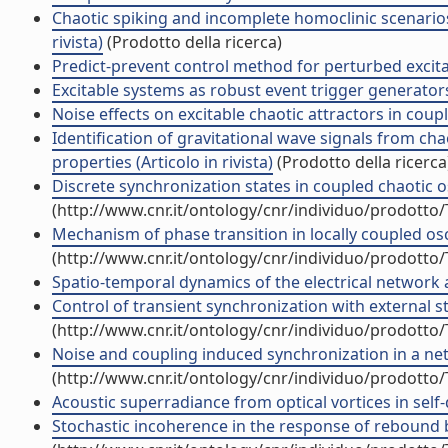
Chaotic spiking and incomplete homoclinic scenarios
rivista)
(Prodotto della ricerca)
Predict-prevent control method for perturbed excitab
Excitable systems as robust event trigger generators i
Noise effects on excitable chaotic attractors in couple
Identification of gravitational wave signals from c
properties (Articolo in rivista)
(Prodotto della ricerca
Discrete synchronization states in coupled chaotic os
(http://www.cnr.it/ontology/cnr/individuo/prodotto
Mechanism of phase transition in locally coupled osci
(http://www.cnr.it/ontology/cnr/individuo/prodotto
Spatio-temporal dynamics of the electrical network act
Control of transient synchronization with external stim
(http://www.cnr.it/ontology/cnr/individuo/prodotto
Noise and coupling induced synchronization in a netw
(http://www.cnr.it/ontology/cnr/individuo/prodotto
Acoustic superradiance from optical vortices in self-d
Stochastic incoherence in the response of rebound bu