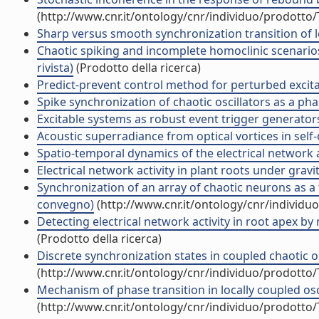
(http://www.cnr.it/ontology/cnr/individuo/prodotto
Sharp versus smooth synchronization transition of loca
Chaotic spiking and incomplete homoclinic scenarios
rivista)
(Prodotto della ricerca)
Predict-prevent control method for perturbed excitab
Spike synchronization of chaotic oscillators as a phase
Excitable systems as robust event trigger generators i
Acoustic superradiance from optical vortices in self-d
Spatio-temporal dynamics of the electrical network act
Electrical network activity in plant roots under gravi
Synchronization of an array of chaotic neurons as a 
convegno)
(http://www.cnr.it/ontology/cnr/individ
Detecting electrical network activity in root apex by
(Prodotto della ricerca)
Discrete synchronization states in coupled chaotic os
(http://www.cnr.it/ontology/cnr/individuo/prodotto
Mechanism of phase transition in locally coupled osci
(http://www.cnr.it/ontology/cnr/individuo/prodotto