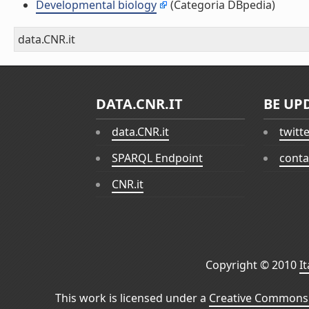
Developmental biology
(Categoria DBpedia)
data.CNR.it
DATA.CNR.IT
BE UP
data.CNR.it
twitt
SPARQL Endpoint
conta
CNR.it
Copyright © 2010
I
This work is licensed under a
Creative Commons 