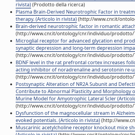
rivista)
(Prodotto della ricerca)
Plasma Brain-Derived Neurotrophic Factor in treatme
therapy. (Articolo in rivista)
(http://www.cnr.it/ontol
Brain-derived neurotrophic factor in romantic attachm
(http://www.cnr.it/ontology/cnr/individuo/prodotto
Microglial receptor for advanced glycation end pro
synaptic depression and long-term depression impairm
(http://www.cnr.it/ontology/cnr/individuo/prodotto
BDNF level in the rat prefrontal cortex increases fo
acting inhibitor of noradrenaline and serotonin re-upt
(http://www.cnr.it/ontology/cnr/individuo/prodotto
Postsynaptic Alteration of NR2A Subunit and Defect
Contribute to Abnormal Plasticity and Morphology
Murine Model for Amyotrophic Lateral Scler (Articolo 
(http://www.cnr.it/ontology/cnr/individuo/prodotto
Dysfunction of the magnocellular stream in Alzheime
evoked potentials. (Articolo in rivista)
(http://www.cn
Muscarinic acetylcholine receptor knockout mice show
(Articolo in rivista)
(http://www.cnr.it/ontology/cnr/