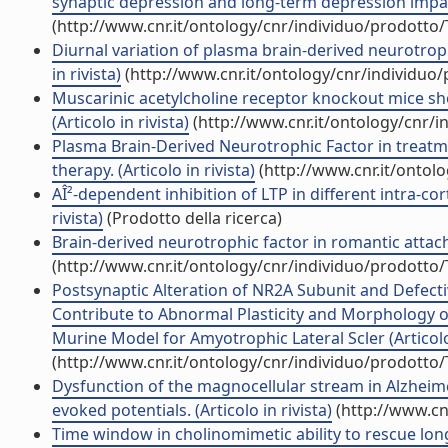
synaptic depression and long-term depression impairm
(http://www.cnr.it/ontology/cnr/individuo/prodotto
Diurnal variation of plasma brain-derived neurotroph
in rivista)
(http://www.cnr.it/ontology/cnr/individuo
Muscarinic acetylcholine receptor knockout mice show
(Articolo in rivista)
(http://www.cnr.it/ontology/cnr/
Plasma Brain-Derived Neurotrophic Factor in treatme
therapy. (Articolo in rivista)
(http://www.cnr.it/ontol
AÎ²-dependent inhibition of LTP in different intra-corti
rivista)
(Prodotto della ricerca)
Brain-derived neurotrophic factor in romantic attachm
(http://www.cnr.it/ontology/cnr/individuo/prodotto
Postsynaptic Alteration of NR2A Subunit and Defect
Contribute to Abnormal Plasticity and Morphology
Murine Model for Amyotrophic Lateral Scler (Articolo 
(http://www.cnr.it/ontology/cnr/individuo/prodotto
Dysfunction of the magnocellular stream in Alzheime
evoked potentials. (Articolo in rivista)
(http://www.cn
Time window in cholinomimetic ability to rescue lo