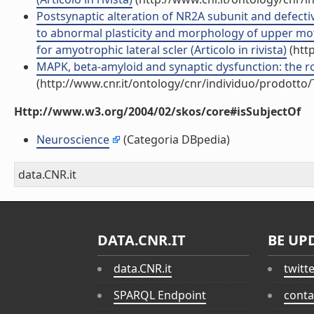
Postsynaptic alteration of NR2A subunit and defect
to abnormal plasticity and morphology of upper m
for amyotrophic lateral scler (Articolo in rivista)
(htt
MAPK, beta-amyloid and synaptic dysfunction: the role
(http://www.cnr.it/ontology/cnr/individuo/prodotto
Http://www.w3.org/2004/02/skos/core#isSubjectOf
Neuroscience
(Categoria DBpedia)
data.CNR.it
DATA.CNR.IT
BE UP
data.CNR.it
twitt
SPARQL Endpoint
conta