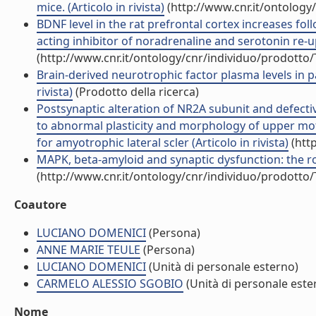
mice. (Articolo in rivista)
(http://www.cnr.it/ontology
BDNF level in the rat prefrontal cortex increases fo
acting inhibitor of noradrenaline and serotonin re-upt
(http://www.cnr.it/ontology/cnr/individuo/prodotto
Brain-derived neurotrophic factor plasma levels in p
rivista)
(Prodotto della ricerca)
Postsynaptic alteration of NR2A subunit and defect
to abnormal plasticity and morphology of upper m
for amyotrophic lateral scler (Articolo in rivista)
(htt
MAPK, beta-amyloid and synaptic dysfunction: the role
(http://www.cnr.it/ontology/cnr/individuo/prodotto
Coautore
LUCIANO DOMENICI
(Persona)
ANNE MARIE TEULE
(Persona)
LUCIANO DOMENICI
(Unità di personale esterno)
CARMELO ALESSIO SGOBIO
(Unità di personale este
Nome