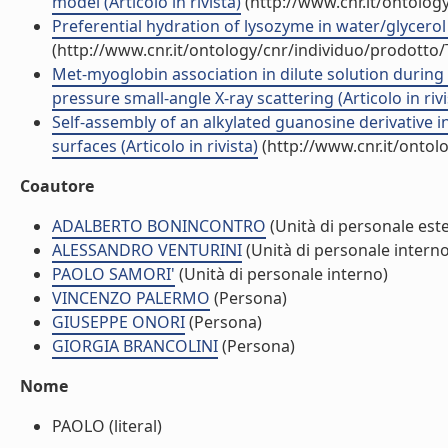
model (Articolo in rivista)
(http://www.cnr.it/ontolog
Preferential hydration of lysozyme in water/glycerol 
(http://www.cnr.it/ontology/cnr/individuo/prodotto
Met-myoglobin association in dilute solution during
pressure small-angle X-ray scattering (Articolo in rivi
Self-assembly of an alkylated guanosine derivative 
surfaces (Articolo in rivista)
(http://www.cnr.it/ontol
Coautore
ADALBERTO BONINCONTRO
(Unità di personale est
ALESSANDRO VENTURINI
(Unità di personale interno
PAOLO SAMORI'
(Unità di personale interno)
VINCENZO PALERMO
(Persona)
GIUSEPPE ONORI
(Persona)
GIORGIA BRANCOLINI
(Persona)
Nome
PAOLO (literal)