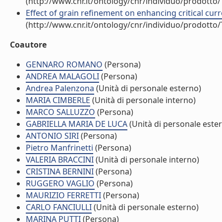
(http://www.cnr.it/ontology/cnr/individuo/prodotto
Effect of grain refinement on enhancing critical curre
(http://www.cnr.it/ontology/cnr/individuo/prodotto
Coautore
GENNARO ROMANO
(Persona)
ANDREA MALAGOLI
(Persona)
Andrea Palenzona
(Unità di personale esterno)
MARIA CIMBERLE
(Unità di personale interno)
MARCO SALLUZZO
(Persona)
GABRIELLA MARIA DE LUCA
(Unità di personale este
ANTONIO SIRI
(Persona)
Pietro Manfrinetti
(Persona)
VALERIA BRACCINI
(Unità di personale interno)
CRISTINA BERNINI
(Persona)
RUGGERO VAGLIO
(Persona)
MAURIZIO FERRETTI
(Persona)
CARLO FANCIULLI
(Unità di personale esterno)
MARINA PUTTI
(Persona)