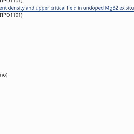
/TIPO1101)
nt density and upper critical field in undoped MgB2 ex situ t
/TIPO1101)
rno)