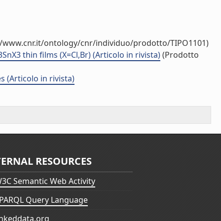
//www.cnr.it/ontology/cnr/individuo/prodotto/TIPO1101)
3 thin films (X=Cl,Br) (Articolo in rivista)
(Prodotto
(Articolo in rivista)
TERNAL RESOURCES
3C Semantic Web Activity
PARQL Query Language
inkeddata.org