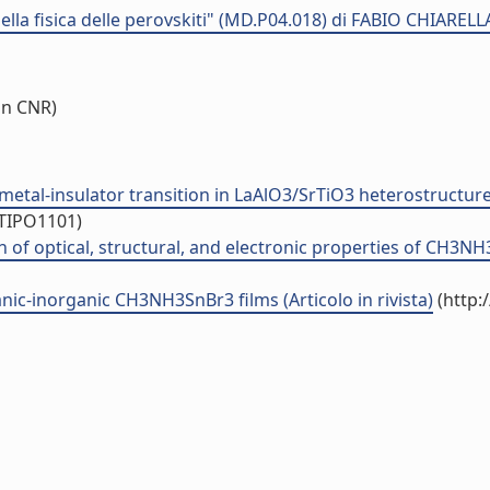
la fisica delle perovskiti" (MD.P04.018) di FABIO CHIARELL
on CNR)
etal-insulator transition in LaAlO3/SrTiO3 heterostructures 
/TIPO1101)
f optical, structural, and electronic properties of CH3NH3SnX
ic-inorganic CH3NH3SnBr3 films (Articolo in rivista)
(http: