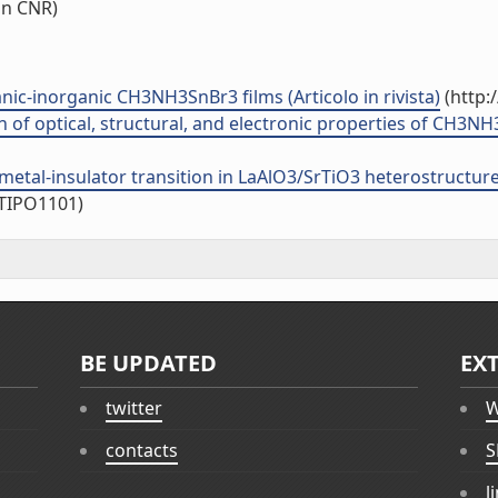
on CNR)
ic-inorganic CH3NH3SnBr3 films (Articolo in rivista)
(http:
f optical, structural, and electronic properties of CH3NH3SnX
etal-insulator transition in LaAlO3/SrTiO3 heterostructures 
/TIPO1101)
BE UPDATED
EX
twitter
W
contacts
S
l