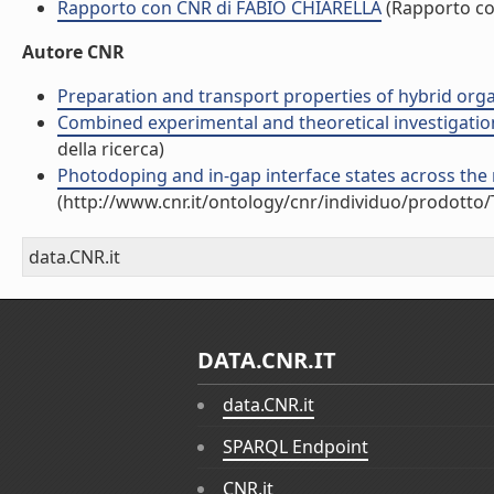
Rapporto con CNR di FABIO CHIARELLA
(Rapporto c
Autore CNR
Preparation and transport properties of hybrid organ
Combined experimental and theoretical investigation o
della ricerca)
Photodoping and in-gap interface states across the m
(http://www.cnr.it/ontology/cnr/individuo/prodotto
data.CNR.it
DATA.CNR.IT
data.CNR.it
SPARQL Endpoint
CNR.it