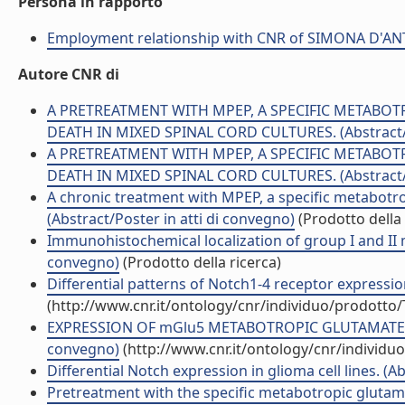
Persona in rapporto
Employment relationship with CNR of SIMONA D'A
Autore CNR di
A PRETREATMENT WITH MPEP, A SPECIFIC METABO
DEATH IN MIXED SPINAL CORD CULTURES. (Abstract/Po
A PRETREATMENT WITH MPEP, A SPECIFIC METABO
DEATH IN MIXED SPINAL CORD CULTURES. (Abstract/
A chronic treatment with MPEP, a specific metabotr
(Abstract/Poster in atti di convegno)
(Prodotto della 
Immunohistochemical localization of group I and II 
convegno)
(Prodotto della ricerca)
Differential patterns of Notch1-4 receptor expressio
(http://www.cnr.it/ontology/cnr/individuo/prodotto
EXPRESSION OF mGlu5 METABOTROPIC GLUTAMATE RE
convegno)
(http://www.cnr.it/ontology/cnr/individ
Differential Notch expression in glioma cell lines. (A
Pretreatment with the specific metabotropic gluta