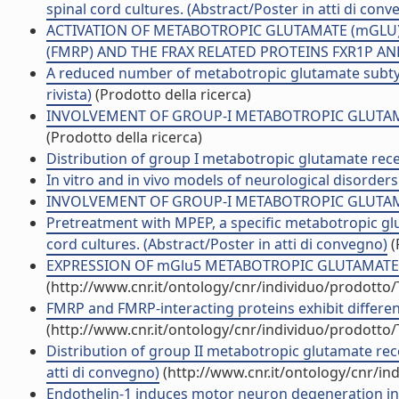
spinal cord cultures. (Abstract/Poster in atti di conv
ACTIVATION OF METABOTROPIC GLUTAMATE (mGLU)
(FMRP) AND THE FRAX RELATED PROTEINS FXR1P AND FX
A reduced number of metabotropic glutamate subtype
rivista)
(Prodotto della ricerca)
INVOLVEMENT OF GROUP-I METABOTROPIC GLUTAMATE
(Prodotto della ricerca)
Distribution of group I metabotropic glutamate rece
In vitro and in vivo models of neurological disorders
INVOLVEMENT OF GROUP-I METABOTROPIC GLUTAMA
Pretreatment with MPEP, a specific metabotropic gl
cord cultures. (Abstract/Poster in atti di convegno)
(
EXPRESSION OF mGlu5 METABOTROPIC GLUTAMATE RE
(http://www.cnr.it/ontology/cnr/individuo/prodotto
FMRP and FMRP-interacting proteins exhibit differen
(http://www.cnr.it/ontology/cnr/individuo/prodotto
Distribution of group II metabotropic glutamate rec
atti di convegno)
(http://www.cnr.it/ontology/cnr/i
Endothelin-1 induces motor neuron degeneration in a