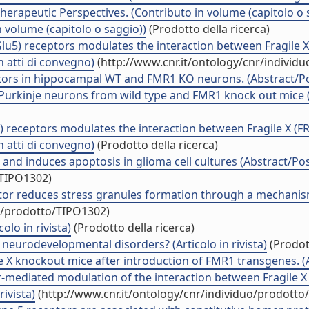
erapeutic Perspectives. (Contributo in volume (capitolo o 
volume (capitolo o saggio))
(Prodotto della ricerca)
lu5) receptors modulates the interaction between Fragile X
 atti di convegno)
(http://www.cnr.it/ontology/cnr/individ
tors in hippocampal WT and FMR1 KO neurons. (Abstract/Pos
Purkinje neurons from wild type and FMR1 knock out mice (A
) receptors modulates the interaction between Fragile X (F
 atti di convegno)
(Prodotto della ricerca)
nd induces apoptosis in glioma cell cultures (Abstract/Post
/TIPO1302)
tor reduces stress granules formation through a mechanism
uo/prodotto/TIPO1302)
olo in rivista)
(Prodotto della ricerca)
neurodevelopmental disorders? (Articolo in rivista)
(Prodott
le X knockout mice after introduction of FMR1 transgenes. (Ar
mediated modulation of the interaction between Fragile X 
ivista)
(http://www.cnr.it/ontology/cnr/individuo/prodotto