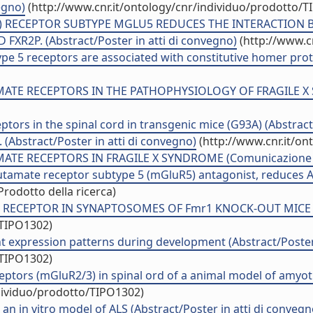
egno)
(http://www.cnr.it/ontology/cnr/individuo/prodotto/T
 RECEPTOR SUBTYPE MGLU5 REDUCES THE INTERACTION B
R2P. (Abstract/Poster in atti di convegno)
(http://www.c
 5 receptors are associated with constitutive homer protei
 RECEPTORS IN THE PATHOPHYSIOLOGY OF FRAGILE X SYND
ptors in the spinal cord in transgenic mice (G93A) (Abstrac
. (Abstract/Poster in atti di convegno)
(http://www.cnr.it/on
TE RECEPTORS IN FRAGILE X SYNDROME (Comunicazione 
utamate receptor subtype 5 (mGluR5) antagonist, reduces 
Prodotto della ricerca)
CEPTOR IN SYNAPTOSOMES OF Fmr1 KNOCK-OUT MICE (Abst
/TIPO1302)
t expression patterns during development (Abstract/Poster 
/TIPO1302)
eptors (mGluR2/3) in spinal ord of a animal model of amyotr
ndividuo/prodotto/TIPO1302)
n in vitro model of ALS (Abstract/Poster in atti di convegn