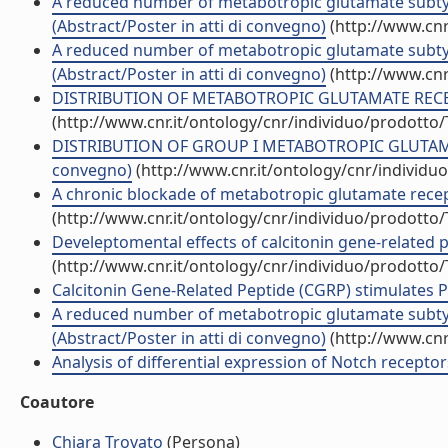
A reduced number of metabotropic glutamate subtype
(Abstract/Poster in atti di convegno)
(http://www.cnr
A reduced number of metabotropic glutamate subtype
(Abstract/Poster in atti di convegno)
(http://www.cnr
DISTRIBUTION OF METABOTROPIC GLUTAMATE RECEP
(http://www.cnr.it/ontology/cnr/individuo/prodotto
DISTRIBUTION OF GROUP I METABOTROPIC GLUTAMA
convegno)
(http://www.cnr.it/ontology/cnr/individ
A chronic blockade of metabotropic glutamate rece
(http://www.cnr.it/ontology/cnr/individuo/prodotto
Develeptomental effects of calcitonin gene-related p
(http://www.cnr.it/ontology/cnr/individuo/prodotto
Calcitonin Gene-Related Peptide (CGRP) stimulates Purk
A reduced number of metabotropic glutamate subtype
(Abstract/Poster in atti di convegno)
(http://www.cnr
Analysis of differential expression of Notch recepto
Coautore
Chiara Trovato
(Persona)