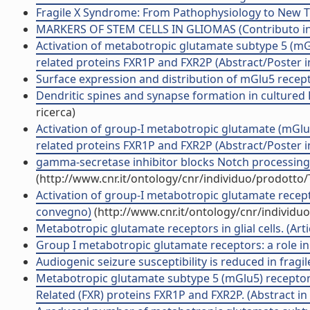
Fragile X Syndrome: From Pathophysiology to New Th
MARKERS OF STEM CELLS IN GLIOMAS (Contributo in 
Activation of metabotropic glutamate subtype 5 (mG
related proteins FXR1P and FXR2P (Abstract/Poster in
Surface expression and distribution of mGlu5 recep
Dendritic spines and synapse formation in cultured 
ricerca)
Activation of group-I metabotropic glutamate (mGlu
related proteins FXR1P and FXR2P (Abstract/Poster in
gamma-secretase inhibitor blocks Notch processing a
(http://www.cnr.it/ontology/cnr/individuo/prodotto
Activation of group-I metabotropic glutamate recep
convegno)
(http://www.cnr.it/ontology/cnr/individ
Metabotropic glutamate receptors in glial cells. (Artic
Group I metabotropic glutamate receptors: a role in 
Audiogenic seizure susceptibility is reduced in fragi
Metabotropic glutamate subtype 5 (mGlu5) receptor-
Related (FXR) proteins FXR1P and FXR2P. (Abstract in r