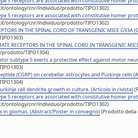
 5 receptors are associated with constitutive homer prot
.it/ontology/cnr/individuo/prodotto/TIPO1302)
 5 receptors are associated with constitutive homer prot
.it/ontology/cnr/individuo/prodotto/TIPO1302)
TORS IN THE SPINAL CORD OF TRANSGENIC MICE G93A (C
/TIPO1303)
TE RECEPTORS IN THE SPINAL CORD IN TRANSGENIC MICE 
uo/prodotto/TIPO1304)
ptor subtype 5 exerts a protective effect against motor n
/TIPO1303)
eptide (CGRP) on cerebellar astrocytes and Purkinje cells (
/TIPO1304)
inje cell dendrite growth in culture. (Articolo in rivista)
(P
 5 receptors are associated with constitutive homer prot
.it/ontology/cnr/individuo/prodotto/TIPO1302)
rs in gliomas. (Abstract/Poster in convegno)
(Prodotto della 