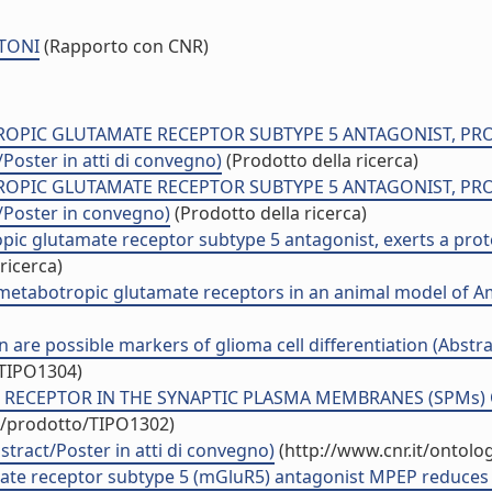
NTONI
(Rapporto con CNR)
TROPIC GLUTAMATE RECEPTOR SUBTYPE 5 ANTAGONIST, 
ster in atti di convegno)
(Prodotto della ricerca)
TROPIC GLUTAMATE RECEPTOR SUBTYPE 5 ANTAGONIST, 
Poster in convegno)
(Prodotto della ricerca)
opic glutamate receptor subtype 5 antagonist, exerts a pro
ricerca)
metabotropic glutamate receptors in an animal model of Amyo
n are possible markers of glioma cell differentiation (Abstr
/TIPO1304)
CEPTOR IN THE SYNAPTIC PLASMA MEMBRANES (SPMs) OF F
uo/prodotto/TIPO1302)
bstract/Poster in atti di convegno)
(http://www.cnr.it/ontolo
mate receptor subtype 5 (mGluR5) antagonist MPEP reduces