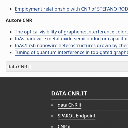
Employment relationship with CNR of STEFANO R
Autore CNR
The optical visibility of graphene: Interference colors
InAs nanowire metal-oxide-semiconductor capacitors (
InAs/InSb nanowire heterostructures grown by chemic
Tuning of quantum interference in top-gated graphene
data.CNR.it
DATA.CNR.IT
data.CNR.it
SPARQL Endpoint
CNR.it