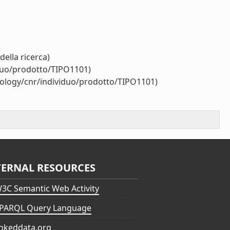
della ricerca)
iduo/prodotto/TIPO1101)
tology/cnr/individuo/prodotto/TIPO1101)
TERNAL RESOURCES
3C Semantic Web Activity
PARQL Query Language
inkeddata.org