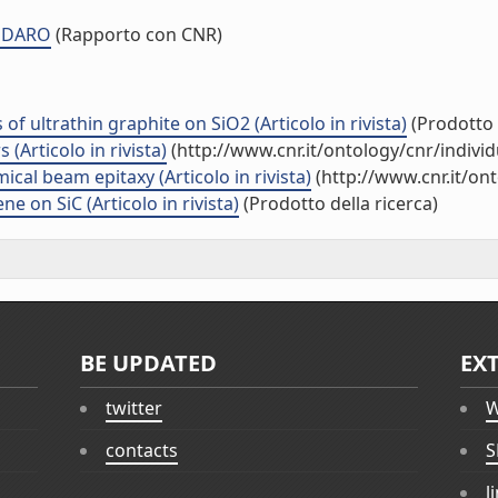
ODDARO
(Rapporto con CNR)
 of ultrathin graphite on SiO2 (Articolo in rivista)
(Prodotto 
Articolo in rivista)
(http://www.cnr.it/ontology/cnr/indiv
al beam epitaxy (Articolo in rivista)
(http://www.cnr.it/on
 on SiC (Articolo in rivista)
(Prodotto della ricerca)
BE UPDATED
EX
twitter
W
contacts
S
l