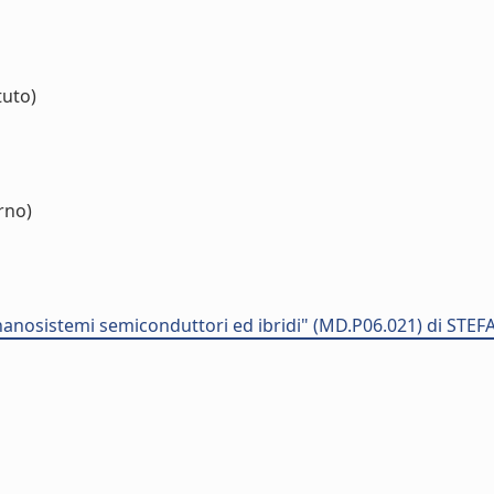
tuto)
rno)
nanosistemi semiconduttori ed ibridi" (MD.P06.021) di ST