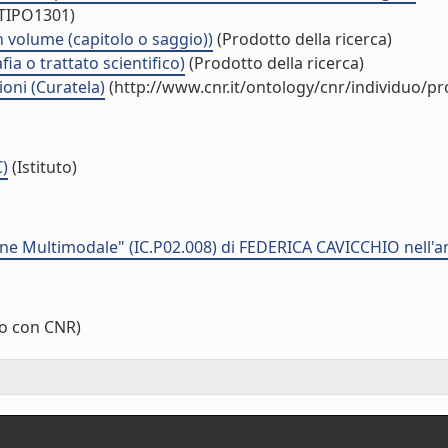
/TIPO1301)
n volume (capitolo o saggio))
(Prodotto della ricerca)
ia o trattato scientifico)
(Prodotto della ricerca)
oni (Curatela)
(http://www.cnr.it/ontology/cnr/individuo/p
C)
(Istituto)
e Multimodale" (IC.P02.008) di FEDERICA CAVICCHIO nell'
o con CNR)