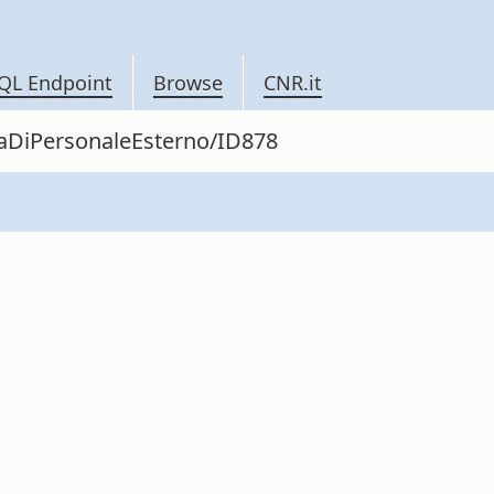
QL Endpoint
Browse
CNR.it
itaDiPersonaleEsterno/ID878