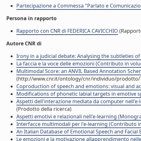
Partecipazione a Commessa "Parlato e Comunicazion
Persona in rapporto
Rapporto con CNR di FEDERICA CAVICCHIO
(Rapport
Autore CNR di
Irony in a judicial debate: Analysing the subtleties of
La faccia e la voce delle emozioni (Contributo in vol
Multimodal Score: an ANVIL Based Annotation Scheme
(http://www.cnr.it/ontology/cnr/individuo/prodotto
Coproduction of speech and emotions: visual and aco
Modifications of phonetic labial targets in emotive s
Aspetti dell'interazione mediata da computer nell'e-l
(Prodotto della ricerca)
Aspetti emotivi e relazionali nell'e-learning (Monograf
Interfacce multimodali per l'e-learning (Contributo i
An Italian Database of Emotional Speech and Facial E
Le emozioni e la motivazione allapprendimento nelle