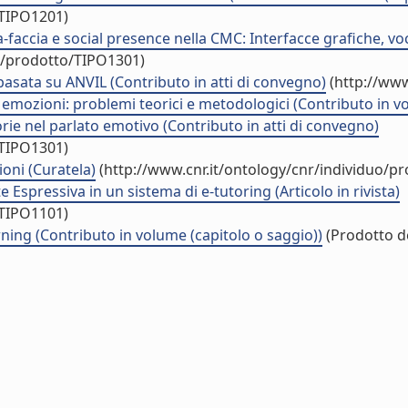
/TIPO1201)
accia e social presence nella CMC: Interfacce grafiche, voca
uo/prodotto/TIPO1301)
 basata su ANVIL (Contributo in atti di convegno)
(http://www
le emozioni: problemi teorici e metodologici (Contributo in v
orie nel parlato emotivo (Contributo in atti di convegno)
/TIPO1301)
oni (Curatela)
(http://www.cnr.it/ontology/cnr/individuo/p
Espressiva in un sistema di e-tutoring (Articolo in rivista)
/TIPO1101)
rning (Contributo in volume (capitolo o saggio))
(Prodotto de