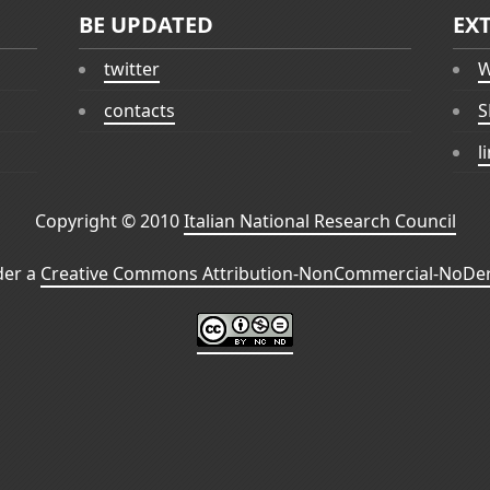
BE UPDATED
EX
twitter
W
contacts
S
l
Copyright © 2010
Italian National Research Council
der a
Creative Commons Attribution-NonCommercial-NoDeri