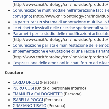
(http://www.cnr.it/ontology/cnr/individuo/prodotto
Comunicazione multimodale nell'interazione faccia-a-f
convegno)
(http://www.cnr.it/ontology/cnr/individ
La partitura : un sistema di annotazione multilivello
Le etichette lessicali nelle ricerche sperimentali sul
Parametri per lo studio delle modificazioni articolat
(http://www.cnr.it/ontology/cnr/individuo/prodotto
Comunicazione parlata e manifestazione delle emozi
Implementazione e valutazione di una Faccia Parlante 
(http://www.cnr.it/ontology/cnr/individuo/prodotto
L'espressione delle emozioni in chat, forum ed e-lea
Coautore
CARLO DRIOLI
(Persona)
PIERO COSI
(Unità di personale interno)
EMANUELA CALDOGNETTO
(Persona)
ISABELLA POGGI
(Persona)
GRAZIANO TISATO
(Persona)