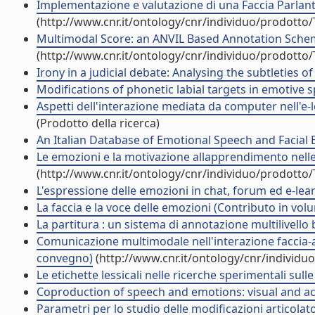
Implementazione e valutazione di una Faccia Parlante 
(http://www.cnr.it/ontology/cnr/individuo/prodotto
Multimodal Score: an ANVIL Based Annotation Scheme
(http://www.cnr.it/ontology/cnr/individuo/prodotto
Irony in a judicial debate: Analysing the subtleties of
Modifications of phonetic labial targets in emotive s
Aspetti dell'interazione mediata da computer nell'e-l
(Prodotto della ricerca)
An Italian Database of Emotional Speech and Facial E
Le emozioni e la motivazione allapprendimento nelle
(http://www.cnr.it/ontology/cnr/individuo/prodotto
L'espressione delle emozioni in chat, forum ed e-lea
La faccia e la voce delle emozioni (Contributo in vol
La partitura : un sistema di annotazione multilivello
Comunicazione multimodale nell'interazione faccia-a-f
convegno)
(http://www.cnr.it/ontology/cnr/individ
Le etichette lessicali nelle ricerche sperimentali sul
Coproduction of speech and emotions: visual and aco
Parametri per lo studio delle modificazioni articolat