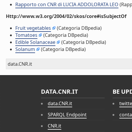
Rapporto con CNR di LUCIA ADDOLORATA LEO
(Rapp
Http://www.w3.org/2004/02/skos/core#isSubjectOf
Fruit vegetables
(Categoria DBpedia)
Tomatoes
(Categoria DBpedia)
Edible Solanaceae
(Categoria DBpedia)
Solanum
(Categoria DBpedia)
data.CNR.it
DATA.CNR.IT
BE UP
data.CNR.it
twitt
SPARQL Endpoint
conta
CNR.it