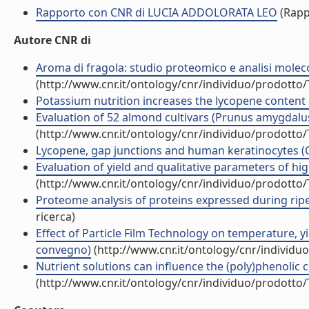
Rapporto con CNR di LUCIA ADDOLORATA LEO
(Rapp
Autore CNR di
Aroma di fragola: studio proteomico e analisi moleco
(http://www.cnr.it/ontology/cnr/individuo/prodotto
Potassium nutrition increases the lycopene content of
Evaluation of 52 almond cultivars (Prunus amygdalus B
(http://www.cnr.it/ontology/cnr/individuo/prodotto
Lycopene, gap junctions and human keratinocytes (C
Evaluation of yield and qualitative parameters of hig
(http://www.cnr.it/ontology/cnr/individuo/prodotto
Proteome analysis of proteins expressed during ripen
ricerca)
Effect of Particle Film Technology on temperature, yi
convegno)
(http://www.cnr.it/ontology/cnr/individ
Nutrient solutions can influence the (poly)phenolic c
(http://www.cnr.it/ontology/cnr/individuo/prodotto