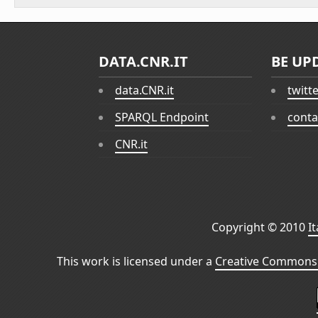
DATA.CNR.IT
BE UP
data.CNR.it
twitt
SPARQL Endpoint
conta
CNR.it
Copyright © 2010
I
This work is licensed under a
Creative Commons 