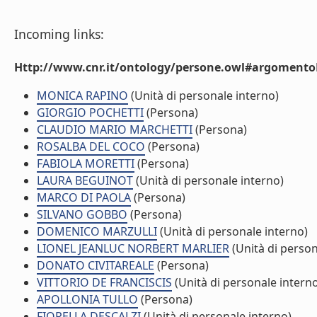
Incoming links:
Http://www.cnr.it/ontology/persone.owl#argomentoD
MONICA RAPINO
(Unità di personale interno)
GIORGIO POCHETTI
(Persona)
CLAUDIO MARIO MARCHETTI
(Persona)
ROSALBA DEL COCO
(Persona)
FABIOLA MORETTI
(Persona)
LAURA BEGUINOT
(Unità di personale interno)
MARCO DI PAOLA
(Persona)
SILVANO GOBBO
(Persona)
DOMENICO MARZULLI
(Unità di personale interno)
LIONEL JEANLUC NORBERT MARLIER
(Unità di person
DONATO CIVITAREALE
(Persona)
VITTORIO DE FRANCISCIS
(Unità di personale intern
APOLLONIA TULLO
(Persona)
FIORELLA DESCALZI
(Unità di personale interno)