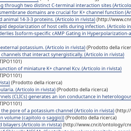
through two distinct C-terminal interaction sites (Articolo i
mbrane domains are crucial for K+ channel function (Artic
animal 14-3-3 proteins. (Articolo in rivista)
(http://www.cnr
d depolarization of host cells during infection. (Articolo in 
lies Isoform-specific cAMP Gating in Hyperpolarization-act
xternal potassium. (Articolo in rivista)
(Prodotto della rice
nnels that interact synergistically. (Articolo in rivista)
/TIPO1101)
tion of miniature K+ channel Kcv. (Articolo in rivista)
/TIPO1101)
ista)
(Prodotto della ricerca)
ia. (Articolo in rivista)
(Prodotto della ricerca)
nnels (CLICs) generates an ion conductance in heterologous s
/TIPO1101)
he pore of a potassium channel (Articolo in rivista)
(http:/
n volume (capitolo o saggio))
(Prodotto della ricerca)
bilayers (Articolo in rivista)
(http://www.cnr.it/ontology/c