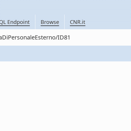
QL Endpoint
Browse
CNR.it
itaDiPersonaleEsterno/ID81