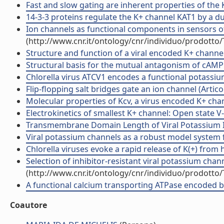
Fast and slow gating are inherent properties of the K
14-3-3 proteins regulate the K+ channel KAT1 by a dua
Ion channels as functional components in sensors of
(http://www.cnr.it/ontology/cnr/individuo/prodotto
Structure and function of a viral encoded K+ channel
Structural basis for the mutual antagonism of cAMP a
Chlorella virus ATCV1 encodes a functional potassium 
Flip-flopping salt bridges gate an ion channel (Articol
Molecular properties of Kcv, a virus encoded K+ channe
Electrokinetics of smallest K+ channel: Open state V-se
Transmembrane Domain Length of Viral Potassium Ion 
Viral potassium channels as a robust model system fo
Chlorella viruses evoke a rapid release of K(+) from ho
Selection of inhibitor-resistant viral potassium cha
(http://www.cnr.it/ontology/cnr/individuo/prodotto
A functional calcium transporting ATPase encoded by C
Coautore