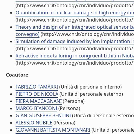
(http://www.cnr.it/ontology/cnr/individuo/prodotto
Quantification of nuclear damage in high energy ion i
(http://www.cnr.it/ontology/cnr/individuo/prodotto
Theory and design of an integrated optical sensor b
convegno)
(http://www.cnr.it/ontology/cnr/individ
Simulation of damage induced by ion implantation in 
(http://www.cnr.it/ontology/cnr/individuo/prodotto
Refractive index tailoring in congruent Lithium Niobat
(http://www.cnr.it/ontology/cnr/individuo/prodotto
Coautore
FABRIZIO TAMARRI
(Unità di personale interno)
PIETRO DE NICOLA
(Unità di personale esterno)
PIERA MACCAGNANI
(Persona)
MARCO BIANCONI
(Persona)
GIAN GIUSEPPE BENTINI
(Unità di personale esterno
ALESSIO NUBILE
(Persona)
GIOVANNI BATTISTA MONTANARI
(Unità di personal