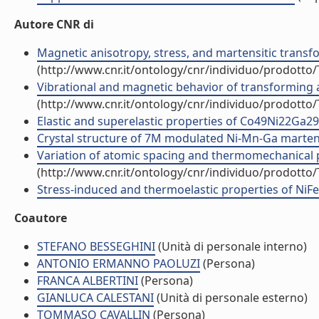
Autore CNR di
Magnetic anisotropy, stress, and martensitic transfor
(http://www.cnr.it/ontology/cnr/individuo/prodotto
Vibrational and magnetic behavior of transforming a
(http://www.cnr.it/ontology/cnr/individuo/prodotto
Elastic and superelastic properties of Co49Ni22Ga29 si
Crystal structure of 7M modulated Ni-Mn-Ga martensit
Variation of atomic spacing and thermomechanical pr
(http://www.cnr.it/ontology/cnr/individuo/prodotto
Stress-induced and thermoelastic properties of NiFeA
Coautore
STEFANO BESSEGHINI
(Unità di personale interno)
ANTONIO ERMANNO PAOLUZI
(Persona)
FRANCA ALBERTINI
(Persona)
GIANLUCA CALESTANI
(Unità di personale esterno)
TOMMASO CAVALLIN
(Persona)