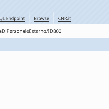
QL Endpoint
Browse
CNR.it
itaDiPersonaleEsterno/ID800