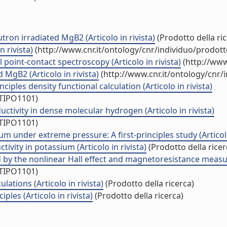
tron irradiated MgB2 (Articolo in rivista)
(Prodotto della ric
 rivista)
(http://www.cnr.it/ontology/cnr/individuo/prodot
point-contact spectroscopy (Articolo in rivista)
(http://www
 MgB2 (Articolo in rivista)
(http://www.cnr.it/ontology/cnr
iples density functional calculation (Articolo in rivista)
/TIPO1101)
ctivity in dense molecular hydrogen (Articolo in rivista)
/TIPO1101)
 under extreme pressure: A first-principles study (Articolo 
ivity in potassium (Articolo in rivista)
(Prodotto della ricer
 by the nonlinear Hall effect and magnetoresistance measur
/TIPO1101)
ations (Articolo in rivista)
(Prodotto della ricerca)
les (Articolo in rivista)
(Prodotto della ricerca)