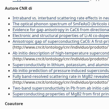
Autore CNR di
Intraband vs. interband scattering rate effects in neu
The optical phonon spectrum of SmFeAsO (Articolo in
Evidence for gap anisotropy in CaC6 from directional 
Electronic and structural properties of Li-Al co-doped
Anisotropic gap of superconducting CaC6: A first-princ
(http://www.cnr.it/ontology/cnr/individuo/prodotto
Ab initio description of high-temperature supercondu
(http://www.cnr.it/ontology/cnr/individuo/prodotto
Superconductivity in lithium, potassium, and aluminum
Ab initio prediction of pressure-induced superconduct
Fully band-resolved scattering rate in MgB2 revealed
(http://www.cnr.it/ontology/cnr/individuo/prodotto
Two-band superconductivity in Pb from ab initio calcul
Superconducting properties of MgB2 from first princip
Coautore