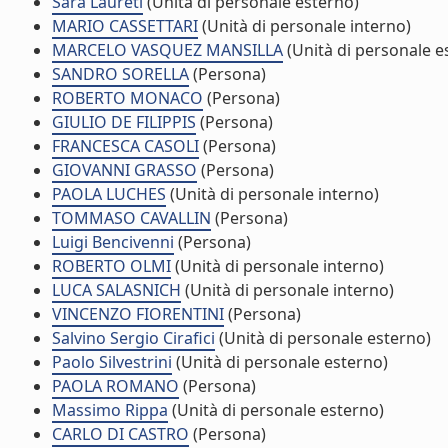
Sara Laureti
(Unità di personale esterno)
MARIO CASSETTARI
(Unità di personale interno)
MARCELO VASQUEZ MANSILLA
(Unità di personale e
SANDRO SORELLA
(Persona)
ROBERTO MONACO
(Persona)
GIULIO DE FILIPPIS
(Persona)
FRANCESCA CASOLI
(Persona)
GIOVANNI GRASSO
(Persona)
PAOLA LUCHES
(Unità di personale interno)
TOMMASO CAVALLIN
(Persona)
Luigi Bencivenni
(Persona)
ROBERTO OLMI
(Unità di personale interno)
LUCA SALASNICH
(Unità di personale interno)
VINCENZO FIORENTINI
(Persona)
Salvino Sergio Cirafici
(Unità di personale esterno)
Paolo Silvestrini
(Unità di personale esterno)
PAOLA ROMANO
(Persona)
Massimo Rippa
(Unità di personale esterno)
CARLO DI CASTRO
(Persona)