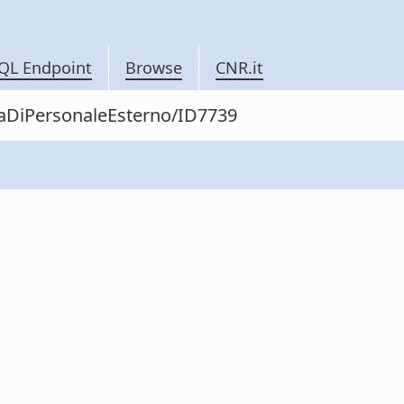
QL Endpoint
Browse
CNR.it
itaDiPersonaleEsterno/ID7739