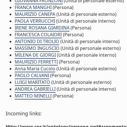
GIOVANNA FRONZONI
(Unità di personale esterno)
FRANCA MANGHI
(Persona)
MAURIZIO CANEPA
(Unità di personale esterno)
PAOLA VERRUCCHI
(Unità di personale interno)
IRENE ROSANA GIARDINA
(Persona)
FRANCESCA COLAIORI
(Persona)
ANTONIO DI TROLIO
(Unità di personale interno)
MASSIMO INGUSCIO
(Unità di personale esterno)
MILENA DE GIORGI
(Unità di personale interno)
MAURIZIO FERRETTI
(Persona)
Anna Maria Cucolo
(Unità di personale esterno)
PAOLO CALVANI
(Persona)
LUIGI MARITATO
(Unità di personale esterno)
ANDREA GABRIELLI
(Unità di personale interno)
MATTEO MINELLI
(Persona)
Incoming links:
Http://www.cnr.it/ontology/persone.owl#argomentoD