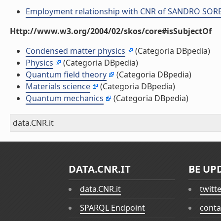
Employment relationship with CNR of SANDRO SOR
Http://www.w3.org/2004/02/skos/core#isSubjectOf
Condensed matter physics
(Categoria DBpedia)
Physics
(Categoria DBpedia)
Quantum field theory
(Categoria DBpedia)
Materials science
(Categoria DBpedia)
Quantum mechanics
(Categoria DBpedia)
data.CNR.it
DATA.CNR.IT
BE UP
data.CNR.it
twitt
SPARQL Endpoint
conta