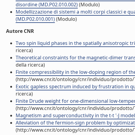
disordine (MD.P02.010.002)
(Modulo)
Modellizzazione di sistemi a molti corpi classici e qu
(MD.P02.010.001)
(Modulo)
Autore CNR
Two spin liquid phases in the spatially anisotropic tr
ricerca)
Theoretical constraints for the magnetic-dimer transi
della ricerca)
Finite compressibility in the low-doping region of the
(http://www.cnr.it/ontology/cnr/individuo/prodotto
Exotic gapless spectrum induced by frustration in qu
ricerca)
Finite Drude weight for one-dimensional low-tempera
(http://www.cnr.it/ontology/cnr/individuo/prodotto
Magnetism and superconductivity in the t-t '-J model (
Alleviation of the fermion-sign problem by optimizat
(http://www.cnr.it/ontology/cnr/individuo/prodotto