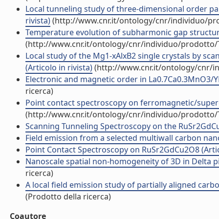
Local tunneling study of three-dimensional order par
rivista)
(http://www.cnr.it/ontology/cnr/individuo/p
Temperature evolution of subharmonic gap structures
(http://www.cnr.it/ontology/cnr/individuo/prodotto
Local study of the Mg1-xAlxB2 single crystals by sca
(Articolo in rivista)
(http://www.cnr.it/ontology/cnr/
Electronic and magnetic order in La0.7Ca0.3MnO3/YBa
ricerca)
Point contact spectroscopy on ferromagnetic/superco
(http://www.cnr.it/ontology/cnr/individuo/prodotto
Scanning Tunneling Spectroscopy on the RuSr2GdCu2
Field emission from a selected multiwall carbon nanot
Point Contact Spectroscopy on RuSr2GdCu2O8 (Artico
Nanoscale spatial non-homogeneity of 3D in Delta pi M
ricerca)
A local field emission study of partially aligned car
(Prodotto della ricerca)
Coautore