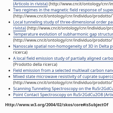
(Articolo in rivista)
(http://www.cnr.it/ontology/cnr/
Two regimes in the magnetic field response of super
(http://www.cnr.it/ontology/cnr/individuo/prodotto
Local tunneling study of three-dimensional order par
rivista)
(http://www.cnr.it/ontology/cnr/individuo/p
Temperature evolution of subharmonic gap structures
(http://www.cnr.it/ontology/cnr/individuo/prodotto
Nanoscale spatial non-homogeneity of 3D in Delta pi M
ricerca)
A local field emission study of partially aligned car
(Prodotto della ricerca)
Field emission from a selected multiwall carbon nanot
Mixed state microwave resistivity of cuprate supercon
(http://www.cnr.it/ontology/cnr/individuo/prodotto
Scanning Tunneling Spectroscopy on the RuSr2GdCu2
Point Contact Spectroscopy on RuSr2GdCu2O8 (Artico
Http://www.w3.org/2004/02/skos/core#isSubjectOf