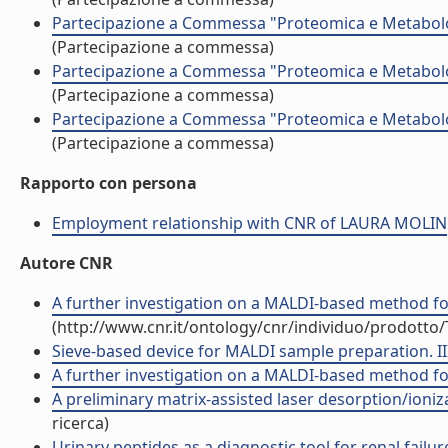
Partecipazione a Commessa "Proteomica e Metabolom
(Partecipazione a commessa)
Partecipazione a Commessa "Proteomica e Metabolom
(Partecipazione a commessa)
Partecipazione a Commessa "Proteomica e Metabolom
(Partecipazione a commessa)
Rapporto con persona
Employment relationship with CNR of LAURA MOLIN
Autore CNR
A further investigation on a MALDI-based method for 
(http://www.cnr.it/ontology/cnr/individuo/prodotto
Sieve-based device for MALDI sample preparation. III
A further investigation on a MALDI-based method for
A preliminary matrix-assisted laser desorption/ionizati
ricerca)
Urinary peptides as a diagnostic tool for renal failu