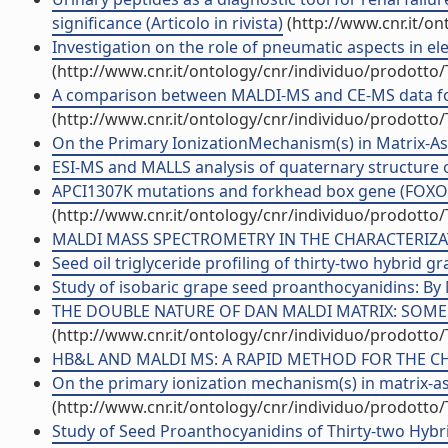
significance (Articolo in rivista)
(http://www.cnr.it/o
Investigation on the role of pneumatic aspects in ele
(http://www.cnr.it/ontology/cnr/individuo/prodotto
A comparison between MALDI-MS and CE-MS data for b
(http://www.cnr.it/ontology/cnr/individuo/prodotto
On the Primary IonizationMechanism(s) in Matrix-Assi
ESI-MS and MALLS analysis of quaternary structure o
APCI1307K mutations and forkhead box gene (FOXO1A):
(http://www.cnr.it/ontology/cnr/individuo/prodotto
MALDI MASS SPECTROMETRY IN THE CHARACTERIZATI
Seed oil triglyceride profiling of thirty-two hybrid gra
Study of isobaric grape seed proanthocyanidins: By M
THE DOUBLE NATURE OF DAN MALDI MATRIX: SOME E
(http://www.cnr.it/ontology/cnr/individuo/prodotto
HB&L AND MALDI MS: A RAPID METHOD FOR THE CHAR
On the primary ionization mechanism(s) in matrix-as
(http://www.cnr.it/ontology/cnr/individuo/prodotto
Study of Seed Proanthocyanidins of Thirty-two Hybr