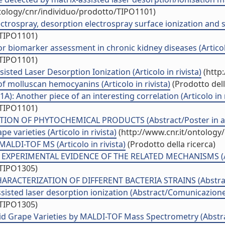
ntology/cnr/individuo/prodotto/TIPO1101)
ctrospray, desorption electrospray surface ionization and su
/TIPO1101)
iomarker assessment in chronic kidney diseases (Articolo 
/TIPO1101)
sted Laser Desorption Ionization (Articolo in rivista)
(http
f molluscan hemocyanins (Articolo in rivista)
(Prodotto dell
 Another piece of an interesting correlation (Articolo in r
/TIPO1101)
ON OF PHYTOCHEMICAL PRODUCTS (Abstract/Poster in att
pe varieties (Articolo in rivista)
(http://www.cnr.it/ontology
ALDI-TOF MS (Articolo in rivista)
(Prodotto della ricerca)
XPERIMENTAL EVIDENCE OF THE RELATED MECHANISMS (Abst
/TIPO1305)
ACTERIZATION OF DIFFERENT BACTERIA STRAINS (Abstract/
sisted laser desorption ionization (Abstract/Comunicazione 
/TIPO1305)
id Grape Varieties by MALDI-TOF Mass Spectrometry (Abstrac