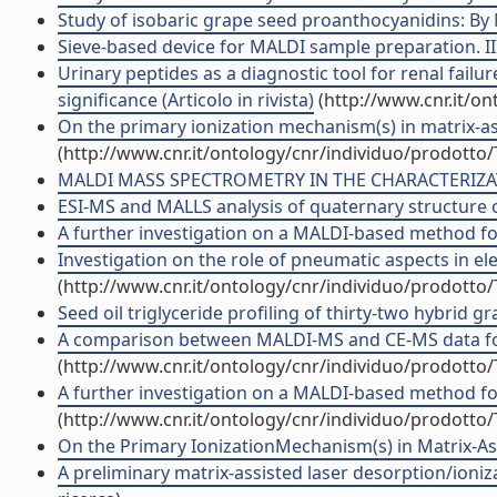
Study of isobaric grape seed proanthocyanidins: By M
Sieve-based device for MALDI sample preparation. III
Urinary peptides as a diagnostic tool for renal failu
significance (Articolo in rivista)
(http://www.cnr.it/o
On the primary ionization mechanism(s) in matrix-as
(http://www.cnr.it/ontology/cnr/individuo/prodotto
MALDI MASS SPECTROMETRY IN THE CHARACTERIZATI
ESI-MS and MALLS analysis of quaternary structure o
A further investigation on a MALDI-based method for
Investigation on the role of pneumatic aspects in ele
(http://www.cnr.it/ontology/cnr/individuo/prodotto
Seed oil triglyceride profiling of thirty-two hybrid gra
A comparison between MALDI-MS and CE-MS data for b
(http://www.cnr.it/ontology/cnr/individuo/prodotto
A further investigation on a MALDI-based method for 
(http://www.cnr.it/ontology/cnr/individuo/prodotto
On the Primary IonizationMechanism(s) in Matrix-Assi
A preliminary matrix-assisted laser desorption/ionizati