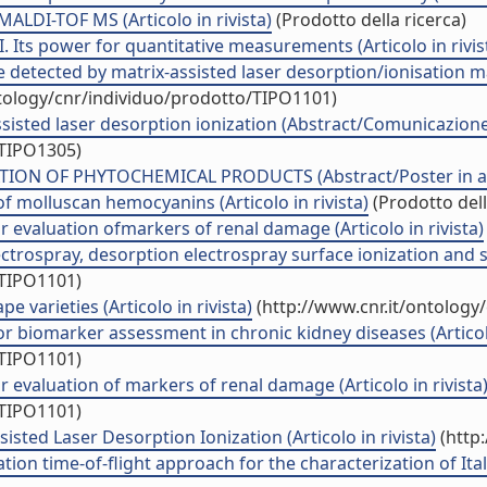
ALDI-TOF MS (Articolo in rivista)
(Prodotto della ricerca)
. Its power for quantitative measurements (Articolo in rivis
re detected by matrix-assisted laser desorption/ionisation m
ntology/cnr/individuo/prodotto/TIPO1101)
sisted laser desorption ionization (Abstract/Comunicazione 
/TIPO1305)
ON OF PHYTOCHEMICAL PRODUCTS (Abstract/Poster in att
f molluscan hemocyanins (Articolo in rivista)
(Prodotto dell
 evaluation ofmarkers of renal damage (Articolo in rivista)
ctrospray, desorption electrospray surface ionization and su
/TIPO1101)
pe varieties (Articolo in rivista)
(http://www.cnr.it/ontology
iomarker assessment in chronic kidney diseases (Articolo 
/TIPO1101)
evaluation of markers of renal damage (Articolo in rivista
/TIPO1101)
sted Laser Desorption Ionization (Articolo in rivista)
(http
on time-of-flight approach for the characterization of Italian