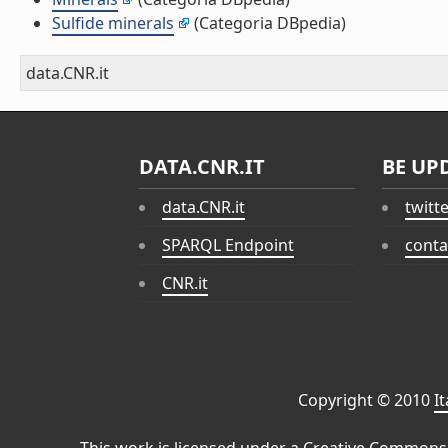
Sulfide minerals
(Categoria DBpedia)
data.CNR.it
DATA.CNR.IT
BE UP
data.CNR.it
twitt
SPARQL Endpoint
conta
CNR.it
Copyright © 2010
I