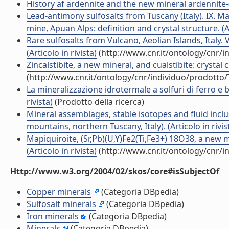
History af ardennite and the new mineral ardennite-(V)
Lead-antimony sulfosalts from Tuscany (Italy). IX. 
mine, Apuan Alps: definition and crystal structure. (Ar
Rare sulfosalts from Vulcano, Aeolian Islands, Italy.
(Articolo in rivista)
(http://www.cnr.it/ontology/cnr/
Zincalstibite, a new mineral, and cualstibite: crystal 
(http://www.cnr.it/ontology/cnr/individuo/prodotto
La mineralizzazione idrotermale a solfuri di ferro e ba
rivista)
(Prodotto della ricerca)
Mineral assemblages, stable isotopes and fluid inclu
mountains, northern Tuscany, Italy). (Articolo in rivis
Mapiquiroite, (Sr,Pb)(U,Y)Fe2(Ti,Fe3+) 18O38, a new 
(Articolo in rivista)
(http://www.cnr.it/ontology/cnr/
Http://www.w3.org/2004/02/skos/core#isSubjectOf
Copper minerals
(Categoria DBpedia)
Sulfosalt minerals
(Categoria DBpedia)
Iron minerals
(Categoria DBpedia)
Minerals
(Categoria DBpedia)