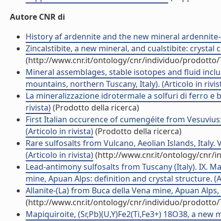
Autore CNR di
History af ardennite and the new mineral ardennite-(V)
Zincalstibite, a new mineral, and cualstibite: crystal 
(http://www.cnr.it/ontology/cnr/individuo/prodotto
Mineral assemblages, stable isotopes and fluid inclu
mountains, northern Tuscany, Italy). (Articolo in rivis
La mineralizzazione idrotermale a solfuri di ferro e ba
rivista)
(Prodotto della ricerca)
First Italian occurence of cumengéite from Vesuvius:
(Articolo in rivista)
(Prodotto della ricerca)
Rare sulfosalts from Vulcano, Aeolian Islands, Italy.
(Articolo in rivista)
(http://www.cnr.it/ontology/cnr/
Lead-antimony sulfosalts from Tuscany (Italy). IX. 
mine, Apuan Alps: definition and crystal structure. (Ar
Allanite-(La) from Buca della Vena mine, Apuan Alps, I
(http://www.cnr.it/ontology/cnr/individuo/prodotto
Mapiquiroite, (Sr,Pb)(U,Y)Fe2(Ti,Fe3+) 18O38, a new 