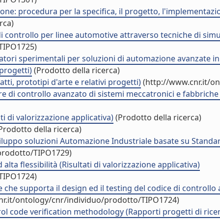
e: procedura per la specifica, il progetto, l'implementazion
rca)
 controllo per linee automotive attraverso tecniche di simu
/TIPO1725)
tori sperimentali per soluzioni di automazione avanzate in 
progetti)
(Prodotto della ricerca)
, prototipi d'arte e relativi progetti)
(http://www.cnr.it/o
e di controllo avanzato di sistemi meccatronici e fabbriche a
 di valorizzazione applicativa)
(Prodotto della ricerca)
Prodotto della ricerca)
ppo soluzioni Automazione Industriale basate su Standard I
/prodotto/TIPO1729)
alta flessibilità (Risultati di valorizzazione applicativa)
/TIPO1724)
che supporta il design ed il testing del codice di controllo
nr.it/ontology/cnr/individuo/prodotto/TIPO1724)
l code verification methodology (Rapporti progetti di rice