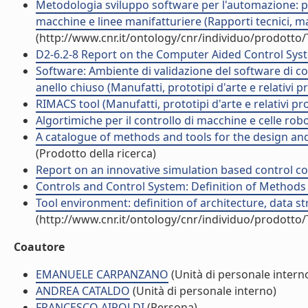
Metodologia sviluppo software per l'automazione: proc
macchine e linee manifatturiere (Rapporti tecnici, m
(http://www.cnr.it/ontology/cnr/individuo/prodotto
D2-6.2-8 Report on the Computer Aided Control Syste
Software: Ambiente di validazione del software di con
anello chiuso (Manufatti, prototipi d'arte e relativi p
RIMACS tool (Manufatti, prototipi d'arte e relativi pro
Algortimiche per il controllo di macchine e celle robot
A catalogue of methods and tools for the design and
(Prodotto della ricerca)
Report on an innovative simulation based control cod
Controls and Control System: Definition of Methods a
Tool environment: definition of architecture, data st
(http://www.cnr.it/ontology/cnr/individuo/prodotto
Coautore
EMANUELE CARPANZANO
(Unità di personale intern
ANDREA CATALDO
(Unità di personale interno)
FRANCESCO AIROLDI
(Persona)