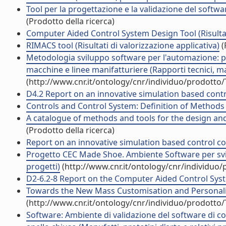
Tool per la progettazione e la validazione del softwar
(Prodotto della ricerca)
Computer Aided Control System Design Tool (Risultati
RIMACS tool (Risultati di valorizzazione applicativa)
(
Metodologia sviluppo software per l'automazione: proc
macchine e linee manifatturiere (Rapporti tecnici, m
(http://www.cnr.it/ontology/cnr/individuo/prodotto
D4.2 Report on an innovative simulation based contro
Controls and Control System: Definition of Methods a
A catalogue of methods and tools for the design and
(Prodotto della ricerca)
Report on an innovative simulation based control cod
Progetto CEC Made Shoe. Ambiente Software per svilu
progetti)
(http://www.cnr.it/ontology/cnr/individuo
D2-6.2-8 Report on the Computer Aided Control Syste
Towards the New Mass Customisation and Personalis
(http://www.cnr.it/ontology/cnr/individuo/prodotto
Software: Ambiente di validazione del software di con