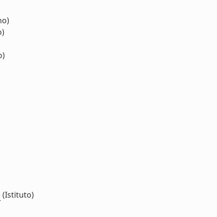
no)
o)
o)
)
(Istituto)