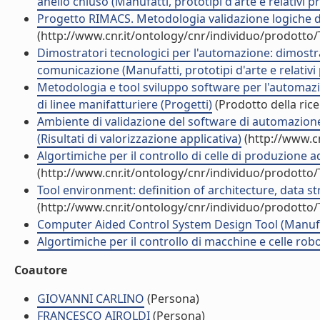
anello chiuso (Manufatti, prototipi d'arte e relativi p
Progetto RIMACS. Metodologia validazione logiche di
(http://www.cnr.it/ontology/cnr/individuo/prodotto
Dimostratori tecnologici per l'automazione: dimostra
comunicazione (Manufatti, prototipi d'arte e relativi 
Metodologia e tool sviluppo software per l'automazion
di linee manifatturiere (Progetti)
(Prodotto della rice
Ambiente di validazione del software di automazione 
(Risultati di valorizzazione applicativa)
(http://www.c
Algortimiche per il controllo di celle di produzione ad 
(http://www.cnr.it/ontology/cnr/individuo/prodotto
Tool environment: definition of architecture, data st
(http://www.cnr.it/ontology/cnr/individuo/prodotto
Computer Aided Control System Design Tool (Manufatti
Algortimiche per il controllo di macchine e celle robot
Coautore
GIOVANNI CARLINO
(Persona)
FRANCESCO AIROLDI
(Persona)