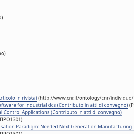
o)
no)
icolo in rivista)
(http://www.cnr.it/ontology/cnr/individu
oftware for industrial dcs (Contributo in atti di convegno)
(P
l Control Applications (Contributo in atti di convegno)
/TIPO1301)
ation Paradigm: Needed Next Generation Manufacturing Te
/TIPO1301)