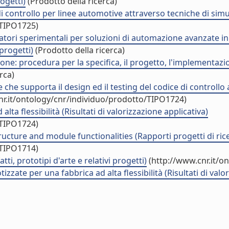
rogetti)
(Prodotto della ricerca)
 controllo per linee automotive attraverso tecniche di simu
/TIPO1725)
tori sperimentali per soluzioni di automazione avanzate in 
progetti)
(Prodotto della ricerca)
e: procedura per la specifica, il progetto, l'implementazion
rca)
che supporta il design ed il testing del codice di controllo
nr.it/ontology/cnr/individuo/prodotto/TIPO1724)
alta flessibilità (Risultati di valorizzazione applicativa)
/TIPO1724)
ructure and module functionalities (Rapporti progetti di ric
/TIPO1714)
, prototipi d'arte e relativi progetti)
(http://www.cnr.it/o
izzate per una fabbrica ad alta flessibilità (Risultati di valo