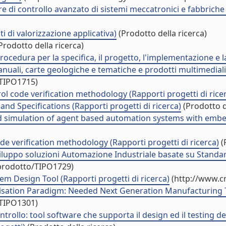
e di controllo avanzato di sistemi meccatronici e fabbriche a
 di valorizzazione applicativa)
(Prodotto della ricerca)
Prodotto della ricerca)
edura per la specifica, il progetto, l'implementazione e la 
anuali, carte geologiche e tematiche e prodotti multimediali
/TIPO1715)
l code verification methodology (Rapporti progetti di rice
nd Specifications (Rapporti progetti di ricerca)
(Prodotto d
 simulation of agent based automation systems with embedd
e verification methodology (Rapporti progetti di ricerca)
(
ppo soluzioni Automazione Industriale basate su Standard I
/prodotto/TIPO1729)
m Design Tool (Rapporti progetti di ricerca)
(http://www.cn
ation Paradigm: Needed Next Generation Manufacturing Te
/TIPO1301)
trollo: tool software che supporta il design ed il testing de