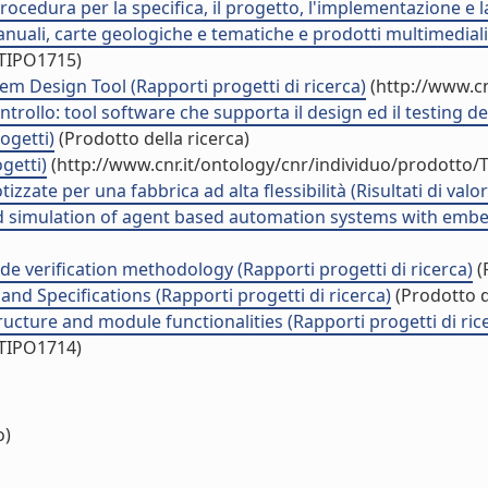
edura per la specifica, il progetto, l'implementazione e la 
anuali, carte geologiche e tematiche e prodotti multimediali
/TIPO1715)
m Design Tool (Rapporti progetti di ricerca)
(http://www.cn
trollo: tool software che supporta il design ed il testing de
rogetti)
(Prodotto della ricerca)
getti)
(http://www.cnr.it/ontology/cnr/individuo/prodotto/
izzate per una fabbrica ad alta flessibilità (Risultati di valo
 simulation of agent based automation systems with embedd
e verification methodology (Rapporti progetti di ricerca)
(
nd Specifications (Rapporti progetti di ricerca)
(Prodotto d
ructure and module functionalities (Rapporti progetti di ric
/TIPO1714)
o)