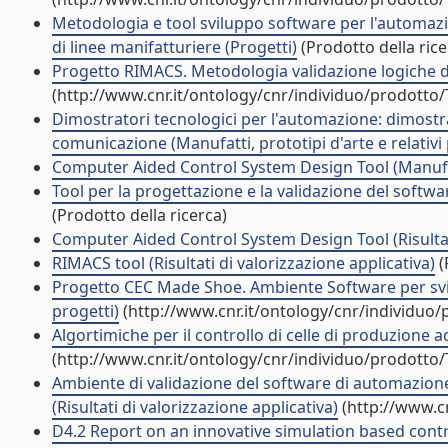
Metodologia e tool sviluppo software per l'automazion
di linee manifatturiere (Progetti)
(Prodotto della rice
Progetto RIMACS. Metodologia validazione logiche di
(http://www.cnr.it/ontology/cnr/individuo/prodotto
Dimostratori tecnologici per l'automazione: dimostra
comunicazione (Manufatti, prototipi d'arte e relativi 
Computer Aided Control System Design Tool (Manufatti
Tool per la progettazione e la validazione del softwar
(Prodotto della ricerca)
Computer Aided Control System Design Tool (Risultati
RIMACS tool (Risultati di valorizzazione applicativa)
(
Progetto CEC Made Shoe. Ambiente Software per svilu
progetti)
(http://www.cnr.it/ontology/cnr/individuo
Algortimiche per il controllo di celle di produzione ad 
(http://www.cnr.it/ontology/cnr/individuo/prodotto
Ambiente di validazione del software di automazione 
(Risultati di valorizzazione applicativa)
(http://www.c
D4.2 Report on an innovative simulation based contro