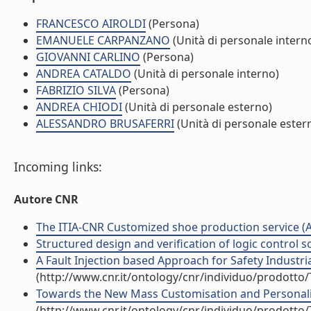
FRANCESCO AIROLDI
(Persona)
EMANUELE CARPANZANO
(Unità di personale intern
GIOVANNI CARLINO
(Persona)
ANDREA CATALDO
(Unità di personale interno)
FABRIZIO SILVA
(Persona)
ANDREA CHIODI
(Unità di personale esterno)
ALESSANDRO BRUSAFERRI
(Unità di personale ester
Incoming links:
Autore CNR
The ITIA-CNR Customized shoe production service (Art
Structured design and verification of logic control s
A Fault Injection based Approach for Safety Industria
(http://www.cnr.it/ontology/cnr/individuo/prodotto
Towards the New Mass Customisation and Personalis
(http://www.cnr.it/ontology/cnr/individuo/prodotto