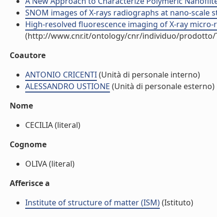
A New Approach to Characterize Polymeric Nanofilte
SNOM images of X-rays radiographs at nano-scale store
High-resolved fluorescence imaging of X-ray micro-r
(http://www.cnr.it/ontology/cnr/individuo/prodotto
Coautore
ANTONIO CRICENTI
(Unità di personale interno)
ALESSANDRO USTIONE
(Unità di personale esterno)
Nome
CECILIA (literal)
Cognome
OLIVA (literal)
Afferisce a
Institute of structure of matter (ISM)
(Istituto)