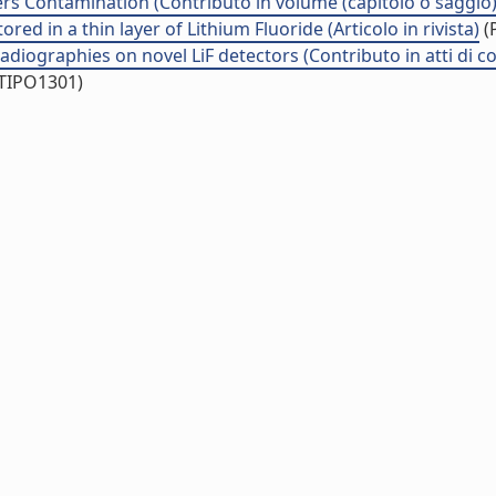
rs Contamination (Contributo in volume (capitolo o saggio)
d in a thin layer of Lithium Fluoride (Articolo in rivista)
(P
adiographies on novel LiF detectors (Contributo in atti di 
/TIPO1301)