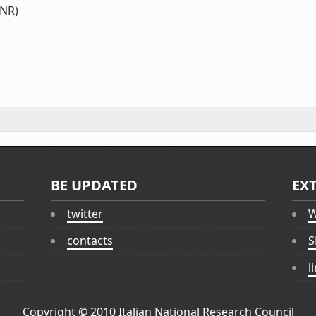
CNR)
BE UPDATED
EX
twitter
W
contacts
S
l
Copyright © 2010
Italian National Research Council