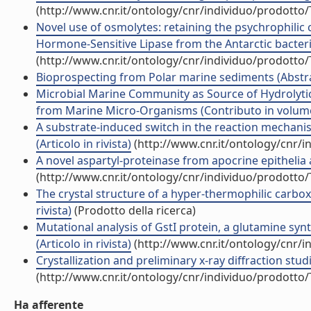
(http://www.cnr.it/ontology/cnr/individuo/prodotto
Novel use of osmolytes: retaining the psychrophilic
Hormone-Sensitive Lipase from the Antarctic bacteri
(http://www.cnr.it/ontology/cnr/individuo/prodotto
Bioprospecting from Polar marine sediments (Abstrac
Microbial Marine Community as Source of Hydrolyti
from Marine Micro-Organisms (Contributo in volume 
A substrate-induced switch in the reaction mechanis
(Articolo in rivista)
(http://www.cnr.it/ontology/cnr/
A novel aspartyl-proteinase from apocrine epithelia a
(http://www.cnr.it/ontology/cnr/individuo/prodotto
The crystal structure of a hyper-thermophilic carbo
rivista)
(Prodotto della ricerca)
Mutational analysis of GstI protein, a glutamine sy
(Articolo in rivista)
(http://www.cnr.it/ontology/cnr/
Crystallization and preliminary x-ray diffraction studi
(http://www.cnr.it/ontology/cnr/individuo/prodotto
Ha afferente