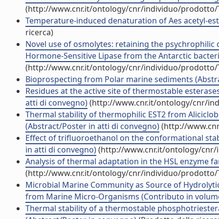
(http://www.cnr.it/ontology/cnr/individuo/prodotto
Temperature-induced denaturation of Aes acetyl-estera
ricerca)
Novel use of osmolytes: retaining the psychrophilic
Hormone-Sensitive Lipase from the Antarctic bacteri
(http://www.cnr.it/ontology/cnr/individuo/prodotto
Bioprospecting from Polar marine sediments (Abstrac
Residues at the active site of thermostable esterases 
atti di convegno)
(http://www.cnr.it/ontology/cnr/i
Thermal stability of thermophilic EST2 from Alicicloba
(Abstract/Poster in atti di convegno)
(http://www.cnr
Effect of trifluoroethanol on the conformational stab
in atti di convegno)
(http://www.cnr.it/ontology/cnr
Analysis of thermal adaptation in the HSL enzyme fam
(http://www.cnr.it/ontology/cnr/individuo/prodotto
Microbial Marine Community as Source of Hydrolyti
from Marine Micro-Organisms (Contributo in volume 
Thermal stability of a thermostable phosphotriester