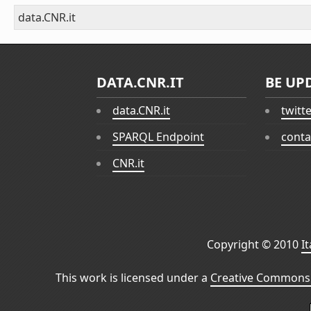
data.CNR.it
DATA.CNR.IT
BE UP
data.CNR.it
twitt
SPARQL Endpoint
conta
CNR.it
Copyright © 2010
I
This work is licensed under a
Creative Commons 