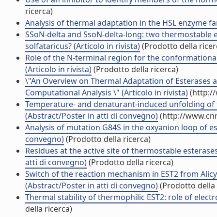
ricerca)
Analysis of thermal adaptation in the HSL enzyme fami
SSoN-delta and SsoN-delta-long: two thermostable 
solfataricus? (Articolo in rivista)
(Prodotto della ricer
Role of the N-terminal region for the conformational 
(Articolo in rivista)
(Prodotto della ricerca)
\"An Overview on Thermal Adaptation of Esterases a
Computational Analysis \" (Articolo in rivista)
(http:/
Temperature- and denaturant-induced unfolding of 
(Abstract/Poster in atti di convegno)
(http://www.cnr
Analysis of mutation G84S in the oxyanion loop of est
convegno)
(Prodotto della ricerca)
Residues at the active site of thermostable esterases 
atti di convegno)
(Prodotto della ricerca)
Switch of the reaction mechanism in EST2 from Alicycl
(Abstract/Poster in atti di convegno)
(Prodotto della 
Thermal stability of thermophilic EST2: role of electr
della ricerca)