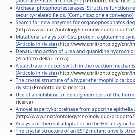
(Abstract/Poster in convegno)
(Prodotto della ricerc
Archaeal phosphotriesterases: Structure function re
security-related fields. (Comunicazione a convegno)
Search for new enzymes for organophosphates deg
(http://www.cnr.it/ontology/cnr/individuo/prodotto
Mutational analysis of GstI protein, a glutamine sy
(Articolo in rivista)
(http://www.cnr.it/ontology/cnr/
Denaturing action of urea and guanidine hydrochlori
(Prodotto della ricerca)
A substrate-induced switch in the reaction mechanis
(Articolo in rivista)
(http://www.cnr.it/ontology/cnr/
The crystal structure of a hyper-thermophilic carbo
rivista)
(Prodotto della ricerca)
Use of an inhibitor to identify members of the hormone
ricerca)
A novel aspartyl-proteinase from apocrine epithelia a
(http://www.cnr.it/ontology/cnr/individuo/prodotto
Analysis of thermal adaptation in the HSL enzyme fami
The crystal structure of an EST2 mutant unveils stru