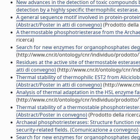
New advances in the detection of toxic compounds
detection by a highly specific thermophilic esterase.
A general sequence motif involved in protein-protein 
(Abstract/Poster in atti di convegno)
(Prodotto della 
A thermostable phosphotriesterase from the Archaeo
ricerca)
Search for new enzymes for organophosphates deg
(http://www.cnr.it/ontology/cnr/individuo/prodotto
Residues at the active site of thermostable esterases 
atti di convegno)
(http://www.cnr.it/ontology/cnr/i
Thermal stability of thermophilic EST2 from Alicicloba
(Abstract/Poster in atti di convegno)
(http://www.cnr
Analysis of thermal adaptation in the HSL enzyme fam
(http://www.cnr.it/ontology/cnr/individuo/prodotto
Thermal stability of a thermostable phosphotriester
(Abstract/Poster in convegno)
(Prodotto della ricerc
Archaeal phosphotriesterases: Structure function re
security-related fields. (Comunicazione a convegno)
Search for new enzymes for organophosphates deg