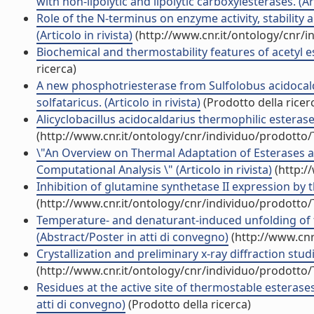
with non-lipolytic and lipolytic carboxylesterases. (Art
Role of the N-terminus on enzyme activity, stability 
(Articolo in rivista)
(http://www.cnr.it/ontology/cnr/
Biochemical and thermostability features of acetyl est
ricerca)
A new phosphotriesterase from Sulfolobus acidocal
solfataricus. (Articolo in rivista)
(Prodotto della ricer
Alicyclobacillus acidocaldarius thermophilic esterase 
(http://www.cnr.it/ontology/cnr/individuo/prodotto
\"An Overview on Thermal Adaptation of Esterases a
Computational Analysis \" (Articolo in rivista)
(http:/
Inhibition of glutamine synthetase II expression by th
(http://www.cnr.it/ontology/cnr/individuo/prodotto
Temperature- and denaturant-induced unfolding of 
(Abstract/Poster in atti di convegno)
(http://www.cnr
Crystallization and preliminary x-ray diffraction studi
(http://www.cnr.it/ontology/cnr/individuo/prodotto
Residues at the active site of thermostable esterases 
atti di convegno)
(Prodotto della ricerca)