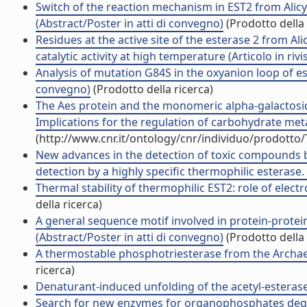
Switch of the reaction mechanism in EST2 from Alicycl
(Abstract/Poster in atti di convegno)
(Prodotto della 
Residues at the active site of the esterase 2 from Ali
catalytic activity at high temperature (Articolo in rivi
Analysis of mutation G84S in the oxyanion loop of est
convegno)
(Prodotto della ricerca)
The Aes protein and the monomeric alpha-galactosid
Implications for the regulation of carbohydrate metab
(http://www.cnr.it/ontology/cnr/individuo/prodotto
New advances in the detection of toxic compounds
detection by a highly specific thermophilic esterase.
Thermal stability of thermophilic EST2: role of electr
della ricerca)
A general sequence motif involved in protein-protein 
(Abstract/Poster in atti di convegno)
(Prodotto della 
A thermostable phosphotriesterase from the Archaeo
ricerca)
Denaturant-induced unfolding of the acetyl-esterase f
Search for new enzymes for organophosphates deg