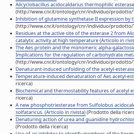
Alicyclobacillus acidocaldarius thermophilic esterase 
(http://www.cnr.it/ontology/cnr/individuo/prodotto
Inhibition of glutamine synthetase II expression by th
(http://www.cnr.it/ontology/cnr/individuo/prodotto
Residues at the active site of the esterase 2 from Ali
catalytic activity at high temperature (Articolo in rivi
The Aes protein and the monomeric alpha-galactosid
Implications for the regulation of carbohydrate metab
(http://www.cnr.it/ontology/cnr/individuo/prodotto
Denaturant-induced unfolding of the acetyl-esterase f
Temperature-induced denaturation of Aes acetyl-estera
ricerca)
Biochemical and thermostability features of acetyl est
ricerca)
A new phosphotriesterase from Sulfolobus acidocal
solfataricus. (Articolo in rivista)
(Prodotto della ricer
Denaturing action of urea and guanidine hydrochlori
(Prodotto della ricerca)
Use of an inhibitor to identify members of the hormone