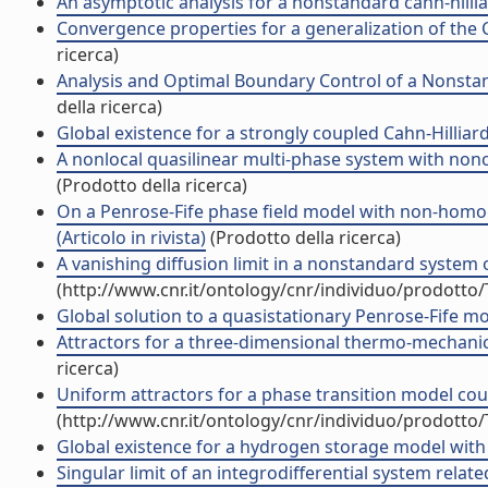
An asymptotic analysis for a nonstandard cahn-hilliard
Convergence properties for a generalization of the Ca
ricerca)
Analysis and Optimal Boundary Control of a Nonstand
della ricerca)
Global existence for a strongly coupled Cahn-Hilliard 
A nonlocal quasilinear multi-phase system with noncon
(Prodotto della ricerca)
On a Penrose-Fife phase field model with non-ho
(Articolo in rivista)
(Prodotto della ricerca)
A vanishing diffusion limit in a nonstandard system of
(http://www.cnr.it/ontology/cnr/individuo/prodotto
Global solution to a quasistationary Penrose-Fife mode
Attractors for a three-dimensional thermo-mechanica
ricerca)
Uniform attractors for a phase transition model co
(http://www.cnr.it/ontology/cnr/individuo/prodotto
Global existence for a hydrogen storage model with fu
Singular limit of an integrodifferential system related