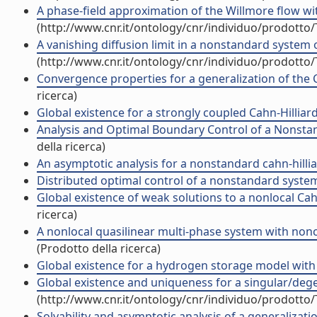
A phase-field approximation of the Willmore flow wit
(http://www.cnr.it/ontology/cnr/individuo/prodotto
A vanishing diffusion limit in a nonstandard system of
(http://www.cnr.it/ontology/cnr/individuo/prodotto
Convergence properties for a generalization of the Ca
ricerca)
Global existence for a strongly coupled Cahn-Hilliard 
Analysis and Optimal Boundary Control of a Nonstand
della ricerca)
An asymptotic analysis for a nonstandard cahn-hilliard
Distributed optimal control of a nonstandard system o
Global existence of weak solutions to a nonlocal Cahn
ricerca)
A nonlocal quasilinear multi-phase system with noncon
(Prodotto della ricerca)
Global existence for a hydrogen storage model with fu
Global existence and uniqueness for a singular/degene
(http://www.cnr.it/ontology/cnr/individuo/prodotto
Solvability and asymptotic analysis of a generalizatio