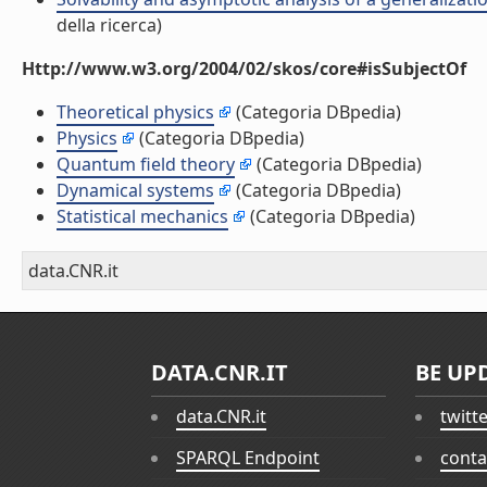
della ricerca)
Http://www.w3.org/2004/02/skos/core#isSubjectOf
Theoretical physics
(Categoria DBpedia)
Physics
(Categoria DBpedia)
Quantum field theory
(Categoria DBpedia)
Dynamical systems
(Categoria DBpedia)
Statistical mechanics
(Categoria DBpedia)
data.CNR.it
DATA.CNR.IT
BE UP
data.CNR.it
twitt
SPARQL Endpoint
conta