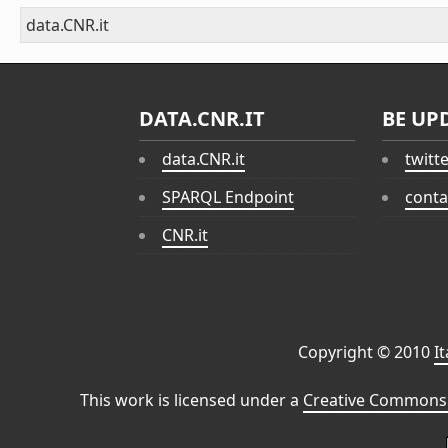
data.CNR.it
DATA.CNR.IT
BE UP
data.CNR.it
twitt
SPARQL Endpoint
conta
CNR.it
Copyright © 2010
I
This work is licensed under a
Creative Commons 