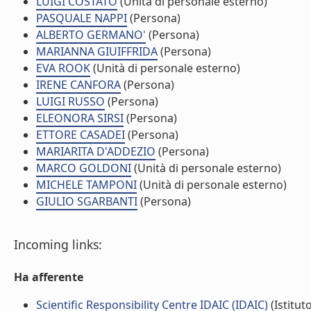
LUIGI COSTATO
(Unità di personale esterno)
PASQUALE NAPPI
(Persona)
ALBERTO GERMANO'
(Persona)
MARIANNA GIUIFFRIDA
(Persona)
EVA ROOK
(Unità di personale esterno)
IRENE CANFORA
(Persona)
LUIGI RUSSO
(Persona)
ELEONORA SIRSI
(Persona)
ETTORE CASADEI
(Persona)
MARIARITA D'ADDEZIO
(Persona)
MARCO GOLDONI
(Unità di personale esterno)
MICHELE TAMPONI
(Unità di personale esterno)
GIULIO SGARBANTI
(Persona)
Incoming links:
Ha afferente
Scientific Responsibility Centre IDAIC (IDAIC)
(Istitut