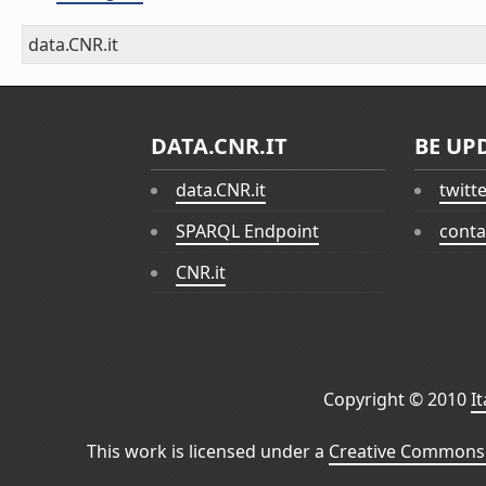
data.CNR.it
DATA.CNR.IT
BE UP
data.CNR.it
twitt
SPARQL Endpoint
conta
CNR.it
Copyright © 2010
I
This work is licensed under a
Creative Commons 