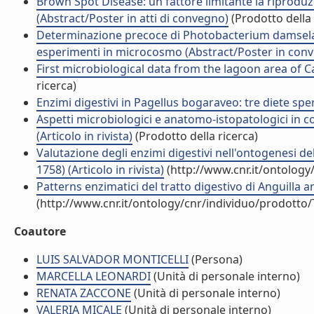
Brown Spot Disease: un fattore limitante la riproduz
(Abstract/Poster in atti di convegno)
(Prodotto della 
Determinazione precoce di Photobacterium damselae s
esperimenti in microcosmo (Abstract/Poster in con
First microbiological data from the lagoon area of 
ricerca)
Enzimi digestivi in Pagellus bogaraveo: tre diete sper
Aspetti microbiologici e anatomo-istopatologici in co
(Articolo in rivista)
(Prodotto della ricerca)
Valutazione degli enzimi digestivi nell'ontogenesi del
1758) (Articolo in rivista)
(http://www.cnr.it/ontology
Patterns enzimatici del tratto digestivo di Anguilla a
(http://www.cnr.it/ontology/cnr/individuo/prodotto
Coautore
LUIS SALVADOR MONTICELLI
(Persona)
MARCELLA LEONARDI
(Unità di personale interno)
RENATA ZACCONE
(Unità di personale interno)
VALERIA MICALE
(Unità di personale interno)