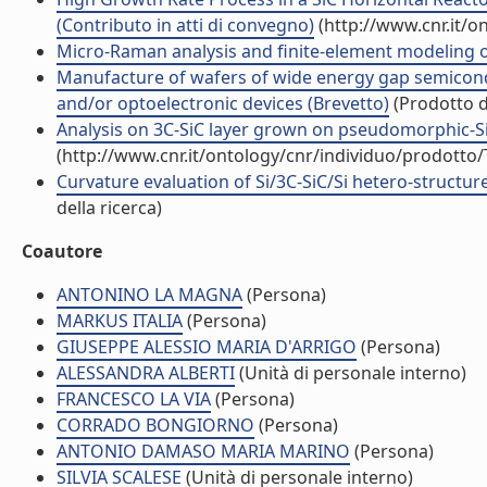
(Contributo in atti di convegno)
(http://www.cnr.it/o
Micro-Raman analysis and finite-element modeling of 
Manufacture of wafers of wide energy gap semiconduc
and/or optoelectronic devices (Brevetto)
(Prodotto de
Analysis on 3C-SiC layer grown on pseudomorphic-Si/S
(http://www.cnr.it/ontology/cnr/individuo/prodotto
Curvature evaluation of Si/3C-SiC/Si hetero-structur
della ricerca)
Coautore
ANTONINO LA MAGNA
(Persona)
MARKUS ITALIA
(Persona)
GIUSEPPE ALESSIO MARIA D'ARRIGO
(Persona)
ALESSANDRA ALBERTI
(Unità di personale interno)
FRANCESCO LA VIA
(Persona)
CORRADO BONGIORNO
(Persona)
ANTONIO DAMASO MARIA MARINO
(Persona)
SILVIA SCALESE
(Unità di personale interno)