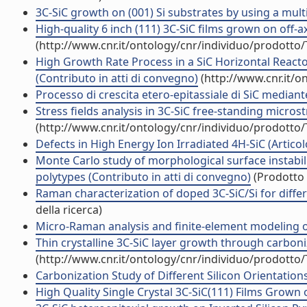
3C-SiC growth on (001) Si substrates by using a multil
High-quality 6 inch (111) 3C-SiC films grown on off-axi
(http://www.cnr.it/ontology/cnr/individuo/prodotto
High Growth Rate Process in a SiC Horizontal Reactor
(Contributo in atti di convegno)
(http://www.cnr.it/o
Processo di crescita etero-epitassiale di SiC mediant
Stress fields analysis in 3C-SiC free-standing micros
(http://www.cnr.it/ontology/cnr/individuo/prodotto
Defects in High Energy Ion Irradiated 4H-SiC (Articolo
Monte Carlo study of morphological surface instabil
polytypes (Contributo in atti di convegno)
(Prodotto 
Raman characterization of doped 3C-SiC/Si for differen
della ricerca)
Micro-Raman analysis and finite-element modeling of 
Thin crystalline 3C-SiC layer growth through carboniza
(http://www.cnr.it/ontology/cnr/individuo/prodotto
Carbonization Study of Different Silicon Orientations 
High Quality Single Crystal 3C-SiC(111) Films Grown on