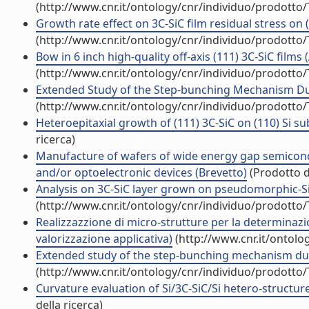
(http://www.cnr.it/ontology/cnr/individuo/prodotto
Growth rate effect on 3C-SiC film residual stress on (1
(http://www.cnr.it/ontology/cnr/individuo/prodotto
Bow in 6 inch high-quality off-axis (111) 3C-SiC films (A
(http://www.cnr.it/ontology/cnr/individuo/prodotto
Extended Study of the Step-bunching Mechanism Duri
(http://www.cnr.it/ontology/cnr/individuo/prodotto
Heteroepitaxial growth of (111) 3C-SiC on (110) Si sub
ricerca)
Manufacture of wafers of wide energy gap semiconduc
and/or optoelectronic devices (Brevetto)
(Prodotto de
Analysis on 3C-SiC layer grown on pseudomorphic-Si/S
(http://www.cnr.it/ontology/cnr/individuo/prodotto
Realizzazzione di micro-strutture per la determinazion
valorizzazione applicativa)
(http://www.cnr.it/ontolo
Extended study of the step-bunching mechanism durin
(http://www.cnr.it/ontology/cnr/individuo/prodotto
Curvature evaluation of Si/3C-SiC/Si hetero-structur
della ricerca)