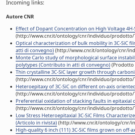
Incoming links:
Autore CNR
Effect of Dopant Concentration on High Voltage 4H-S
(http://www.cnr.it/ontology/cnr/individuo/prodotto
Optical characterization of bulk mobility in 3C-SiC f
atti di convegno)
(http://www.cnr.it/ontology/cnr/i
Monte Carlo study of morphological surface instabil
polytypes (Contributo in atti di convegno)
(Prodotto 
Thin crystalline 3C-SiC layer growth through carboniza
(http://www.cnr.it/ontology/cnr/individuo/prodotto
Heteroepitaxy of 3C-SiC on different on-axis oriented 
(http://www.cnr.it/ontology/cnr/individuo/prodotto
Preferential oxidation of stacking faults in epitaxial of
(http://www.cnr.it/ontology/cnr/individuo/prodotto
Low Stress Heteroepitaxial 3C-SiC Films Characteriz
(Articolo in rivista)
(http://www.cnr.it/ontology/cnr/
High-quality 6 inch (111) 3C-SiC films grown on off-axi