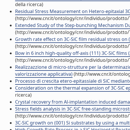
della ricerca)
Residual Stress Measurement on Hetero-epitaxial 3C-Si
(http://www.cnr.it/ontology/cnr/individuo/prodotto
Extended Study of the Step-bunching Mechanism Duri
(http://www.cnr.it/ontology/cnr/individuo/prodotto
Growth rate effect on 3C-SiC film residual stress on (1
(http://www.cnr.it/ontology/cnr/individuo/prodotto
Bow in 6 inch high-quality off-axis (111) 3C-SiC films (A
(http://www.cnr.it/ontology/cnr/individuo/prodotto
Realizzazzione di micro-strutture per la determinazion
valorizzazione applicativa)
(http://www.cnr.it/ontolo
Processo di crescita etero-epitassiale di SiC mediant
Consideration on the thermal expansion of 3C-SiC epita
ricerca)
Crystal recovery from Al-implantation induced damagin
Stress fields analysis in 3C-SiC free-standing micros
(http://www.cnr.it/ontology/cnr/individuo/prodotto
3C-SiC growth on (001) Si substrates by using a multil
High Growth Rate Process in a SiC Horizontal Reactor