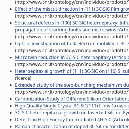
(http://www.cnr.it/ontology/cnr/individuo/prodotto
Effect of the miscut direction in (111) 3C-SiC film grow
(http://www.cnr.it/ontology/cnr/individuo/prodotto
Structural defects in (100) 3C-SiC heteroepitaxy: In
propagation of stacking faults and microtwins (Artico
(http://www.cnr.it/ontology/cnr/individuo/prodotto
Optical investigation of bulk electron mobility in 3C-S
(http://www.cnr.it/ontology/cnr/individuo/prodotto
Microtwin reduction in 3C-SiC heteroepitaxy (Articolo 
(http://www.cnr.it/ontology/cnr/individuo/prodotto
Heteroepitaxial growth of (111) 3C-SiC on (110) Si sub
ricerca)
Extended study of the step-bunching mechanism durin
(http://www.cnr.it/ontology/cnr/individuo/prodotto
Carbonization Study of Different Silicon Orientations 
High Quality Single Crystal 3C-SiC(111) Films Grown on
3C-SiC heteroepitaxial growth on Inverted Silicon Pyra
Defects in High Energy Ion Irradiated 4H-SiC (Articolo
Raman characterization of doped 3C-SiC/Si for differen