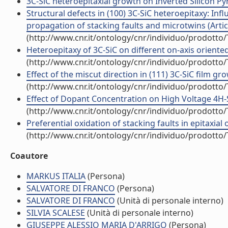
3C-SiC heteroepitaxial growth on Inverted Silicon Pyra
Structural defects in (100) 3C-SiC heteroepitaxy: In
propagation of stacking faults and microtwins (Artico
(http://www.cnr.it/ontology/cnr/individuo/prodotto
Heteroepitaxy of 3C-SiC on different on-axis oriented 
(http://www.cnr.it/ontology/cnr/individuo/prodotto
Effect of the miscut direction in (111) 3C-SiC film grow
(http://www.cnr.it/ontology/cnr/individuo/prodotto
Effect of Dopant Concentration on High Voltage 4H-S
(http://www.cnr.it/ontology/cnr/individuo/prodotto
Preferential oxidation of stacking faults in epitaxial of
(http://www.cnr.it/ontology/cnr/individuo/prodotto
Coautore
MARKUS ITALIA
(Persona)
SALVATORE DI FRANCO
(Persona)
SALVATORE DI FRANCO
(Unità di personale interno)
SILVIA SCALESE
(Unità di personale interno)
GIUSEPPE ALESSIO MARIA D'ARRIGO
(Persona)