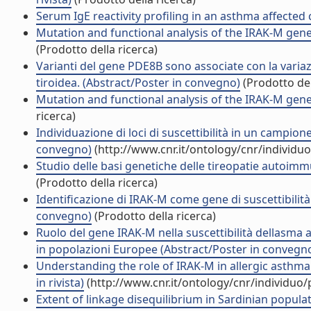
Serum IgE reactivity profiling in an asthma affected co
Mutation and functional analysis of the IRAK-M gene
(Prodotto della ricerca)
Varianti del gene PDE8B sono associate con la variazio
tiroidea. (Abstract/Poster in convegno)
(Prodotto del
Mutation and functional analysis of the IRAK-M gen
ricerca)
Individuazione di loci di suscettibilità in un campio
convegno)
(http://www.cnr.it/ontology/cnr/individ
Studio delle basi genetiche delle tireopatie autoim
(Prodotto della ricerca)
Identificazione di IRAK-M come gene di suscettibilit
convegno)
(Prodotto della ricerca)
Ruolo del gene IRAK-M nella suscettibilità dellasma a
in popolazioni Europee (Abstract/Poster in convegn
Understanding the role of IRAK-M in allergic asthma:
in rivista)
(http://www.cnr.it/ontology/cnr/individuo
Extent of linkage disequilibrium in Sardinian populati