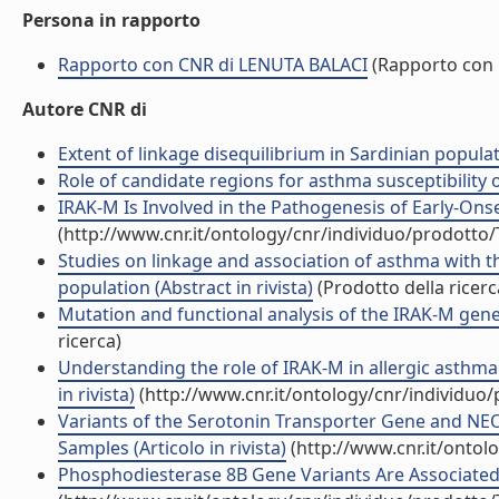
Persona in rapporto
Rapporto con CNR di LENUTA BALACI
(Rapporto con
Autore CNR di
Extent of linkage disequilibrium in Sardinian populati
Role of candidate regions for asthma susceptibility o
IRAK-M Is Involved in the Pathogenesis of Early-Onset
(http://www.cnr.it/ontology/cnr/individuo/prodotto
Studies on linkage and association of asthma with th
population (Abstract in rivista)
(Prodotto della ricerc
Mutation and functional analysis of the IRAK-M gen
ricerca)
Understanding the role of IRAK-M in allergic asthma:
in rivista)
(http://www.cnr.it/ontology/cnr/individuo
Variants of the Serotonin Transporter Gene and NEO
Samples (Articolo in rivista)
(http://www.cnr.it/ontol
Phosphodiesterase 8B Gene Variants Are Associated w