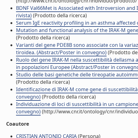
(http://www.cnr.it/ontology/cnr/individuo/prodotto
BDNF Val66Met is Associated with Introversion and I
rivista)
(Prodotto della ricerca)
Serum IgE reactivity profiling in an asthma affected co
Mutation and functional analysis of the IRAK-M gene
(Prodotto della ricerca)
Varianti del gene PDE8B sono associate con la variazio
tiroidea. (Abstract/Poster in convegno)
(Prodotto del
Ruolo del gene IRAK-M nella suscettibilità dellasma a
in popolazioni Europee (Abstract/Poster in convegn
Studio delle basi genetiche delle tireopatie autoim
(Prodotto della ricerca)
Identificazione di IRAK-M come gene di suscettibilit
convegno)
(Prodotto della ricerca)
Individuazione di loci di suscettibilità in un campio
convegno)
(http://www.cnr.it/ontology/cnr/individ
Coautore
CRISTIAN ANTONIO CARIA
(Persona)