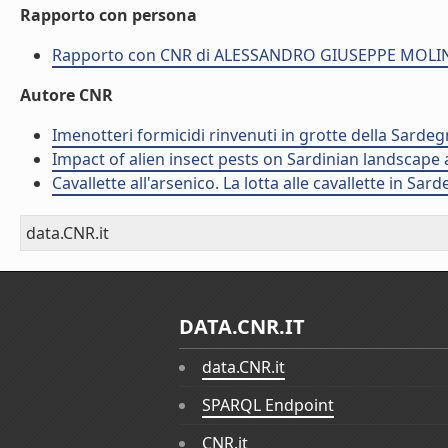
Rapporto con persona
Rapporto con CNR di ALESSANDRO GIUSEPPE MOLI
Autore CNR
Imenotteri formicidi rinvenuti in grotte della Sardeg
Impact of alien insect pests on Sardinian landscape an
Cavallette all'arsenico. La lotta alle cavallette in S
data.CNR.it
DATA.CNR.IT
data.CNR.it
SPARQL Endpoint
CNR.it