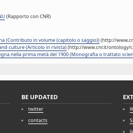
NU
(Rapporto con CNR)
na (Contributo in volume (capitolo o saggio))
(http://www.cn
d culture (Articolo in rivista)
(http://www.cnr.it/ontology/
ardegna nella prima metà del 1900 (Monografia o trattato scien
BE UPDATED
EX
twitter
W
contacts
S
l