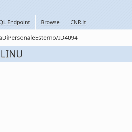
QL Endpoint
Browse
CNR.it
itaDiPersonaleEsterno/ID4094
OLINU