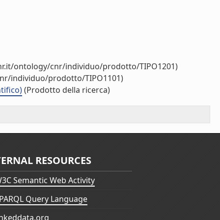
r.it/ontology/cnr/individuo/prodotto/TIPO1201)
cnr/individuo/prodotto/TIPO1101)
tifico)
(Prodotto della ricerca)
TERNAL RESOURCES
3C Semantic Web Activity
PARQL Query Language
inkeddata.org