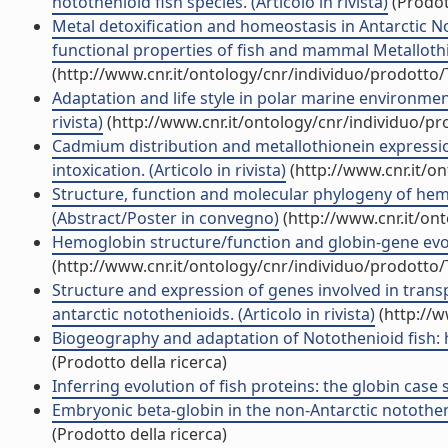
notothenioid fish species. (Articolo in rivista)
(Prodott
Metal detoxification and homeostasis in Antarctic N
functional properties of fish and mammal Metallothion
(http://www.cnr.it/ontology/cnr/individuo/prodotto
Adaptation and life style in polar marine environments
rivista)
(http://www.cnr.it/ontology/cnr/individuo/p
Cadmium distribution and metallothionein expressio
intoxication. (Articolo in rivista)
(http://www.cnr.it/o
Structure, function and molecular phylogeny of hemo
(Abstract/Poster in convegno)
(http://www.cnr.it/on
Hemoglobin structure/function and globin-gene evoluti
(http://www.cnr.it/ontology/cnr/individuo/prodotto
Structure and expression of genes involved in trans
antarctic notothenioids. (Articolo in rivista)
(http://w
Biogeography and adaptation of Notothenioid fish: h
(Prodotto della ricerca)
Inferring evolution of fish proteins: the globin case st
Embryonic beta-globin in the non-Antarctic notothenio
(Prodotto della ricerca)