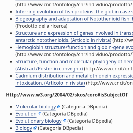
(http://www.cnr.it/ontology/cnr/individuo/prodotto
Inferring evolution of fish proteins: the globin case st
Biogeography and adaptation of Notothenioid fish: h
(Prodotto della ricerca)
Structure and expression of genes involved in trans
antarctic notothenioids. (Articolo in rivista)
(http://w
Hemoglobin structure/function and globin-gene evoluti
(http://www.cnr.it/ontology/cnr/individuo/prodotto
Structure, function and molecular phylogeny of hemo
(Abstract/Poster in convegno)
(http://www.cnr.it/on
Cadmium distribution and metallothionein expressio
intoxication. (Articolo in rivista)
(http://www.cnr.it/o
Http://www.w3.org/2004/02/skos/core#isSubjectOf
Molecular biology
(Categoria DBpedia)
Evolution
(Categoria DBpedia)
Evolutionary biology
(Categoria DBpedia)
Biology
(Categoria DBpedia)